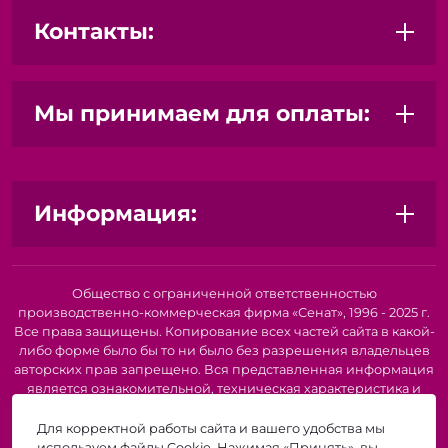
Контакты:
Мы принимаем для оплаты:
Информация:
Общество с ограниченной ответственностью
производственно-коммерческая фирма «Сенат», 1996 - 2025 г.
Все права защищены. Копирование всех частей сайта в какой-
либо форме было бы то ни было без разрешения владельцев
авторских прав запрещено. Вся представленная информация
является ознакомительной, техническая характеристика и
внешний вид товара или услуги. Для получения подробной
информации о наличии и стоимости указанных товаров и
Для корректной работы сайта и вашего удобства мы
(или) услуг, пожалуйста, обратитесь к нашим менеджерам по
используем файлы Cookie. Нажимая «Принять», вы