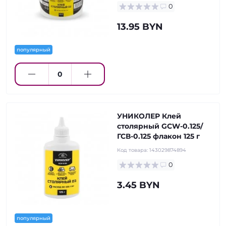
0
13.95 BYN
популярный
УНИКОЛЕР Клей
столярный GCW-0.125/
ГСВ-0.125 флакон 125 г
Код товара:
143029874894
0
3.45 BYN
популярный