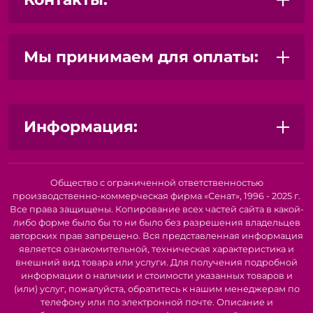
укрепляющие.
Алкидные
- для металла и дерева перед покраской
эмалями.
Мы принимаем для оплаты:
Специальные
- против плесени, для слабых оснований,
под обои или штукатурку.
Концентрированные составы - разбавляются водой,
экономичный расход.
Информация:
Клеи:
Для обоев (флизелиновых, виниловых, бумажных).
Для плитки и керамогранита (ремонтные составы).
Общество с ограниченной ответственностью
производственно-коммерческая фирма «Сенат», 1996 - 2025 г.
Для дерева, пластика, резины (универсальные и
Все права защищены. Копирование всех частей сайта в какой-
специализированные).
либо форме было бы то ни было без разрешения владельцев
Для изоляционных материалов и декоративных
авторских прав запрещено. Вся представленная информация
является ознакомительной, техническая характеристика и
элементов.
внешний вид товара или услуги. Для получения подробной
Почему грунтовка важна:
информации о наличии и стоимости указанных товаров и
(или) услуг, пожалуйста, обратитесь к нашим менеджерам по
Без грунта краска ложится неровно, впитывается
телефону или по электронной почте. Описание и
как губка (перерасход в 2-3 раза), а через месяц