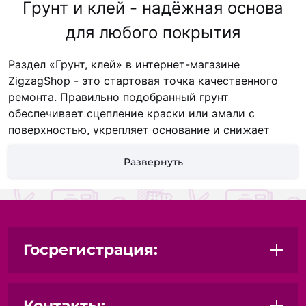
Грунт и клей - надёжная основа
для любого покрытия
Раздел «Грунт, клей» в интернет-магазине
ZigzagShop - это стартовая точка качественного
ремонта. Правильно подобранный грунт
обеспечивает сцепление краски или эмали с
поверхностью, укрепляет основание и снижает
расход финишного материала. А профессиональные
Развернуть
клеи помогут зафиксировать декор, плитку,
изоляцию или отремонтировать поверхность перед
отделкой.
Что вы найдёте в этой категории:
Госрегистрация:
Грунтовки:
Акриловые (универсальные)
- для стен, потолков,
гипсокартона, бетона, дерева. Глубокого проникновения и
Контакты: