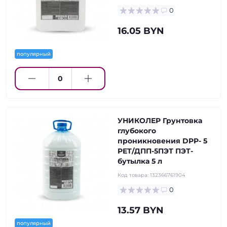
0
16.05 BYN
популярный
УНИКОЛЕР Грунтовка
глубокого
проникновения DPP- 5
PET/ДПП-5ПЭТ ПЭТ-
бутылка 5 л
Код товара:
132366761904
0
13.57 BYN
популярный