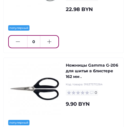
22.98 BYN
популярный
Ножницы Gamma G-206
для шитья в блистере
162 мм .
Код товара:
91637570264
0
9.90 BYN
популярный