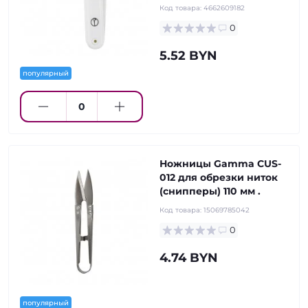
Код товара:
4662609182
0
5.52 BYN
популярный
Ножницы Gamma CUS-
012 для обрезки ниток
(снипперы) 110 мм .
Код товара:
15069785042
0
4.74 BYN
популярный