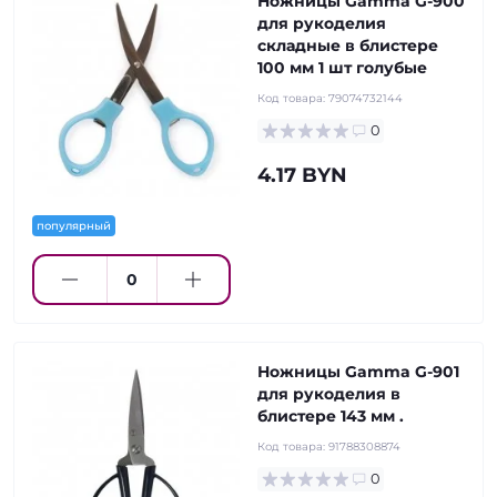
Ножницы Gamma G-900
для рукоделия
складные в блистере
100 мм 1 шт голубые
Код товара:
79074732144
0
4.17 BYN
популярный
Ножницы Gamma G-901
для рукоделия в
блистере 143 мм .
Код товара:
91788308874
0