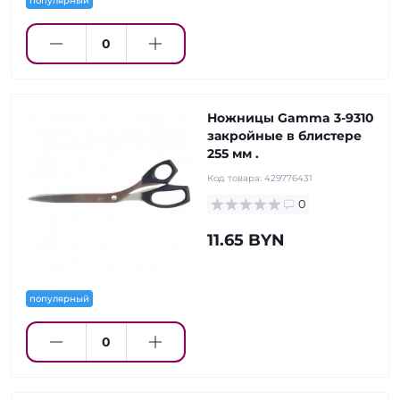
популярный
Ножницы Gamma 3-9310
закройные в блистере
255 мм .
Код товара:
429776431
0
11.65 BYN
популярный