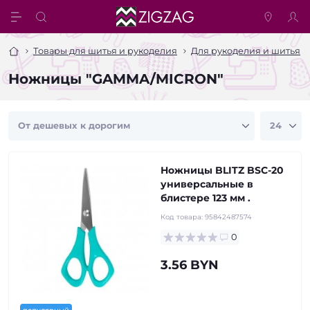
Товары для шитья и рукоделия
Для рукоделия и шитья
Ножницы "GAMMA/MICRON"
Ножницы BLITZ BSC-20
универсальные в
блистере 123 мм .
Код товара:
95842487574
0
3.56 BYN