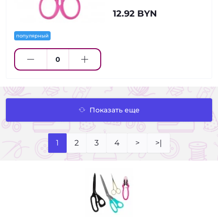
12.92 BYN
популярный
Показать еще
1
2
3
4
>
>|