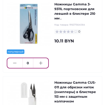
Ножницы Gamma 3-
9311L портновские для
левшей в блистере 210
мм .
Код товара:
91637564064
0
10.11 BYN
популярный
Ножницы Gamma CUS-
011 для обрезки ниток
(снипперы) в блистере
113 мм с защитным
колпачком