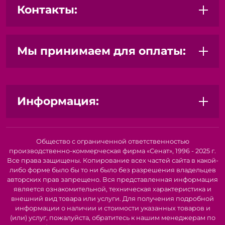
Контакты:
обеспечивают комфортный захват и снижают
усталость рук даже при длительной работе.
Надежность и долговечность:
Ножницы
"GAMMA/MICRON" изготовлены из прочных
Мы принимаем для оплаты:
материалов, что гарантирует их долгий срок службы.
Компактность:
Легко помещаются в органайзер для
рукоделия или швейную коробку, не занимая много
места.
Информация:
С ножницами "GAMMA/MICRON" вы сможете:
Легко вырезать сложные узоры и детали.
Аккуратно раскроить ткань для шитья.
Создавать красивые аппликации и украшения.
Общество с ограниченной ответственностью
производственно-коммерческая фирма «Сенат», 1996 - 2025 г.
Воплощать в жизнь любые творческие проекты!
Все права защищены. Копирование всех частей сайта в какой-
Не упустите возможность приобрести надежный и
либо форме было бы то ни было без разрешения владельцев
авторских прав запрещено. Вся представленная информация
удобный инструмент, который станет вашим верным
является ознакомительной, техническая характеристика и
помощником в мире рукоделия! Закажите ножницы
внешний вид товара или услуги. Для получения подробной
"GAMMA/MICRON" прямо сейчас и наслаждайтесь
информации о наличии и стоимости указанных товаров и
процессом творчества!
(или) услуг, пожалуйста, обратитесь к нашим менеджерам по