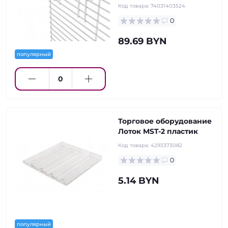
Код товара:
74031403524
0
89.69 BYN
популярный
Торговое оборудование
Лоток MST-2 пластик
Код товара:
4293373082
0
5.14 BYN
популярный