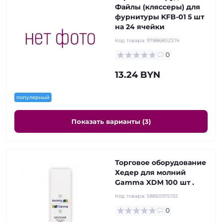
Файлы (кляссеры) для
фурнитуры KFB-01 5 шт
на 24 ячейки
Код товара:
97886802574
0
13.24 BYN
популярный
Показать варианты (3)
Торговое оборудование
Хедер для молний
Gamma XDM 100 шт .
Код товара:
58850915192
0