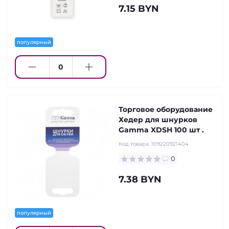
7.15 BYN
популярный
Торговое оборудование
Хедер для шнурков
Gamma XDSH 100 шт .
Код товара:
109220921404
0
7.38 BYN
популярный