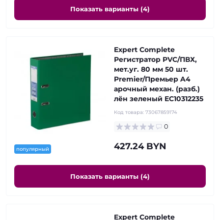
Показать варианты (4)
Expert Complete
Регистратор PVC/ПВХ,
мет.уг. 80 мм 50 шт.
Premier/Премьер A4
арочный механ. (разб.)
лён зеленый EC10312235
Код товара:
73067859174
0
427.24 BYN
популярный
Показать варианты (4)
Expert Complete