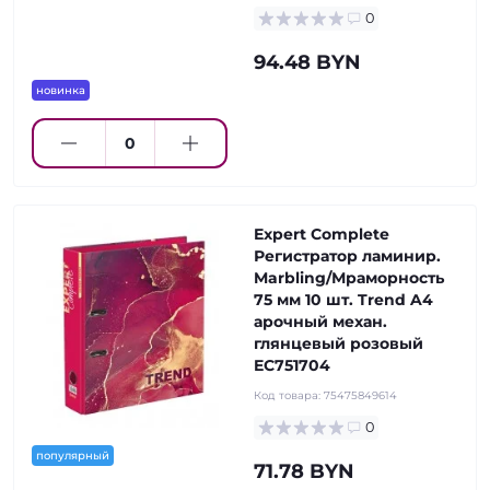
0
94.48 BYN
новинка
Expert Complete
Регистратор ламинир.
Marbling/Мраморность
75 мм 10 шт. Trend A4
арочный механ.
глянцевый розовый
EC751704
Код товара:
75475849614
0
популярный
71.78 BYN