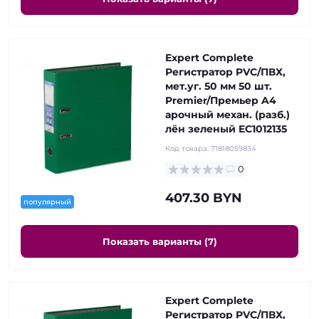
Expert Complete
Регистратор PVC/ПВХ,
мет.уг. 50 мм 50 шт.
Premier/Премьер A4
арочный механ. (разб.)
лён зеленый EC1012135
Код товара:
71818059834
0
407.30 BYN
популярный
Показать варианты (7)
Expert Complete
Регистратор PVC/ПВХ,