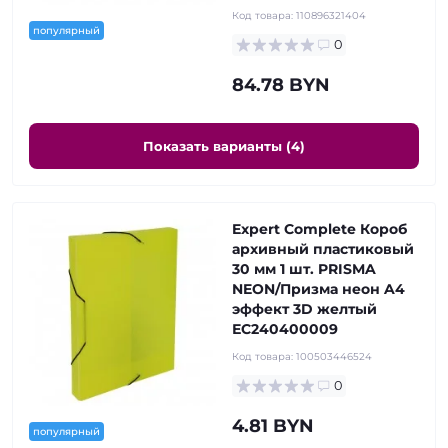
Код товара:
110896321404
популярный
0
84.78 BYN
Показать варианты (4)
Expert Complete Короб
архивный пластиковый
30 мм 1 шт. PRISMA
NEON/Призма неон A4
эффект 3D желтый
ЕС240400009
Код товара:
100503446524
0
4.81 BYN
популярный