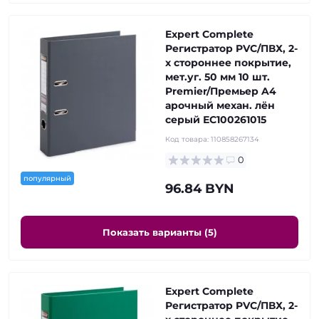
Expert Complete
Регистратор PVC/ПВХ, 2-
х стороннее покрытие,
мет.уг. 50 мм 10 шт.
Premier/Премьер A4
арочный механ. лён
серый ЕС100261015
Код товара:
110858267134
0
популярный
96.84 BYN
Показать варианты (5)
Expert Complete
Регистратор PVC/ПВХ, 2-