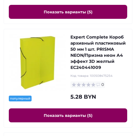
Показать варианты (5)
Expert Complete Короб
архивный пластиковый
50 мм 1 шт. PRISMA
NEON/Призма неон A4
эффект 3D желтый
ЕС240441009
Код товара:
100508475254
0
5.28 BYN
популярный
Показать варианты (5)