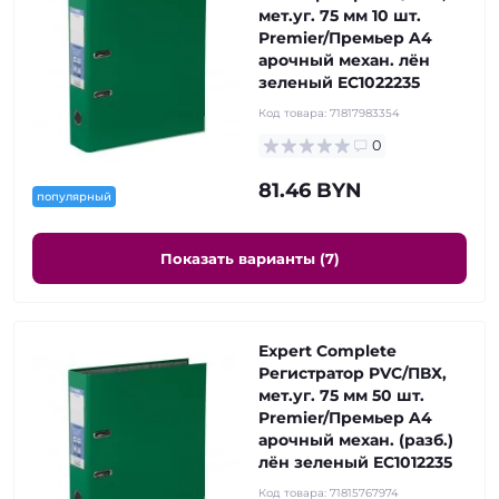
мет.уг. 75 мм 10 шт.
Premier/Премьер A4
арочный механ. лён
зеленый EC1022235
Код товара:
71817983354
0
81.46 BYN
популярный
Показать варианты (7)
Expert Complete
Регистратор PVC/ПВХ,
мет.уг. 75 мм 50 шт.
Premier/Премьер A4
арочный механ. (разб.)
лён зеленый EC1012235
Код товара:
71815767974