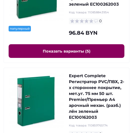
зеленый ЕС100262003
Код товара:
110858843954
0
популярный
96.84 BYN
Показать варианты (5)
Expert Complete
Регистратор PVC/ПВХ, 2-
х стороннее покрытие,
мет.уг. 75 мм 50 шт.
Premier/Премьер A4
арочный механ. (разб.)
лён зеленый
ЕС100162003
Код товара:
110859765174