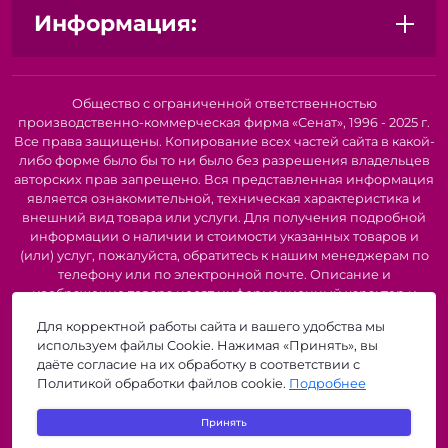
выпадение.
Информация:
Папки-регистраторы с карманами и
разделителями:
Позволяют организовать
документы по категориям и быстро находить
нужную информацию.
Общество с ограниченной ответственностью
Архивные системы:
производственно-коммерческая фирма «Сенат», 1996 - 2025 г.
Все права защищены. Копирование всех частей сайта в какой-
Архивные короба:
Прочные и вместительные,
либо форме было бы то ни было без разрешения владельцев
идеально подходят для долгосрочного хранения
авторских прав запрещено. Вся представленная информация
документов.
является ознакомительной, техническая характеристика и
Архивные стеллажи:
Обеспечивают удобный
внешний вид товара или услуги. Для получения подробной
доступ к документам и позволяют максимально
информации о наличии и стоимости указанных товаров и
эффективно использовать пространство.
(или) услуг, пожалуйста, обратитесь к нашим менеджерам по
Подвесные папки:
Оптимизируют хранение
телефону или по электронной почте. Описание и
документов в шкафах и ящиках.
изображение товара носят информационный характер и
Разделители и ярлыки:
Помогают
могут быть списаны с описания и изображений,
Для корректной работы сайта и вашего удобства мы
представленных в технической документации производителя.
систематизировать документы и быстро находить
используем файлы Cookie. Нажимая «Принять», вы
Производители о предоставлении за собой права на
нужную информацию.
даёте согласие на их обработку в соответствии с
изменение внешнего вида, характеристик и комплектации
Политикой обработки файлов cookie.
Подробнее
товара, предварительно не уведомляя продавцов и
Преимущества использования наших папок-
потребителей. Рекомендуется при покупке проверить
регистраторов и архивных систем:
Принять
наличие необходимых функций и характеристик.
zigzagshop.by © 2026