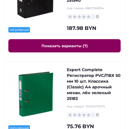
251540
Код товара:
68613748954
0
187.98 BYN
популярный
Показать варианты (7)
Expert Complete
Регистратор PVC/ПВХ 50
мм 10 шт. Классика
(Classic) A4 арочный
механ. лён зеленый
25183
Код товара:
75035470274
0
75.76 BYN
популярный