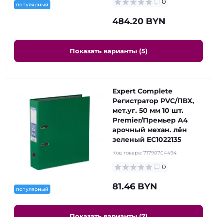
0
популярный
484.20 BYN
Показать варианты (5)
Expert Complete
Регистратор PVC/ПВХ,
мет.уг. 50 мм 10 шт.
Premier/Премьер A4
арочный механ. лён
зеленый EC1022135
Код товара:
71790704494
0
81.46 BYN
популярный
Показать варианты (7)