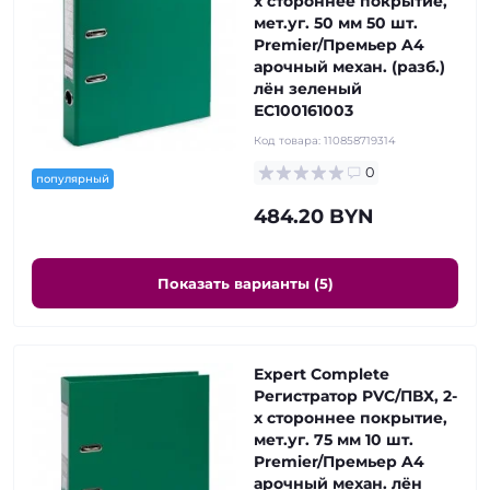
х стороннее покрытие,
мет.уг. 50 мм 50 шт.
Premier/Премьер A4
арочный механ. (разб.)
лён зеленый
ЕС100161003
Код товара:
110858719314
0
популярный
484.20 BYN
Показать варианты (5)
Expert Complete
Регистратор PVC/ПВХ, 2-
х стороннее покрытие,
мет.уг. 75 мм 10 шт.
Premier/Премьер A4
арочный механ. лён