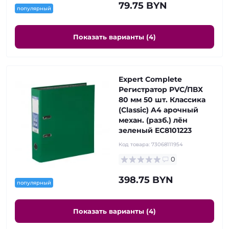
79.75 BYN
популярный
Показать варианты (4)
Expert Complete
Регистратор PVC/ПВХ
80 мм 50 шт. Классика
(Classic) A4 арочный
механ. (разб.) лён
зеленый EC8101223
Код товара:
73068111954
0
398.75 BYN
популярный
Показать варианты (4)