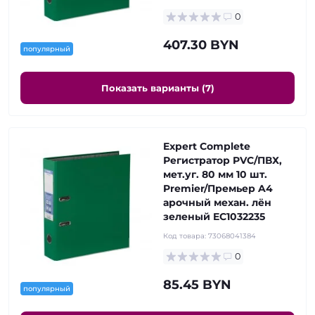
0
407.30 BYN
популярный
Показать варианты (7)
Expert Complete
Регистратор PVC/ПВХ,
мет.уг. 80 мм 10 шт.
Premier/Премьер A4
арочный механ. лён
зеленый EC1032235
Код товара:
73068041384
0
85.45 BYN
популярный