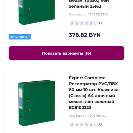
механ. (разб.) лён
зеленый 25163
Код товара:
75035828304
0
378.82 BYN
популярный
Показать варианты (16)
Expert Complete
Регистратор PVC/ПВХ
80 мм 10 шт. Классика
(Classic) A4 арочный
механ. лён зеленый
EC8102223
Код товара:
73067880124
0