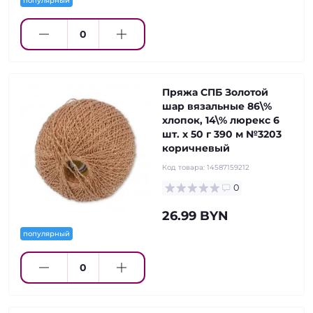
популярный
Пряжа СПБ Золотой
шар вязальные 86\%
хлопок, 14\% люрекс 6
шт. х 50 г 390 м №3203
коричневый
Код товара:
14587159212
0
26.99 BYN
популярный