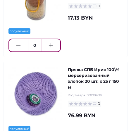
0
17.13 BYN
популярный
Пряжа СПБ Ирис 100\%
мерсеризованный
хлопок 20 шт. х 25 г 150
м
Код товара:
580987682
0
76.99 BYN
популярный