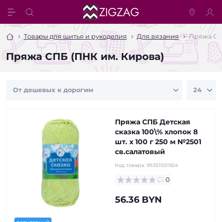
Товары для шитья и рукоделия
Для вязания
Пряжа СП
Пряжа СПБ (ПНК им. Кирова)
Пряжа СПБ Детская
сказка 100\% хлопок 8
шт. х 100 г 250 м №2501
св.салатовый
Код товара:
95351051924
0
56.36 BYN