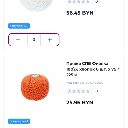
0
56.45 BYN
популярный
Пряжа СПБ Фиалка
100\% хлопок 6 шт. х 75 г
225 м
Код товара:
15063453592
0
25.96 BYN
популярный