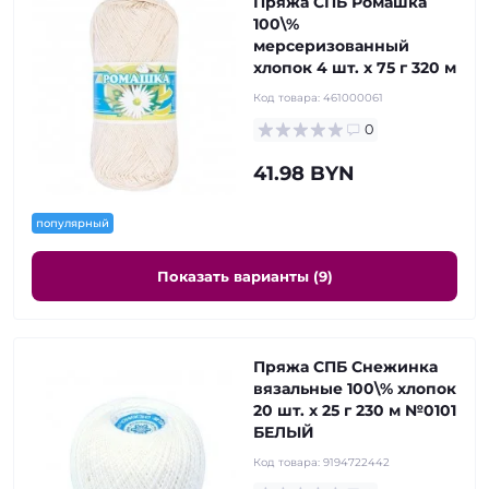
Пряжа СПБ Ромашка
100\%
мерсеризованный
хлопок 4 шт. х 75 г 320 м
Код товара:
461000061
0
41.98 BYN
популярный
Показать варианты (9)
Пряжа СПБ Снежинка
вязальные 100\% хлопок
20 шт. х 25 г 230 м №0101
БЕЛЫЙ
Код товара:
9194722442