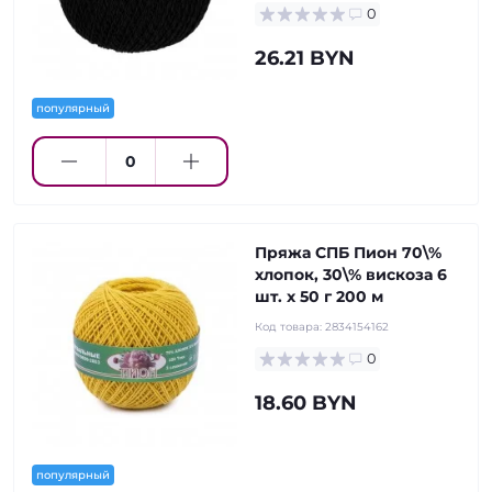
0
26.21 BYN
популярный
Пряжа СПБ Пион 70\%
хлопок, 30\% вискоза 6
шт. х 50 г 200 м
Код товара:
2834154162
0
18.60 BYN
популярный