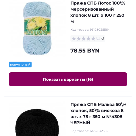
Пряжа СПБ Лотос 100\%
мерсеризованный
хлопок 8 шт. х 100 г 250
м
Код товара:
95128025564
0
78.55 BYN
популярный
Показать варианты (16)
Пряжа СПБ Мальва 50\%
хлопок, 50\% вискоза 8
шт. х 75 г 350 м №4305
ЧЕРНЫЙ
Код товара:
6452532352