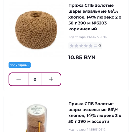
Пряжа СПБ Золотые
шары вязальные 86\%
хлопок, 14\% люрекс 2 х
50 г 390 м №3203
коричневый
Код товара:
86414772694
0
10.85 BYN
популярный
Пряжа СПБ Золотые
шары вязальные 86\%
хлопок, 14\% люрекс 3 х
50 г 390 м ассорти
Код товара:
14586510512