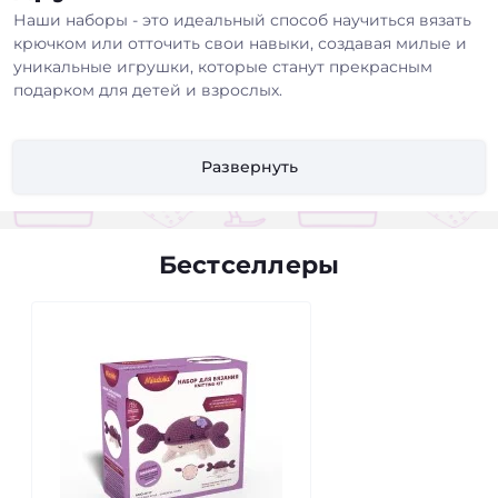
Наши наборы - это идеальный способ научиться вязать
крючком или отточить свои навыки, создавая милые и
уникальные игрушки, которые станут прекрасным
подарком для детей и взрослых.
Что входит в набор?
Развернуть
Высококачественная пряжа:
Мягкая и приятная на
ощупь, специально подобранная для вязания
игрушек. Доступна в различных цветах и составах
(акрил, хлопок, шерсть и т.д.).
Бестселлеры
Подробная инструкция:
Пошаговое руководство с
понятными схемами и фотографиями, которое
проведет вас через весь процесс вязания, даже если
вы новичок.
Крючок:
Удобный и эргономичный крючок
подходящего размера для выбранной пряжи.
Наполнитель:
Гипоаллергенный и безопасный
наполнитель для придания игрушке объема и
мягкости.
Аксессуары:
Глазки, носики, нитки для вышивания и