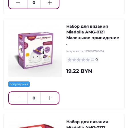
Набор для вязания
Miadolla AMG-0121
Маленькое привидение
.
Код товара:
127662769614
0
19.22 BYN
популярный
Набор для вязания
Miadolla AMG-0122