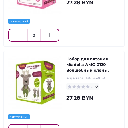
27.28 BYN
популярный
Набор для вязания
Miadolla AMG-0120
Волшебный олень .
Код товара:
119402640294
0
27.28 BYN
популярный