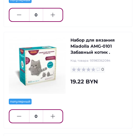
популярный
Набор для вязания
Miadolla AMG-0101
Забавный котик .
Код товара:
93983362084
0
19.22 BYN
популярный