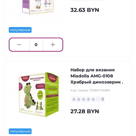
32.63 BYN
популярный
Набор для вязания
Miadolla AMG-0108
Храбрый динозаврик .
Код товара:
93984745894
0
27.28 BYN
популярный