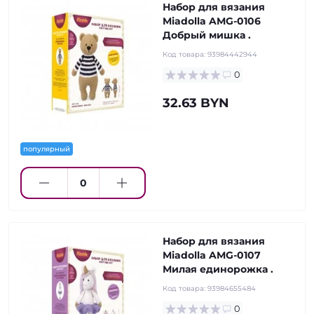
Набор для вязания
Miadolla AMG-0106
Добрый мишка .
Код товара:
93984442944
0
32.63 BYN
популярный
Набор для вязания
Miadolla AMG-0107
Милая единорожка .
Код товара:
93984655484
0