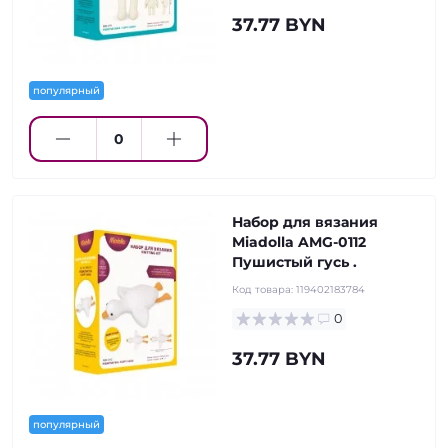
37.77 BYN
популярный
Набор для вязания
Miadolla AMG-0112
Пушистый гусь .
Код товара:
119402183784
0
37.77 BYN
популярный