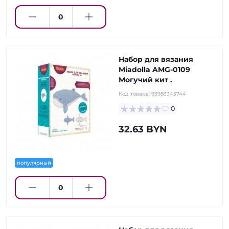
Набор для вязания
Miadolla AMG-0109
Могучий кит .
Код товара:
93983343744
0
32.63 BYN
популярный