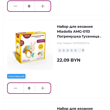
Набор для вязания
Miadolla AMG-0113
Погремушка Гусеница .
Код товара:
122132633414
0
22.09 BYN
популярный
Набор для вязания