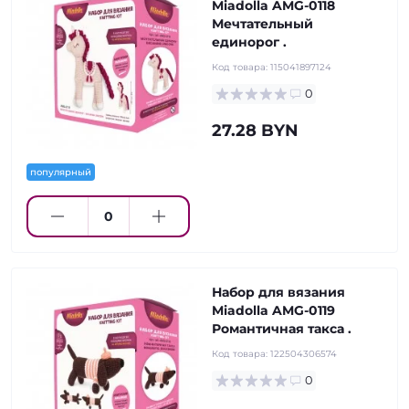
Miadolla AMG-0118
Мечтательный
единорог .
Код товара:
115041897124
0
27.28 BYN
популярный
Набор для вязания
Miadolla AMG-0119
Романтичная такса .
Код товара:
122504306574
0