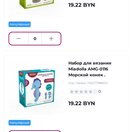
19.22 BYN
популярный
Набор для вязания
Miadolla AMG-0116
Морской конек .
Код товара:
116227388604
0
19.22 BYN
популярный