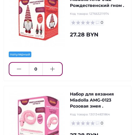
Рождественский гном .
Код товара:
127663211974
0
27.28 BYN
популярный
Набор для вязания
Miadolla AMG-0123
Розовая змея .
Код товара:
130134831864
0