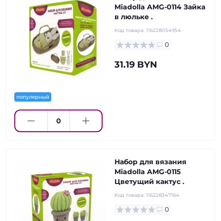
Miadolla AMG-0114 Зайка
в люльке .
Код товара:
116228054954
0
31.19 BYN
популярный
Набор для вязания
Miadolla AMG-0115
Цветущий кактус .
Код товара:
116228347164
0