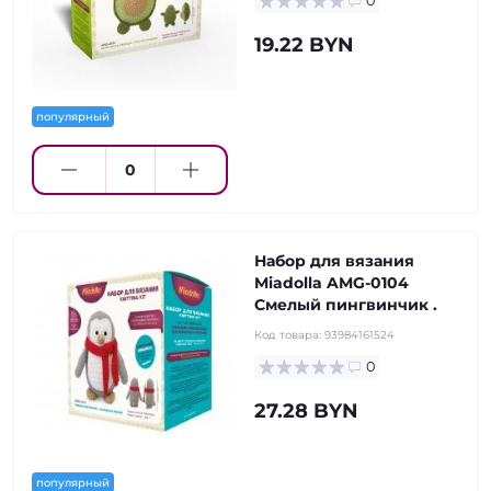
0
19.22 BYN
популярный
Набор для вязания
Miadolla AMG-0104
Смелый пингвинчик .
Код товара:
93984161524
0
27.28 BYN
популярный