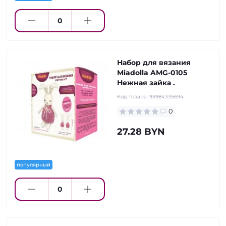
Набор для вязания
Miadolla AMG-0105
Нежная зайка .
Код товара:
93984335694
0
27.28 BYN
популярный