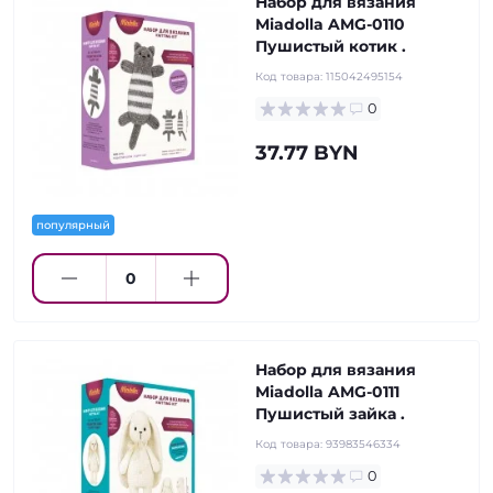
Набор для вязания
Miadolla AMG-0110
Пушистый котик .
Код товара:
115042495154
0
37.77 BYN
популярный
Набор для вязания
Miadolla AMG-0111
Пушистый зайка .
Код товара:
93983546334
0