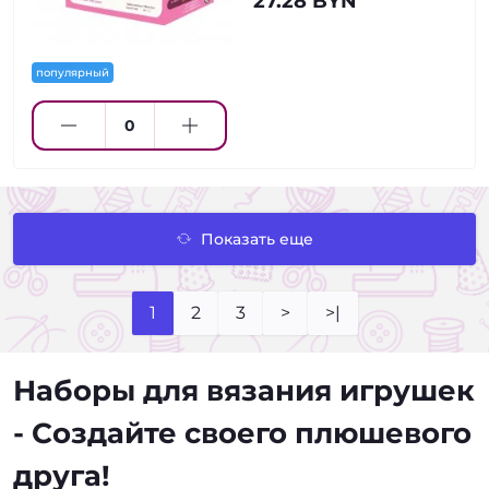
27.28 BYN
популярный
Показать еще
1
2
3
>
>|
Наборы для вязания игрушек
- Создайте своего плюшевого
друга!