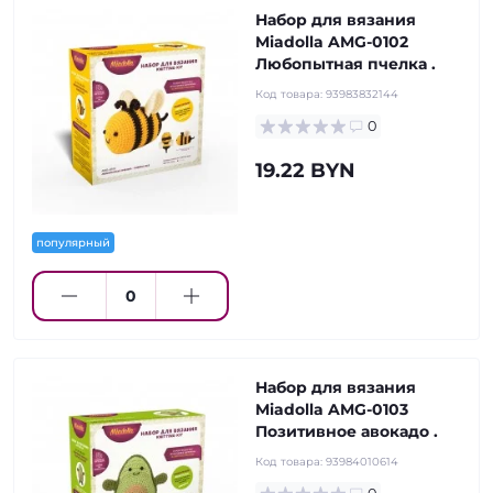
Набор для вязания
Miadolla AMG-0102
Любопытная пчелка .
Код товара:
93983832144
0
19.22 BYN
популярный
Набор для вязания
Miadolla AMG-0103
Позитивное авокадо .
Код товара:
93984010614