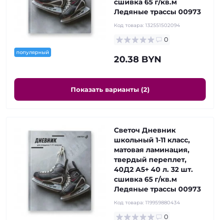
сшивка 65 г/кв.м
Ледяные трассы 00973
Код товара:
132551502094
0
популярный
20.38 BYN
Показать варианты (2)
Светоч Дневник
школьный 1-11 класс,
матовая ламинация,
твердый переплет,
40Д2 A5+ 40 л. 32 шт.
сшивка 65 г/кв.м
Ледяные трассы 00973
Код товара:
119959880434
0