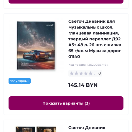
Светоч Дневник для
музыкальных школ,
глянцевая ламинация,
твердый переплет Д92
A5+ 48 л. 26 шт. сшивка
65 г/кв.м Музыка дорог
01140
Код товара:
135202957494
0
популярный
145.14 BYN
Показать варианты (3)
Светоч Дневник