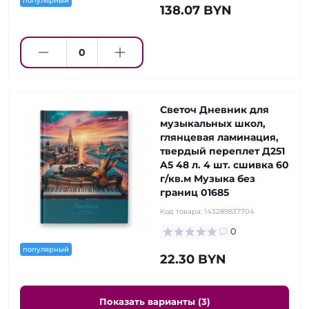
популярный
138.07 BYN
Светоч Дневник для
музыкальных школ,
глянцевая ламинация,
твердый переплет Д251
A5 48 л. 4 шт. сшивка 60
г/кв.м Музыка без
границ 01685
Код товара:
143289837704
0
популярный
22.30 BYN
Показать варианты (3)