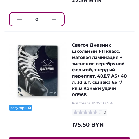
22.38 BYN
Светоч Дневник
школьный 1-11 класс,
матовая ламинация +
тиснение серебряной
фольгой, твердый
переплет, 40Д7 A5+ 40
л. 32 шт. сшивка 65 г/
кв.м Коньки удачи
00968
Код товара:
119957888914
популярный
0
175.50 BYN