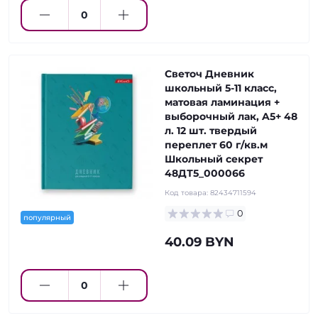
Светоч Дневник
школьный 5-11 класс,
матовая ламинация +
выборочный лак, A5+ 48
л. 12 шт. твердый
переплет 60 г/кв.м
Школьный секрет
48ДТ5_000066
Код товара:
82434711594
0
популярный
40.09 BYN