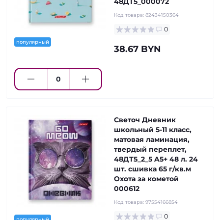
48ДТ5_000072
Код товара:
82434150364
0
популярный
38.67 BYN
Светоч Дневник
школьный 5-11 класс,
матовая ламинация,
твердый переплет,
48ДТ5_2_5 A5+ 48 л. 24
шт. сшивка 65 г/кв.м
Охота за кометой
000612
Код товара:
97554166854
0
популярный