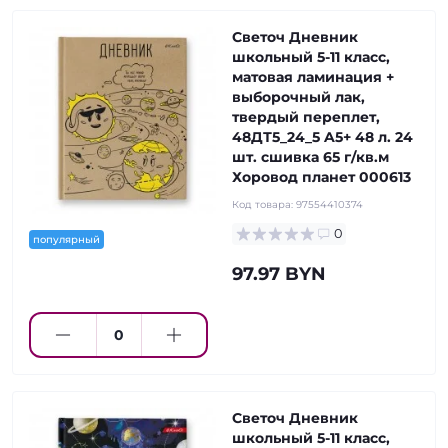
Светоч Дневник
школьный 5-11 класс,
матовая ламинация +
выборочный лак,
твердый переплет,
48ДТ5_24_5 A5+ 48 л. 24
шт. сшивка 65 г/кв.м
Хоровод планет 000613
Код товара:
97554410374
0
популярный
97.97 BYN
Светоч Дневник
школьный 5-11 класс,