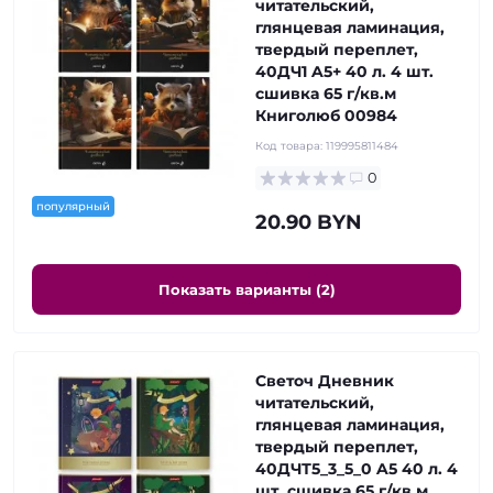
читательский,
глянцевая ламинация,
твердый переплет,
40ДЧ1 A5+ 40 л. 4 шт.
сшивка 65 г/кв.м
Книголюб 00984
Код товара:
119995811484
0
популярный
20.90 BYN
Показать варианты (2)
Светоч Дневник
читательский,
глянцевая ламинация,
твердый переплет,
40ДЧТ5_3_5_0 A5 40 л. 4
шт. сшивка 65 г/кв.м