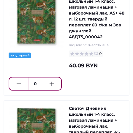
школьный 1-4 класс,
матовая ламинация +
выборочный лак, A5+ 48
л. 12 шт. твердый
переплет 60 г/кв.м Зов
джунглей
48ДТ5_000042
Код товара:
82432969404
0
популярный
40.09 BYN
Светоч Дневник
школьный 1-4 класс,
матовая ламинация +
выборочный лак,
твердый переплет, A5