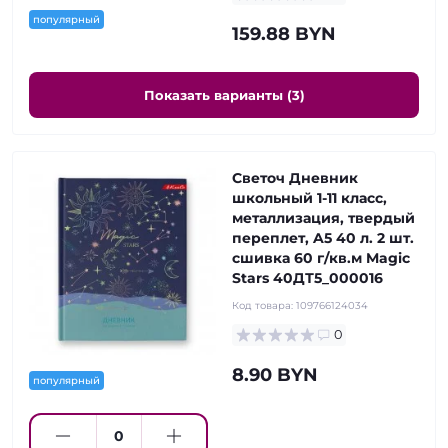
популярный
159.88 BYN
Показать варианты (3)
Светоч Дневник
школьный 1-11 класс,
металлизация, твердый
переплет, A5 40 л. 2 шт.
сшивка 60 г/кв.м Magic
Stars 40ДТ5_000016
Код товара:
109766124034
0
8.90 BYN
популярный