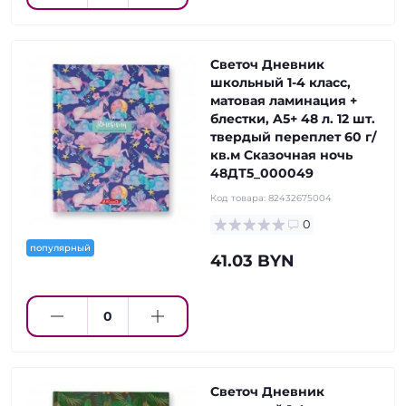
Светоч Дневник
школьный 1-4 класс,
матовая ламинация +
блестки, A5+ 48 л. 12 шт.
твердый переплет 60 г/
кв.м Сказочная ночь
48ДТ5_000049
Код товара:
82432675004
0
популярный
41.03 BYN
Светоч Дневник