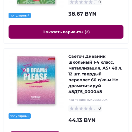
0
38.67 BYN
популярный
Показать варианты (2)
Светоч Дневник
школьный 1-4 класс,
металлизация, A5+ 48 л.
12 шт. твердый
переплет 60 г/кв.м Не
драматизируй
48ДТ5_000048
Код товара:
82429553004
0
популярный
44.13 BYN