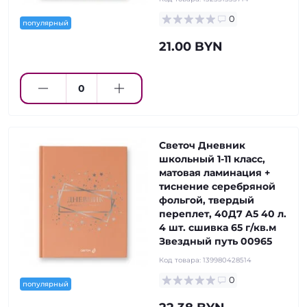
0
популярный
21.00 BYN
Светоч Дневник
школьный 1-11 класс,
матовая ламинация +
тиснение серебряной
фольгой, твердый
переплет, 40Д7 A5 40 л.
4 шт. сшивка 65 г/кв.м
Звездный путь 00965
Код товара:
139980428514
0
популярный