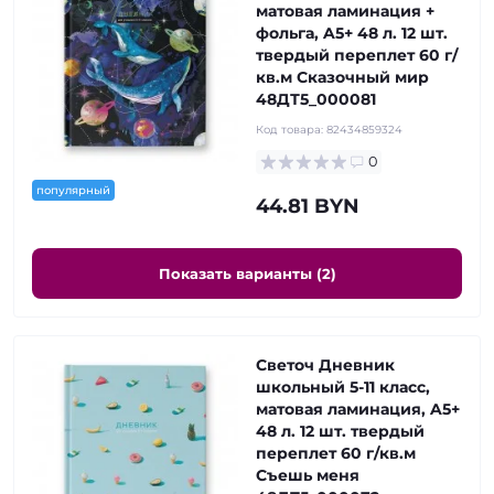
матовая ламинация +
фольга, A5+ 48 л. 12 шт.
твердый переплет 60 г/
кв.м Сказочный мир
48ДТ5_000081
Код товара:
82434859324
0
популярный
44.81 BYN
Показать варианты (2)
Светоч Дневник
школьный 5-11 класс,
матовая ламинация, A5+
48 л. 12 шт. твердый
переплет 60 г/кв.м
Съешь меня