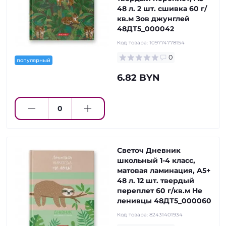
48 л. 2 шт. сшивка 60 г/
кв.м Зов джунглей
48ДТ5_000042
Код товара:
109774778154
0
популярный
6.82 BYN
Светоч Дневник
школьный 1-4 класс,
матовая ламинация, A5+
48 л. 12 шт. твердый
переплет 60 г/кв.м Не
ленивцы 48ДТ5_000060
Код товара:
82431401934