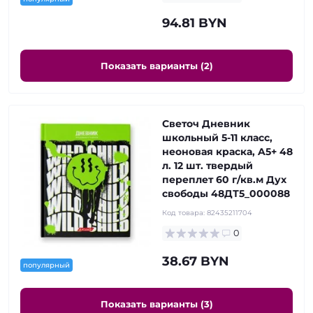
94.81 BYN
Показать варианты (2)
Светоч Дневник
школьный 5-11 класс,
неоновая краска, A5+ 48
л. 12 шт. твердый
переплет 60 г/кв.м Дух
свободы 48ДТ5_000088
Код товара:
82435211704
0
38.67 BYN
популярный
Показать варианты (3)