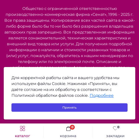
Общество с ограниченной ответственностью
производственно-коммерческая фирма «Сенат», 1996 - 2025 г.
Все права защищены. Копирование всех частей сайта в какой-
либо форме было бы то ни было без разрешения владельцев
авторских прав запрещено. Вся представленная информация
является ознакомительной, техническая характеристика и
внешний вид товара или услуги. Для получения подробной
информации о наличии и стоимости указанных товаров и
(или) услуг, пожалуйста, обратитесь к нашим менеджерам по
телефону или по электронной почте. Описание и
изображение товара носят информационный характер и
могут быть списаны с описания и изображений,
Для корректной работы сайта и вашего удобства мы
представленных в технической документации производителя.
используем файлы Cookie. Нажимая «Принять», вы
Производители о предоставлении за собой права на
даёте согласие на их обработку в соответствии с
изменение внешнего вида, характеристик и комплектации
Политикой обработки файлов cookie.
Подробнее
товара, предварительно не уведомляя продавцов и
потребителей. Рекомендуется при покупке проверить
Принять
наличие необходимых функций и характеристик.
zigzagshop.by © 2026
0
0
каталог
корзина
закладки