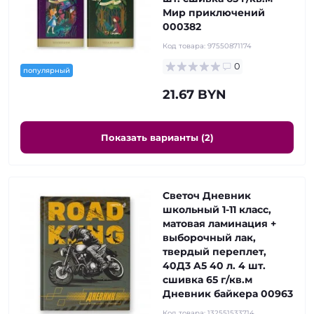
Мир приключений
000382
Код товара:
97550871174
0
популярный
21.67 BYN
Показать варианты (2)
Светоч Дневник
школьный 1-11 класс,
матовая ламинация +
выборочный лак,
твердый переплет,
40Д3 A5 40 л. 4 шт.
сшивка 65 г/кв.м
Дневник байкера 00963
Код товара:
132551533714