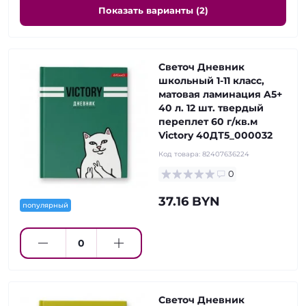
Показать варианты (2)
Светоч Дневник
школьный 1-11 класс,
матовая ламинация A5+
40 л. 12 шт. твердый
переплет 60 г/кв.м
Victory 40ДТ5_000032
Код товара:
82407636224
0
37.16 BYN
популярный
Светоч Дневник