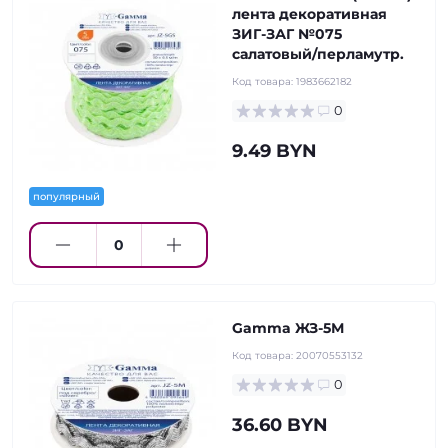
лента декоративная
ЗИГ-ЗАГ №075
салатовый/перламутр.
Код товара:
1983662182
0
9.49 BYN
популярный
Gamma ЖЗ-5М
Код товара:
20070553132
0
36.60 BYN