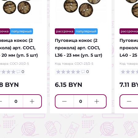
рочка
популярный
рассрочка
популярный
рассрочка
овица кокос (2
Пуговица кокос (2
Пуговиц
ола) арт. COC1,
прокола) арт. COC1,
прокола
- 20 мм (уп. 5 шт)
L36 - 23 мм (уп. 5 шт)
L40 - 25
овара:
COC1-20/2-5
Код товара:
COC1-23/2-5
Код товара
0
0
38 BYN
6.15 BYN
7.11 