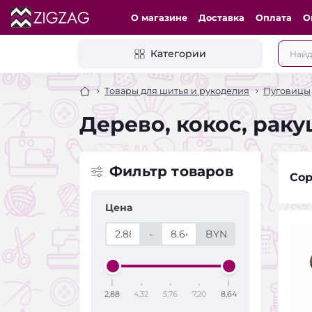
О магазине
Доставка
Оплата
О
Категории
Товары для шитья и рукоделия
Пуговицы
Дерево, кокос, раку
Фильтр товаров
Сор
Цена
-
BYN
2,88
4,32
5,76
7,20
8,64