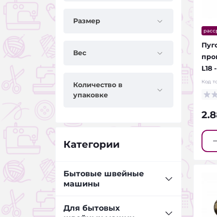
Размер
расс
Пуг
Вес
прок
L18 
Код т
Количество в
упаковке
2.
Категории
Бытовые швейные
машины
Оверлоки JANETE
Для бытовых