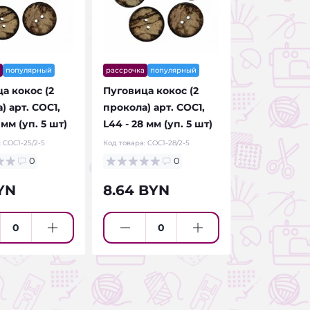
популярный
рассрочка
популярный
а кокос (2
Пуговица кокос (2
) арт. COC1,
прокола) арт. COC1,
 мм (уп. 5 шт)
L44 - 28 мм (уп. 5 шт)
:
COC1-25/2-5
Код товара:
COC1-28/2-5
0
0
BYN
8.64 BYN