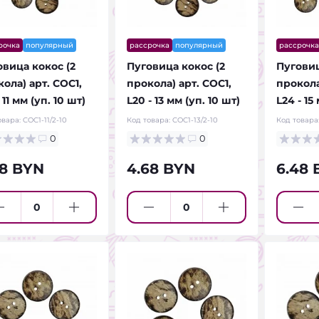
рочка
популярный
рассрочка
популярный
рассрочка
овица кокос (2
Пуговица кокос (2
Пуговиц
ола) арт. COC1,
прокола) арт. COC1,
прокола
- 11 мм (уп. 10 шт)
L20 - 13 мм (уп. 10 шт)
L24 - 15
овара:
COC1-11/2-10
Код товара:
COC1-13/2-10
Код товара
0
0
88 BYN
4.68 BYN
6.48 