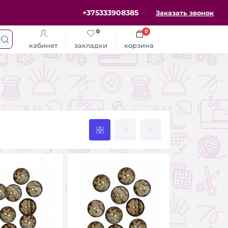
+375333908385
Заказать звонок
0
0
кабинет
закладки
корзина