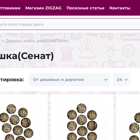
птовикам
Магазин ZIGZAG
Полезные статьи
Контакты
Дерево, кокос, ракушка(Сенат)
шка(Сенат)
тировка: