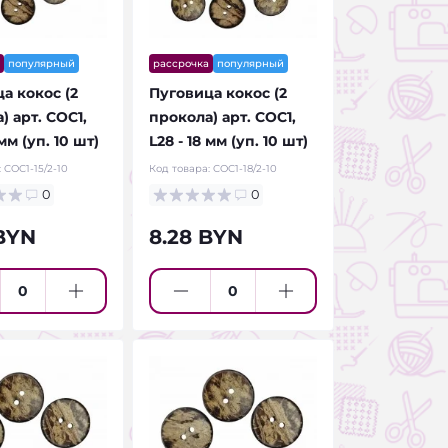
популярный
рассрочка
популярный
а кокос (2
Пуговица кокос (2
) арт. COC1,
прокола) арт. COC1,
 мм (уп. 10 шт)
L28 - 18 мм (уп. 10 шт)
:
COC1-15/2-10
Код товара:
COC1-18/2-10
0
0
BYN
8.28 BYN