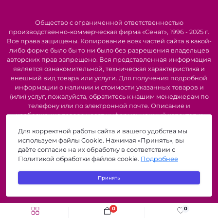
Общество с ограниченной ответственностью
производственно-коммерческая фирма «Сенат», 1996 - 2025 г.
Все права защищены. Копирование всех частей сайта в какой-
либо форме было бы то ни было без разрешения владельцев
авторских прав запрещено. Вся представленная информация
является ознакомительной, техническая характеристика и
внешний вид товара или услуги. Для получения подробной
информации о наличии и стоимости указанных товаров и
(или) услуг, пожалуйста, обратитесь к нашим менеджерам по
телефону или по электронной почте. Описание и
изображение товара носят информационный характер и
могут быть списаны с описания и изображений,
Для корректной работы сайта и вашего удобства мы
представленных в технической документации производителя.
используем файлы Cookie. Нажимая «Принять», вы
Производители о предоставлении за собой права на
даёте согласие на их обработку в соответствии с
изменение внешнего вида, характеристик и комплектации
Политикой обработки файлов cookie.
Подробнее
товара, предварительно не уведомляя продавцов и
потребителей. Рекомендуется при покупке проверить
Принять
наличие необходимых функций и характеристик.
zigzagshop.by © 2026
0
0