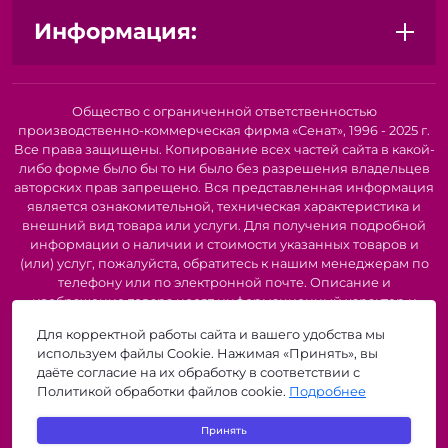
Информация:
Общество с ограниченной ответственностью
производственно-коммерческая фирма «Сенат», 1996 - 2025 г.
Все права защищены. Копирование всех частей сайта в какой-
либо форме было бы то ни было без разрешения владельцев
авторских прав запрещено. Вся представленная информация
является ознакомительной, техническая характеристика и
внешний вид товара или услуги. Для получения подробной
информации о наличии и стоимости указанных товаров и
(или) услуг, пожалуйста, обратитесь к нашим менеджерам по
телефону или по электронной почте. Описание и
изображение товара носят информационный характер и
могут быть списаны с описания и изображений,
Для корректной работы сайта и вашего удобства мы
представленных в технической документации производителя.
используем файлы Cookie. Нажимая «Принять», вы
Производители о предоставлении за собой права на
даёте согласие на их обработку в соответствии с
изменение внешнего вида, характеристик и комплектации
Политикой обработки файлов cookie.
Подробнее
товара, предварительно не уведомляя продавцов и
потребителей. Рекомендуется при покупке проверить
Принять
наличие необходимых функций и характеристик.