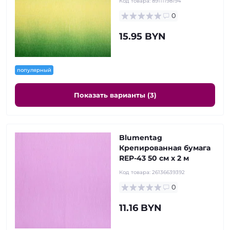
Код товара:
89111198194
0
15.95 BYN
популярный
Показать варианты (3)
Blumentag
Крепированная бумага
REP-43 50 см х 2 м
Код товара:
26136639392
0
11.16 BYN