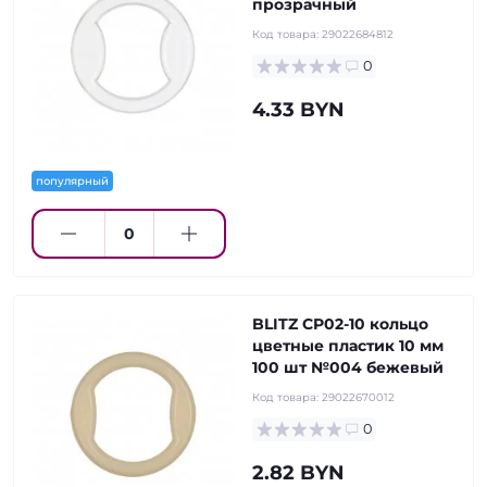
прозрачный
Код товара:
29022684812
0
4.33 BYN
популярный
BLITZ CP02-10 кольцо
цветные пластик 10 мм
100 шт №004 бежевый
Код товара:
29022670012
0
2.82 BYN