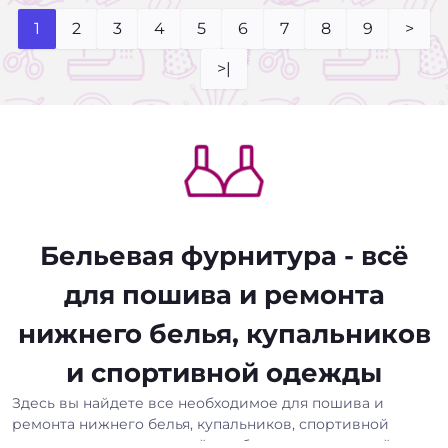
1
2
3
4
5
6
7
8
9
>
>|
Бельевая фурнитура - всё
для пошива и ремонта
нижнего белья, купальников
и спортивной одежды
Здесь вы найдете все необходимое для пошива и
ремонта нижнего белья, купальников, спортивной
одежды и других изделий, требующих деликатной и