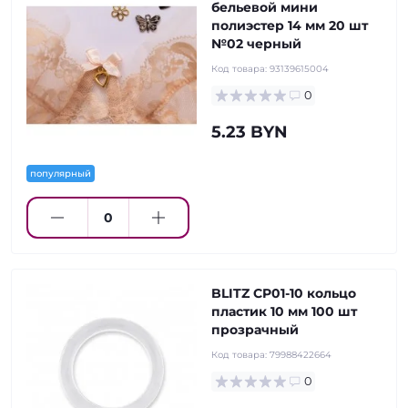
бельевой мини
полиэстер 14 мм 20 шт
№02 черный
Код товара:
93139615004
0
5.23 BYN
популярный
BLITZ CP01-10 кольцо
пластик 10 мм 100 шт
прозрачный
Код товара:
79988422664
0