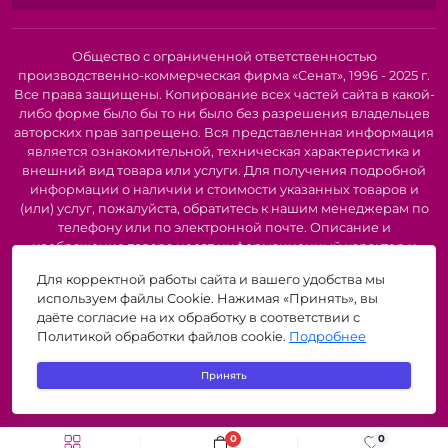
пластиковые, различных размеров и цветов, для
регулировки бретелей и других элементов.
Застежки:
Крючки, петли, застежки-молнии, для
Общество с ограниченной ответственностью
надежной фиксации и удобства использования.
производственно-коммерческая фирма «Сенат», 1996 - 2025 г.
Косточки:
Различных форм и размеров, для
Все права защищены. Копирование всех частей сайта в какой-
создания идеальной формы бюстгальтера.
либо форме было бы то ни было без разрешения владельцев
Зажимы и фиксаторы:
Для надежной фиксации
авторских прав запрещено. Вся представленная информация
бретелей и других элементов.
является ознакомительной, техническая характеристика и
внешний вид товара или услуги. Для получения подробной
Рекомендации по использованию:
При пошиве белья
информации о наличии и стоимости указанных товаров и
используйте эластичные ленты, соответствующие типу
(или) услуг, пожалуйста, обратитесь к нашим менеджерам по
ткани (хлопок, микрофибра, кружево). Для
телефону или по электронной почте. Описание и
бюстгальтеров подбирайте косточки строго по размеру
изображение товара носят информационный характер и
могут быть списаны с описания и изображений,
чашки. Кольца и регуляторы должны быть совместимы
Для корректной работы сайта и вашего удобства мы
представленных в технической документации производителя.
по ширине с бретелечной лентой. При пришивании
используем файлы Cookie. Нажимая «Принять», вы
Производители о предоставлении за собой права на
резинок к поясу используйте трикотажные или
даёте согласие на их обработку в соответствии с
изменение внешнего вида, характеристик и комплектации
эластичные строчки. Для деликатных материалов
Политикой обработки файлов cookie.
Подробнее
товара, предварительно не уведомляя продавцов и
выбирайте пластиковую или тефлоновую лапку. Все
потребителей. Рекомендуется при покупке проверить
фурнитура SENAT (если бренд не указан, но
Принять
наличие необходимых функций и характеристик.
подразумевается качественная) и другие бренды имеют
zigzagshop.by © 2026
антиаллергическое покрытие.
0
0