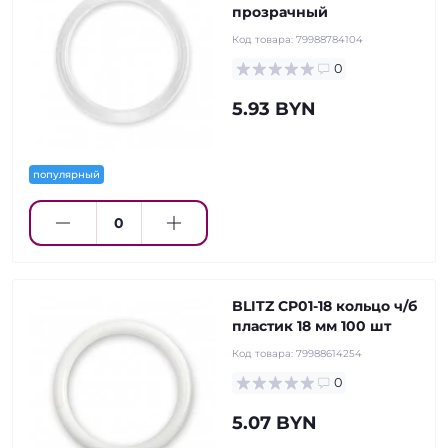
прозрачный
Код товара:
79988784104
0
5.93 BYN
популярный
BLITZ CP01-18 кольцо ч/б
пластик 18 мм 100 шт
Код товара:
79988614254
0
5.07 BYN