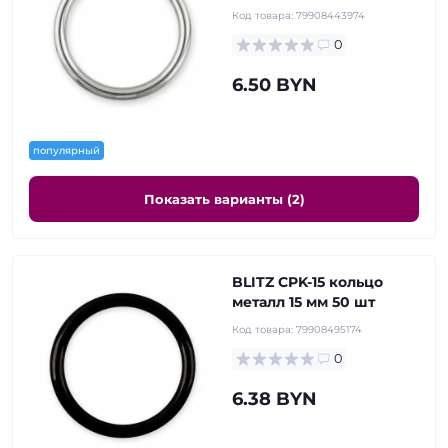
Код товара:
79908443974
0
6.50 BYN
популярный
Показать варианты (2)
BLITZ CPK-15 кольцо
металл 15 мм 50 шт
Код товара:
79908495174
0
6.38 BYN