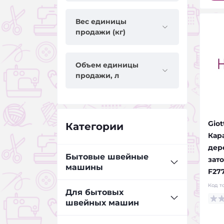
Вес единицы
продажи (кг)
Объем единицы
продажи, л
Giot
Категории
Кар
дер
Бытовые швейные
зат
машины
F27
Код т
Оверлоки JANETE
Для бытовых
швейных машин
Расширительные столики