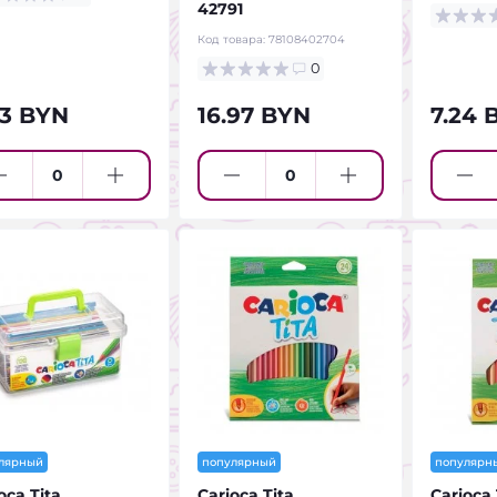
42791
Код товара:
78108402704
0
63 BYN
16.97 BYN
7.24 
лярный
популярный
популярн
oca Tita
Carioca Tita
Carioca 