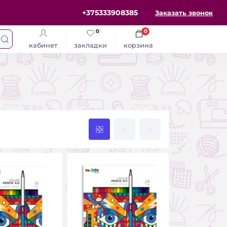
+375333908385
Заказать звонок
0
0
кабинет
закладки
корзина