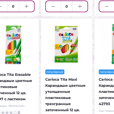
популярный
популярн
oca Tita Erasable
Carioca Tita Maxi
Carioca 
андаши цветные
Карандаши цветные
Каранд
стиковые
утолщенные
пласти
ченный 12 цв.
пластиковые
заточен
97 с ластиком
трехгранные
42793
овара:
78103441674
заточенный 12 цв.
Код товара
0