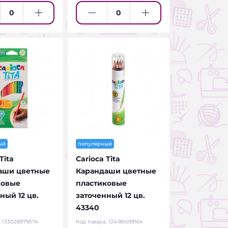
ый
популярный
Tita
Carioca Tita
аши цветные
Карандаши цветные
ковые
пластиковые
ный 12 цв.
заточенный 12 цв.
43340
:
133028979574
Код товара:
124185699164