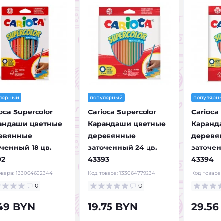
лярный
популярный
популярн
oca Supercolor
Carioca Supercolor
Carioca
андаши цветные
Карандаши цветные
Каранд
евянные
деревянные
деревя
оченный 18 цв.
заточенный 24 цв.
заточен
92
43393
43394
овара:
133064602344
Код товара:
133064779234
Код товара
0
0
.49 BYN
19.75 BYN
29.56