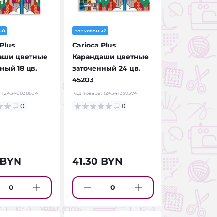
ый
популярный
Plus
Carioca Plus
аши цветные
Карандаши цветные
ный 18 цв.
заточенный 24 цв.
45203
:
124340838804
Код товара:
124341359374
0
0
 BYN
41.30 BYN