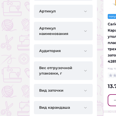
Артикул
попу
Car
Артикул
Кар
наименования
уто
пла
тре
Аудитория
зат
428
Вес отгрузочной
Код т
упаковки, г
13
Вид заточки
Вид карандаша