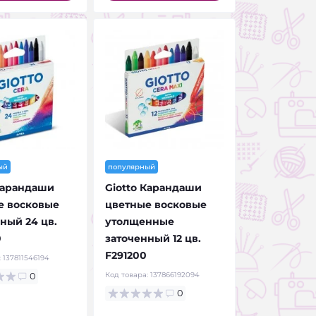
ый
популярный
Карандаши
Giotto Карандаши
е восковые
цветные восковые
ный 24 цв.
утолщенные
0
заточенный 12 цв.
F291200
:
137811546194
Код товара:
137866192094
0
0