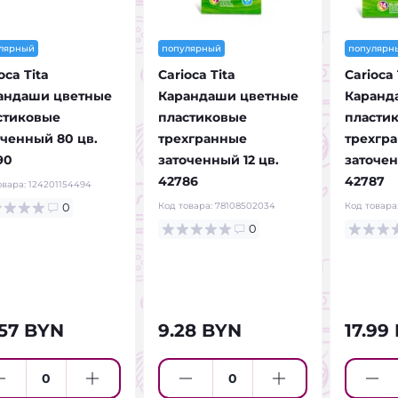
лярный
популярный
популярн
oca Tita
Carioca Tita
Carioca 
андаши цветные
Карандаши цветные
Каранд
стиковые
пластиковые
пласти
оченный 80 цв.
трехгранные
трехгр
90
заточенный 12 цв.
заточен
42786
42787
овара:
124201154494
Код товара:
78108502034
Код товара
0
0
.57 BYN
9.28 BYN
17.99