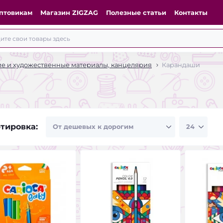
птовикам
Магазин ZIGZAG
Полезные статьи
Контакты
ие и художественные материалы, канцелярия
Карандаши
тировка: