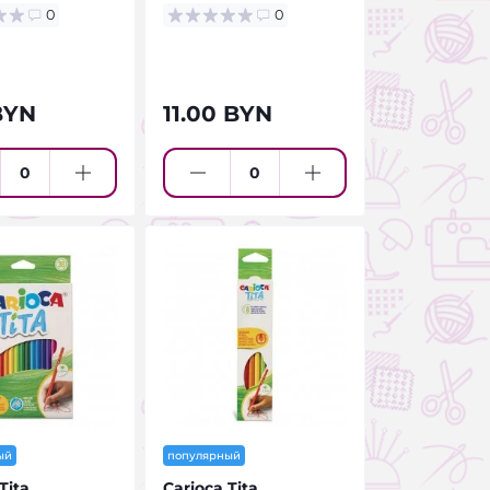
0
0
BYN
11.00 BYN
ый
популярный
Tita
Carioca Tita