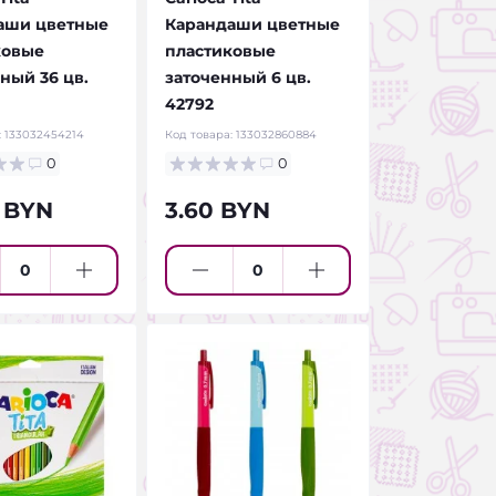
аши цветные
Карандаши цветные
ковые
пластиковые
ный 36 цв.
заточенный 6 цв.
42792
:
133032454214
Код товара:
133032860884
0
0
 BYN
3.60 BYN