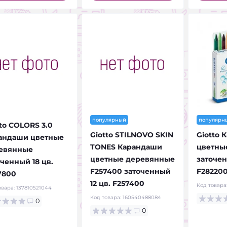
популярный
популярн
to COLORS 3.0
Giotto STILNOVO SKIN
Giotto 
андаши цветные
TONES Карандаши
цветны
евянные
цветные деревянные
заточен
оченный 18 цв.
F257400 заточенный
F28220
7800
12 цв. F257400
Код товара
овара:
137810521044
Код товара:
160540488084
0
0