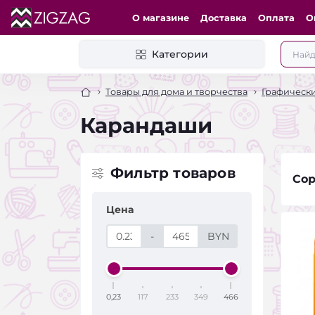
О магазине
Доставка
Оплата
О
Категории
Товары для дома и творчества
Графическ
Карандаши
Фильтр товаров
Сор
Цена
-
BYN
0,23
117
233
349
466