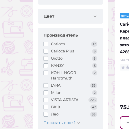
Цвет
попу
Cari
Кар
Производитель
пла
Carioca
17
зат
Carioca Plus
428
3
Giotto
9
Код т
KANZY
5
KOH-I-NOOR
2
Hardtmuth
LYRA
39
Milan
2
VISTA-ARTISTA
226
75
ВКФ
47
Лео
36
Показать еще 1