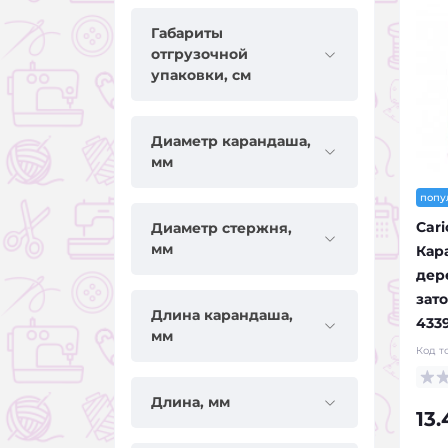
Габариты
отгрузочной
упаковки, см
Диаметр карандаша,
мм
попу
Cari
Диаметр стержня,
мм
Кар
дер
зат
Длина карандаша,
433
мм
Код т
Длина, мм
13