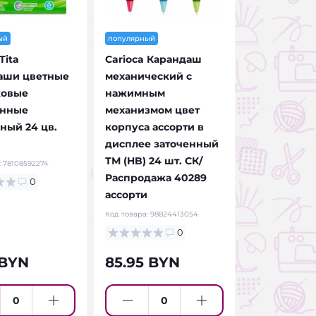
ый
популярный
Tita
Carioca Карандаш
аши цветные
механический с
ковые
нажимным
анные
механизмом цвет
ный 24 цв.
корпуса ассорти в
дисплее заточенный
ТМ (HB) 24 шт. СК/
:
78108592274
Распродажа 40289
0
ассорти
Код товара:
98824413054
0
 BYN
85.95 BYN