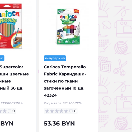
ый
популярный
 Supercolor
Carioca Temperello
аши цветные
Fabric Карандаши-
нные
стики по ткани
ный 36 цв.
заточенный 10 цв.
42324
:
133065072524
Код товара:
78112006774
0
0
 BYN
53.36 BYN