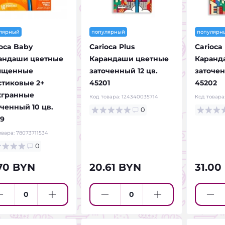
лярный
популярный
популярн
ioca Baby
Carioca Plus
Carioca 
андаши цветные
Карандаши цветные
Каранд
лщенные
заточенный 12 цв.
заточен
стиковые 2+
45201
45202
хгранные
Код товара:
124340035714
Код товара
оченный 10 цв.
0
19
овара:
78073711534
0
.70 BYN
20.61 BYN
31.00