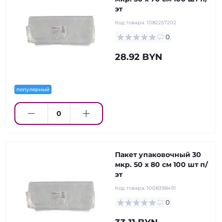
эт
Код товара:
1082257202
0
28.92 BYN
популярный
Пакет упаковочный 30
мкр. 50 х 80 см 100 шт п/
эт
Код товара:
1008398491
0