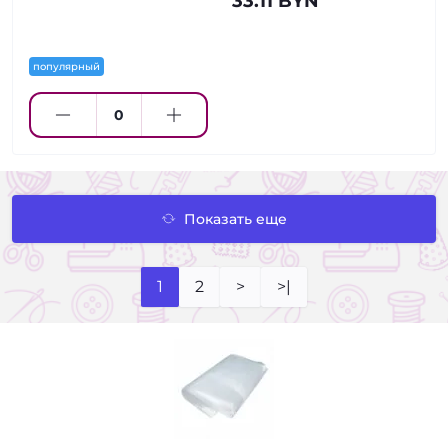
33.11 BYN
популярный
Показать еще
1
2
>
>|