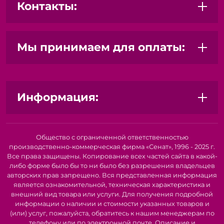
Бумажные пакеты:
Экологичный и стильный
Контакты:
выбор, подчеркивающий заботу о природе и
имидж вашего бренда.
Крафт-пакеты:
Прочные и натуральные, отлично
подходят для продуктов питания, одежды и
Мы принимаем для оплаты:
подарков.
Пакеты с замком Zip-Lock:
Обеспечивают
герметичность и удобство многократного
использования, идеально подходят для сыпучих
Информация:
продуктов, косметики и мелких деталей.
Пакеты с ручками:
Удобны для переноски покупок,
доступны в различных материалах и дизайнах.
Широкий выбор размеров:
От маленьких пакетиков
Общество с ограниченной ответственностью
для ювелирных изделий до больших пакетов для
производственно-коммерческая фирма «Сенат», 1996 - 2025 г.
одежды и обуви.
Все права защищены. Копирование всех частей сайта в какой-
Различные типы ручек:
Петлевые, вырубные,
либо форме было бы то ни было без разрешения владельцев
веревочные, пластиковые - выберите наиболее
авторских прав запрещено. Вся представленная информация
удобный и подходящий для вашего товара вариант.
является ознакомительной, техническая характеристика и
Возможность нанесения логотипа и дизайна:
внешний вид товара или услуги. Для получения подробной
Персонализируйте пакеты, чтобы повысить
информации о наличии и стоимости указанных товаров и
узнаваемость вашего бренда и создать
(или) услуг, пожалуйста, обратитесь к нашим менеджерам по
запоминающийся образ.
телефону или по электронной почте. Описание и