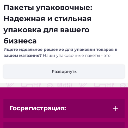
Пакеты упаковочные:
Надежная и стильная
упаковка для вашего
бизнеса
Ищете идеальное решение для упаковки товаров в
вашем магазине?
Наши упаковочные пакеты - это
широкий ассортимент материалов, размеров и
дизайнов, которые помогут вам представить вашу
Развернуть
продукцию в лучшем свете, обеспечить ее сохранность
и повысить узнаваемость вашего бренда.
Мы предлагаем:
Разнообразие материалов:
Госрегистрация:
Полиэтиленовые пакеты (ПВД, ПНД):
Прочные,
экономичные и универсальные, идеально подходят
для широкого спектра товаров.