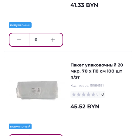
41.33 BYN
популярный
Пакет упаковочный 20
мкр. 70 х 110 см 100 шт
п/эт
Код товара:
151891531
0
45.52 BYN
популярный