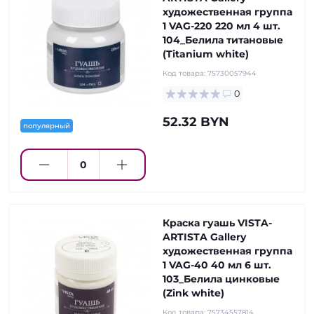
художественная группа
1 VAG-220 220 мл 4 шт.
104_Белила титановые
(Titanium white)
Код товара:
75730057944
0
52.32 BYN
популярный
Краска гуашь VISTA-
ARTISTA Gallery
художественная группа
1 VAG-40 40 мл 6 шт.
103_Белила цинковые
(Zink white)
Код товара:
75734557814