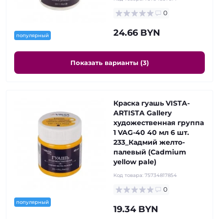
0
24.66 BYN
популярный
Показать варианты (3)
Краска гуашь VISTA-
ARTISTA Gallery
художественная группа
1 VAG-40 40 мл 6 шт.
233_Кадмий желто-
палевый (Cadmium
yellow pale)
Код товара:
75734817854
0
популярный
19.34 BYN