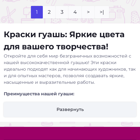
1
2
3
4
>
>|
Краски гуашь: Яркие цвета
для вашего творчества!
Откройте для себя мир безграничных возможностей с
нашей высококачественной гуашью! Эти краски
идеально подходят как для начинающих художников, так
и для опытных мастеров, позволяя создавать яркие,
насыщенные и выразительные работы.
Преимущества нашей гуаши:
Насыщенные и яркие цвета:
Наша гуашь обладает
Развернуть
высокой пигментацией, что обеспечивает
интенсивные и чистые цвета, которые не тускнеют со
временем.
Плотное покрытие:
Краски легко наносятся и создают
ровное, матовое покрытие, скрывая недостатки