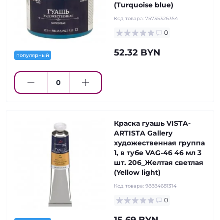
(Turquoise blue)
Код товара:
75735326354
0
52.32 BYN
популярный
Краска гуашь VISTA-
ARTISTA Gallery
художественная группа
1, в тубе VAG-46 46 мл 3
шт. 206_Желтая светлая
(Yellow light)
Код товара:
98884681314
0