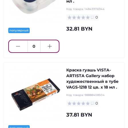
мл .
Код товара:
148439116944
0
32.81 BYN
популярный
Краска гуашь VISTA-
ARTISTA Gallery набор
художественный в тубе
VAGS-1218 12 цв. х 18 мл .
Код товара:
98888408504
0
37.81 BYN
популярный