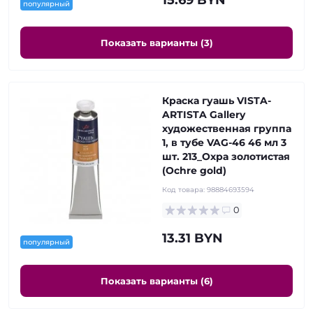
15.69 BYN
популярный
Показать варианты (3)
Краска гуашь VISTA-
ARTISTA Gallery
художественная группа
1, в тубе VAG-46 46 мл 3
шт. 213_Охра золотистая
(Ochre gold)
Код товара:
98884693594
0
13.31 BYN
популярный
Показать варианты (6)