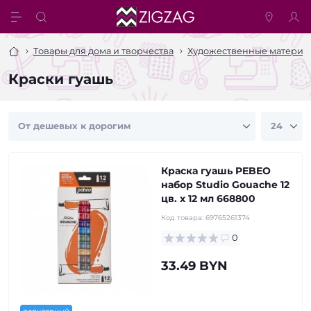
Товары для дома и творчества
Художественные материа
Краски гуашь
Краска гуашь PEBEO
набор Studio Gouache 12
цв. х 12 мл 668800
Код товара:
69765261374
0
33.49 BYN