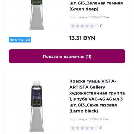
шт. 615_Зеленая темная
(Green deep)
Код товара:
98884689244
0
13.31 BYN
популярный
Показать варианты (11)
Краска гуашь VISTA-
ARTISTA Gallery
художественная группа
1, в тубе VAG-46 46 мл 3
шт. 813_Сажа газовая
(Lamp black)
Код товара:
98884712784
0