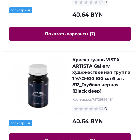
0
популярный
40.64 BYN
Показать варианты (7)
Краска гуашь VISTA-
ARTISTA Gallery
художественная группа
1 VAG-100 100 мл 6 шт.
812_Глубоко черная
(Black deep)
Код товара:
75729899484
0
40.64 BYN
популярный