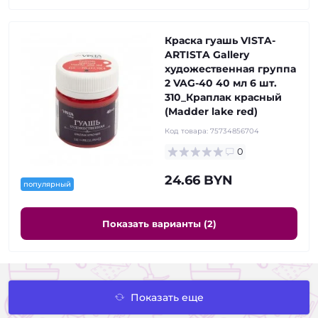
Краска гуашь VISTA-
ARTISTA Gallery
художественная группа
2 VAG-40 40 мл 6 шт.
310_Краплак красный
(Madder lake red)
Код товара:
75734856704
0
24.66 BYN
популярный
Показать варианты (2)
Показать еще