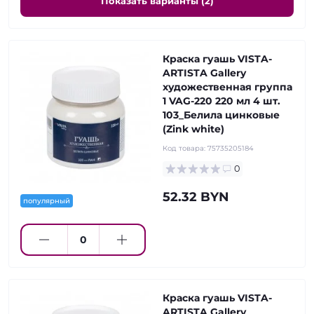
Показать варианты (2)
Краска гуашь VISTA-
ARTISTA Gallery
художественная группа
1 VAG-220 220 мл 4 шт.
103_Белила цинковые
(Zink white)
Код товара:
75735205184
0
52.32 BYN
популярный
Краска гуашь VISTA-
ARTISTA Gallery