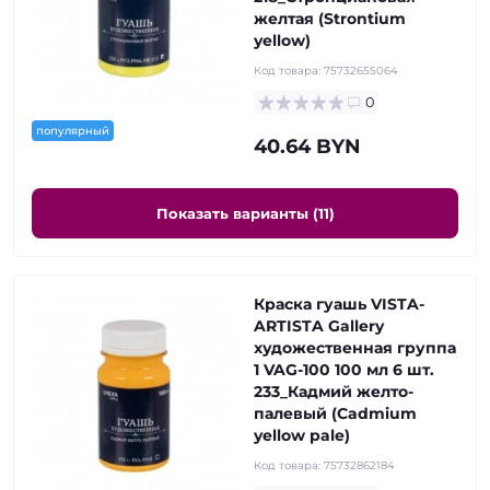
желтая (Strontium
yellow)
Код товара:
75732655064
0
популярный
40.64 BYN
Показать варианты (11)
Краска гуашь VISTA-
ARTISTA Gallery
художественная группа
1 VAG-100 100 мл 6 шт.
233_Кадмий желто-
палевый (Cadmium
yellow pale)
Код товара:
75732862184