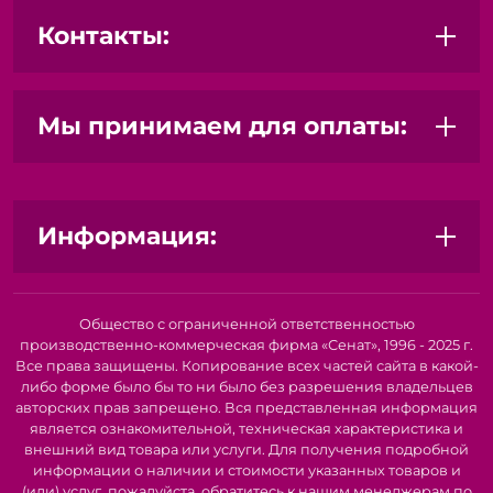
Универсальность:
Подходит для пошива изделий из
различных типов тканей, включая хлопок, лен, шелк,
Контакты:
трикотаж, кожу и другие.
Высокое качество строчки:
Двойной транспортёр
обеспечивает ровную и аккуратную строчку без
Мы принимаем для оплаты:
смещения слоев ткани.
Надежность и долговечность:
Прочная конструкция
и качественные комплектующие гарантируют долгий
срок службы машины.
Простота в использовании и обслуживании:
Информация:
Интуитивно понятное управление и легкий доступ к
основным узлам облегчают работу и обслуживание
машины.
Регулировка длины стежка:
Позволяет адаптировать
Общество с ограниченной ответственностью
машину под различные типы тканей и швейные
производственно-коммерческая фирма «Сенат», 1996 - 2025 г.
операции.
Все права защищены. Копирование всех частей сайта в какой-
Подходит для профессионального и домашнего
либо форме было бы то ни было без разрешения владельцев
использования:
Идеальный выбор для швейных
авторских прав запрещено. Вся представленная информация
мастерских, ателье и домашнего творчества.
является ознакомительной, техническая характеристика и
внешний вид товара или услуги. Для получения подробной
Области применения:
информации о наличии и стоимости указанных товаров и
(или) услуг, пожалуйста, обратитесь к нашим менеджерам по