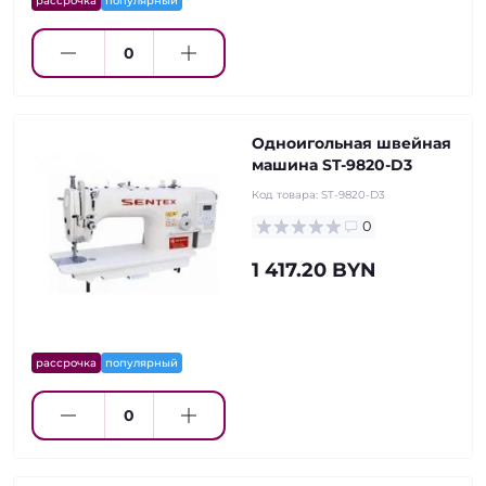
рассрочка
популярный
Одноигольная швейная
машина ST-9820-D3
Код товара:
ST-9820-D3
0
1 417.20 BYN
рассрочка
популярный