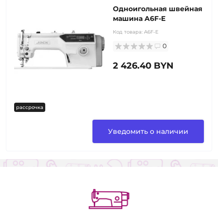
Одноигольная швейная
машина A6F-E
Код товара:
A6F-E
0
2 426.40 BYN
рассрочка
Уведомить о наличии