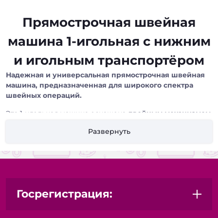
Прямострочная швейная
машина 1-игольная с нижним
и игольным транспортёром
Надежная и универсальная прямострочная швейная
машина, предназначенная для широкого спектра
швейных операций.
Эта 1-игольная машина оснащена
двойным механизмом
продвижения материала: нижним зубчатым и
Развернуть
игольным транспортёром.
Такое сочетание
обеспечивает
стабильную и равномерную подачу
ткани
, предотвращая смещение слоев и гарантируя
высокое качество строчки
даже при работе с
деликатными, скользкими или многослойными
материалами.
Госрегистрация:
Преимущества: