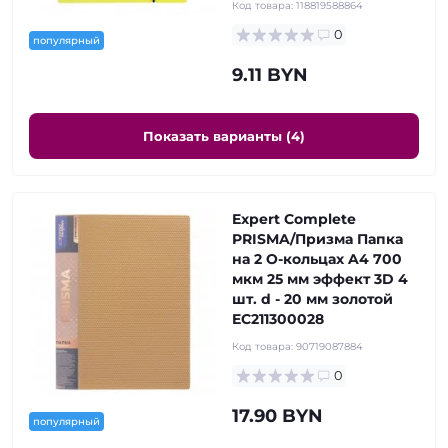
Код товара:
118819588864
0
популярный
9.11 BYN
Показать варианты (4)
Expert Complete
PRISMA/Призма Папка
на 2 О-кольцах A4 700
мкм 25 мм эффект 3D 4
шт. d - 20 мм золотой
EC211300028
Код товара:
90719087884
0
17.90 BYN
популярный