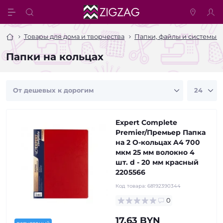
Товары для дома и творчества
Папки, файлы и системы 
Папки на кольцах
Expert Complete
Premier/Премьер Папка
на 2 О-кольцах A4 700
мкм 25 мм волокно 4
шт. d - 20 мм красный
2205566
Код товара:
68192390344
0
17.63 BYN