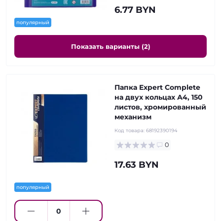
6.77 BYN
популярный
Показать варианты (2)
Папка Expert Complete
на двух кольцах А4, 150
листов, хромированный
механизм
Код товара:
68192390194
0
17.63 BYN
популярный