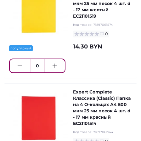
мкм 25 мм песок 4 шт. d
- 17 мм желтый
EC21101519
Код товара:
71897061574
0
14.30 BYN
популярный
Expert Complete
Классика (Classic) Папка
на 4 О-кольцах A4 500
мкм 25 мм песок 4 шт. d
- 17 мм красный
EC21101514
Код товара:
71897061744