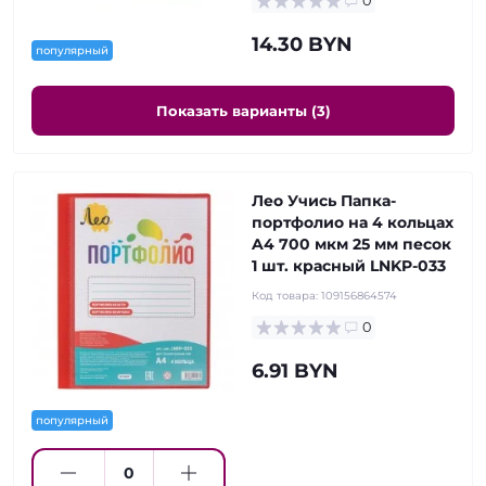
0
14.30 BYN
популярный
Показать варианты (3)
Лео Учись Папка-
портфолио на 4 кольцах
A4 700 мкм 25 мм песок
1 шт. красный LNKP-033
Код товара:
109156864574
0
6.91 BYN
популярный