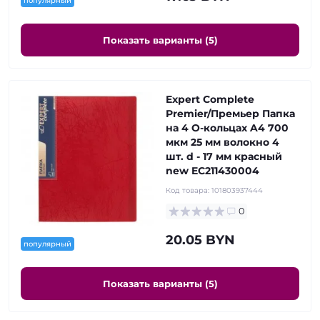
популярный
Показать варианты (5)
Expert Complete
Premier/Премьер Папка
на 4 О-кольцах A4 700
мкм 25 мм волокно 4
шт. d - 17 мм красный
new EC211430004
Код товара:
101803937444
0
20.05 BYN
популярный
Показать варианты (5)