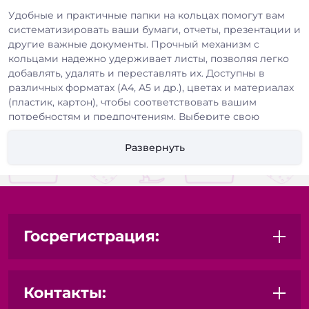
Удобные и практичные папки на кольцах помогут вам
систематизировать ваши бумаги, отчеты, презентации и
другие важные документы. Прочный механизм с
кольцами надежно удерживает листы, позволяя легко
добавлять, удалять и переставлять их. Доступны в
различных форматах (A4, A5 и др.), цветах и материалах
(пластик, картон), чтобы соответствовать вашим
потребностям и предпочтениям. Выберите свою
идеальную папку на кольцах и забудьте о беспорядке на
рабочем столе!
Развернуть
Ключевые преимущества:
Надежный механизм с кольцами
Различные форматы и цвета
Прочные материалы
Госрегистрация:
Удобство использования
Идеально для организации документов
Контакты: