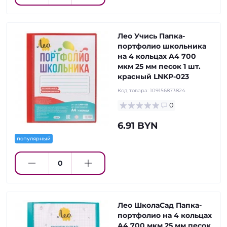
Лео Учись Папка-
портфолио школьника
на 4 кольцах A4 700
мкм 25 мм песок 1 шт.
красный LNKP-023
Код товара:
109156873824
0
6.91 BYN
популярный
Лео ШколаСад Папка-
портфолио на 4 кольцах
A4 700 мкм 25 мм песок