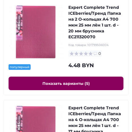
Expert Complete Trend
ICEberries/Тренд Папка
на 2 О-кольцах A4 700
мкм 25 мм лён 1 шт. d -
20 мм брусника
EC211320070
Код товара:
101799506004
0
4.48 BYN
популярный
Показать варианты (5)
Expert Complete Trend
ICEberries/Тренд Папка
на 4 О-кольцах A4 700
мкм 25 мм лён 1 шт. d -
17 мм брусника