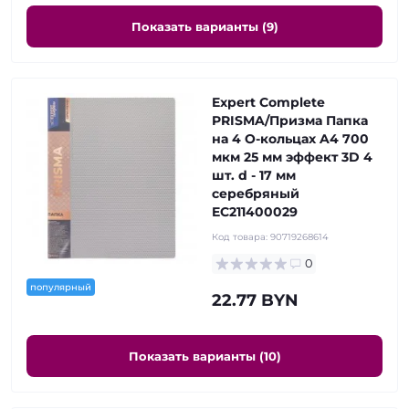
Показать варианты (9)
Expert Complete
PRISMA/Призма Папка
на 4 О-кольцах A4 700
мкм 25 мм эффект 3D 4
шт. d - 17 мм
серебряный
EC211400029
Код товара:
90719268614
0
популярный
22.77 BYN
Показать варианты (10)