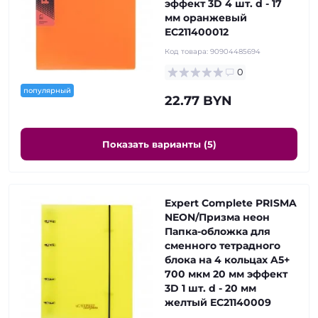
эффект 3D 4 шт. d - 17
мм оранжевый
EC211400012
Код товара:
90904485694
0
популярный
22.77 BYN
Показать варианты (5)
Expert Complete PRISMA
NEON/Призма неон
Папка-обложка для
сменного тетрадного
блока на 4 кольцах A5+
700 мкм 20 мм эффект
3D 1 шт. d - 20 мм
желтый EC21140009