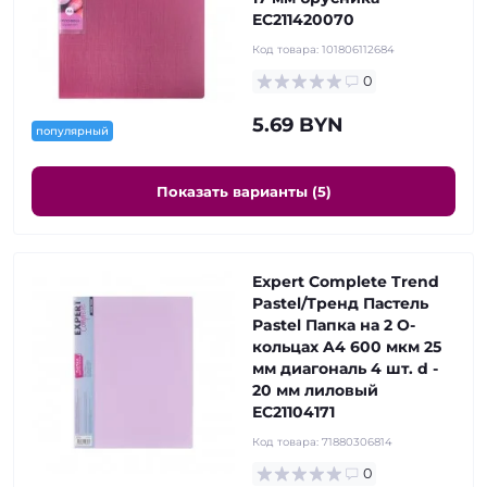
EC211420070
Код товара:
101806112684
0
5.69 BYN
популярный
Показать варианты (5)
Expert Complete Trend
Pastel/Тренд Пастель
Pastel Папка на 2 О-
кольцах A4 600 мкм 25
мм диагональ 4 шт. d -
20 мм лиловый
EC21104171
Код товара:
71880306814
0