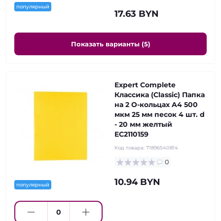
популярный
17.63 BYN
Показать варианты (5)
Expert Complete
Классика (Classic) Папка
на 2 О-кольцах A4 500
мкм 25 мм песок 4 шт. d
- 20 мм желтый
EC2110159
Код товара:
71896540814
0
10.94 BYN
популярный