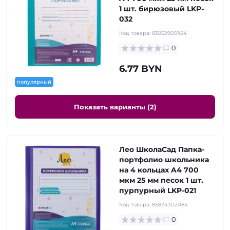
1 шт. бирюзовый LKP-
032
Код товара:
83862905954
0
6.77 BYN
популярный
Показать варианты (2)
Лео ШколаСад Папка-
портфолио школьника
на 4 кольцах A4 700
мкм 25 мм песок 1 шт.
пурпурный LKP-021
Код товара:
83824302084
0