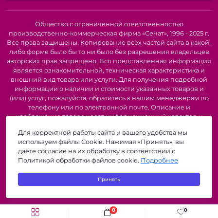
производительность вашего производства.
Минимизация повреждений ткани:
Качественные
игольные пластины и механизмы продвижения
Общество с ограниченной ответственностью
предотвращают повреждение ткани, такие как
производственно-коммерческая фирма «Сенат», 1996 - 2025 г.
Все права защищены. Копирование всех частей сайта в какой-
зацепки, разрывы и проколы.
либо форме было бы то ни было без разрешения владельцев
Увеличение срока службы оборудования:
авторских прав запрещено. Вся представленная информация
Использование качественных запчастей снижает
является ознакомительной, техническая характеристика и
износ других компонентов швейной машины и
внешний вид товара или услуги. Для получения подробной
продлевает срок ее службы.
информации о наличии и стоимости указанных товаров и
(или) услуг, пожалуйста, обратитесь к нашим менеджерам по
В нашем ассортименте вы найдете:
телефону или по электронной почте. Описание и
изображение товара носят информационный характер и
Игольные пластины:
могут быть списаны с описания и изображений,
Различных форм и размеров для разных типов
Для корректной работы сайта и вашего удобства мы
представленных в технической документации производителя.
тканей и швейных операций.
используем файлы Cookie. Нажимая «Принять», вы
Производители о предоставлении за собой права на
С отверстиями под иглы различных размеров.
даёте согласие на их обработку в соответствии с
изменение внешнего вида, характеристик и комплектации
Политикой обработки файлов cookie.
Изготовленные из высокопрочной стали с
Подробнее
товара, предварительно не уведомляя продавцов и
антикоррозийным покрытием.
потребителей. Рекомендуется при покупке проверить
Принять
Для прямострочных, оверлочных, распошивальных
наличие необходимых функций и характеристик.
zigzagshop.by © 2026
и других типов промышленных швейных машин.
Механизмы продвижения ткани:
0
0
Рейки продвижения (зубчатые рейки) с различным