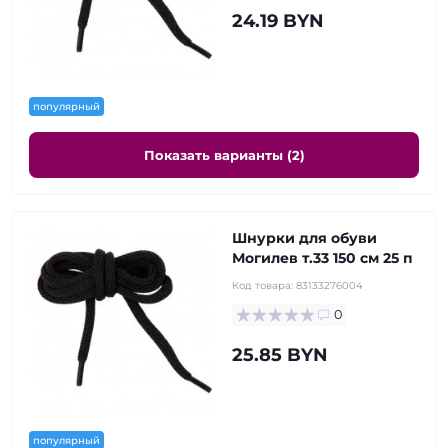
24.19 BYN
популярный
Показать варианты (2)
Шнурки для обуви
Могилев т.33 150 см 25 п
Код товара:
83133276004
0
25.85 BYN
популярный