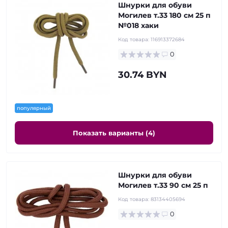
Шнурки для обуви
Могилев т.33 180 см 25 п
№018 хаки
Код товара:
116913372684
0
30.74 BYN
популярный
Показать варианты (4)
Шнурки для обуви
Могилев т.33 90 см 25 п
Код товара:
83134405694
0