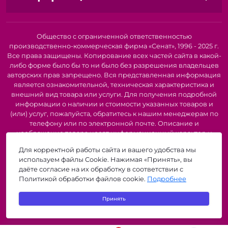
Долговечность:
Забудьте о частой замене шнура и
шнурков.
Надежность:
Будьте уверены в прочности и
устойчивости к нагрузкам.
Общество с ограниченной ответственностью
производственно-коммерческая фирма «Сенат», 1996 - 2025 г.
Универсальность:
Используйте комплект для
Все права защищены. Копирование всех частей сайта в какой-
различных целей.
либо форме было бы то ни было без разрешения владельцев
Выгодная цена:
Получите отличное качество по
авторских прав запрещено. Вся представленная информация
доступной цене.
является ознакомительной, техническая характеристика и
внешний вид товара или услуги. Для получения подробной
Комплект "Шнур + Шнурки "Могилев тип 33" - это
информации о наличии и стоимости указанных товаров и
практичное и надежное решение для тех, кто ценит
(или) услуг, пожалуйста, обратитесь к нашим менеджерам по
качество и долговечность!
телефону или по электронной почте. Описание и
изображение товара носят информационный характер и
могут быть списаны с описания и изображений,
Для корректной работы сайта и вашего удобства мы
представленных в технической документации производителя.
используем файлы Cookie. Нажимая «Принять», вы
Производители о предоставлении за собой права на
даёте согласие на их обработку в соответствии с
изменение внешнего вида, характеристик и комплектации
Политикой обработки файлов cookie.
Подробнее
товара, предварительно не уведомляя продавцов и
потребителей. Рекомендуется при покупке проверить
Принять
наличие необходимых функций и характеристик.
zigzagshop.by © 2026