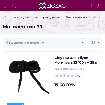
Товары для шитья и рукоделия
Шнур, шнурки
Могилев
Могилев тип 33
Шнурки для обуви
Могилев т.33 100 см 25 п
Код товара:
83134147184
0
17.68 BYN