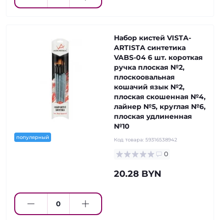
Набор кистей VISTA-
ARTISTA синтетика
VABS-04 6 шт. короткая
ручка плоская №2,
плоскоовальная
кошачий язык №2,
плоская скошенная №4,
лайнер №5, круглая №6,
плоская удлиненная
№10
популярный
Код товара:
59316538942
0
20.28 BYN