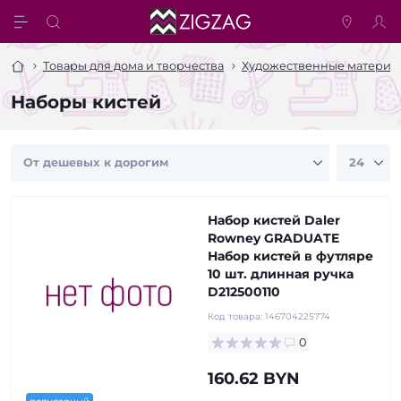
Товары для дома и творчества
Художественные материа
Наборы кистей
Набор кистей Daler
Rowney GRADUATE
Набор кистей в футляре
10 шт. длинная ручка
D212500110
Код товара:
146704225774
0
160.62 BYN