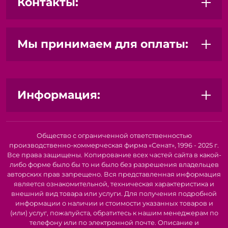
Контакты:
только лучшие материалы для изготовления наших
кистей. Выбирайте между натуральным ворсом
(например, колонок, белка, щетина) для работы с
маслом и акрилом, или синтетическим ворсом,
Мы принимаем для оплаты:
идеально подходящим для акварели и гуаши.
Эргономичные ручки:
Удобные и сбалансированные
ручки обеспечивают комфортный захват и контроль,
позволяя вам работать часами без усталости.
Прочность и долговечность:
Наши кисти созданы,
Информация:
чтобы служить вам долго. Правильный уход
обеспечит им долгую и продуктивную жизнь.
Идеальный подарок:
Наборы кистей для художников
- это прекрасный подарок для любого, кто увлекается
Общество с ограниченной ответственностью
рисованием.
производственно-коммерческая фирма «Сенат», 1996 - 2025 г.
Все права защищены. Копирование всех частей сайта в какой-
Выберите набор, который подходит именно вам:
либо форме было бы то ни было без разрешения владельцев
авторских прав запрещено. Вся представленная информация
Набор для начинающих:
Идеальный стартовый набор
является ознакомительной, техническая характеристика и
с основными формами и размерами кистей для
внешний вид товара или услуги. Для получения подробной
знакомства с различными техниками.
информации о наличии и стоимости указанных товаров и
Набор для акварели:
Кисти с мягким синтетическим
(или) услуг, пожалуйста, обратитесь к нашим менеджерам по
ворсом, отлично удерживающие воду и
телефону или по электронной почте. Описание и