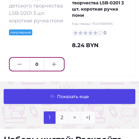
творчества LSB-0201 3
шт. короткая ручка
пони
Код товара:
75437669394
популярный
0
8.24 BYN
Показать еще
1
2
>
>|