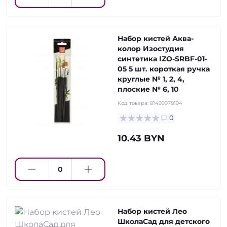
Набор кистей Аква-
колор Изостудия
синтетика IZO-SRBF-01-
05 5 шт. короткая ручка
круглые № 1, 2, 4,
плоские № 6, 10
Код товара:
81499978194
0
10.43 BYN
Набор кистей Лео
ШколаСад для детского