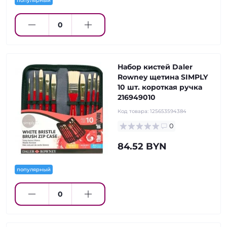
популярный
Набор кистей Daler
Rowney щетина SIMPLY
10 шт. короткая ручка
216949010
Код товара:
125653594384
0
84.52 BYN
популярный