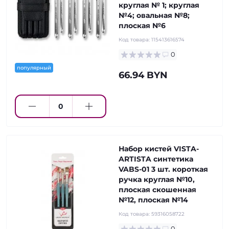
круглая № 1; круглая
№4; овальная №8;
плоская №6
Код товара:
115413616574
0
популярный
66.94 BYN
Набор кистей VISTA-
ARTISTA синтетика
VABS-01 3 шт. короткая
ручка круглая №10,
плоская скошенная
№12, плоская №14
Код товара:
59316058722
0