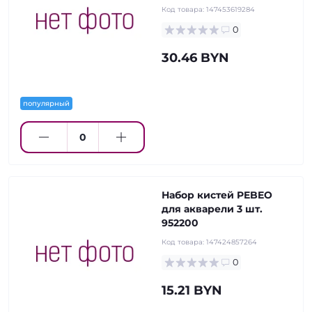
Код товара:
147453619284
0
30.46 BYN
популярный
Набор кистей PEBEO
для акварели 3 шт.
952200
Код товара:
147424857264
0
15.21 BYN