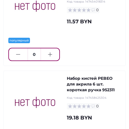
Код товара:
147454018314
0
11.57 BYN
популярный
Набор кистей PEBEO
для акрила 6 шт.
короткая ручка 952311
Код товара:
147458425304
0
19.18 BYN