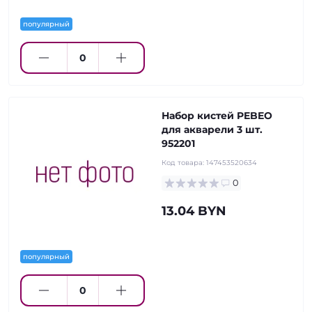
популярный
Набор кистей PEBEO
для акварели 3 шт.
952201
Код товара:
147453520634
0
13.04 BYN
популярный