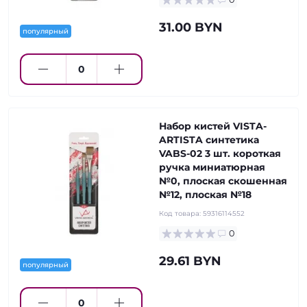
31.00 BYN
популярный
Набор кистей VISTA-
ARTISTA синтетика
VABS-02 3 шт. короткая
ручка миниатюрная
№0, плоская скошенная
№12, плоская №18
Код товара:
59316114552
0
29.61 BYN
популярный