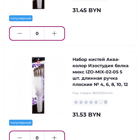
31.45 BYN
популярный
Набор кистей Аква-
колор Изостудия белка
микс IZO-MIX-02-05 5
шт. длинная ручка
плоские № 4, 6, 8, 10, 12
Код товара:
86156354144
0
31.53 BYN
популярный