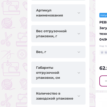
Артикул
наименования
попу
PEB
Заг
Вес отгрузочной
тех
упаковки, г
049
Код т
Вес, г
62
Габариты
отгрузочной
упаковки, см
Количество в
заводской упаковке