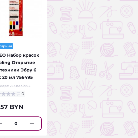
лярный
EO Набор красок
bling Открытие
 техники Эбру 6
х 20 мл 756495
овара:
74415349594
0
.57 BYN