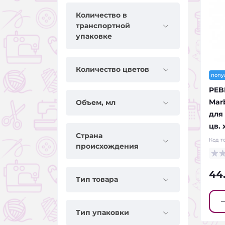
Количество в
транспортной
упаковке
Количество цветов
попу
PEB
Mar
Объем, мл
для
цв. 
Страна
Код т
происхождения
44
Тип товара
Тип упаковки