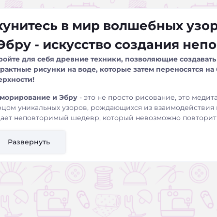
кунитесь в мир волшебных узо
Эбру - искусство создания не
ройте для себя древние техники, позволяющие создават
трактные рисунки на воде, которые затем переносятся на 
ерхности!
морирование и Эбру
- это не просто рисование, это медит
рцом уникальных узоров, рождающихся из взаимодействия 
дает неповторимый шедевр, который невозможно повторит
 вы получите, освоив эти техники:
Развернуть
никальные навыки:
Научитесь создавать потрясающие мра
омпозиции, используя специальные краски и инструменты.
езграничные возможности для творчества:
Украшайте бума
ригинальные открытки, декорируйте предметы интерьера, р
елаксацию и вдохновение:
Погрузитесь в процесс создания
уеты и раскройте свой творческий потенциал.
еповторимые подарки:
Создавайте эксклюзивные подарки 