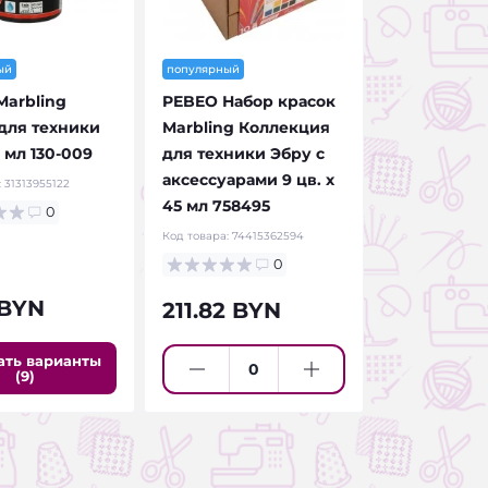
ый
популярный
arbling
PEBEO Набор красок
для техники
Marbling Коллекция
 мл 130-009
для техники Эбру с
аксессуарами 9 цв. х
:
31313955122
45 мл 758495
0
Код товара:
74415362594
0
 BYN
211.82 BYN
ать варианты
(9)