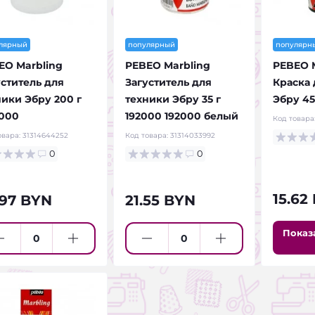
лярный
популярный
популярн
EO Marbling
PEBEO Marbling
PEBEO M
уститель для
Загуститель для
Краска 
ники Эбру 200 г
техники Эбру 35 г
Эбру 45
000
192000 192000 белый
Код товара
овара:
31314644252
Код товара:
31314033992
0
0
15.62
.97 BYN
21.55 BYN
Показ