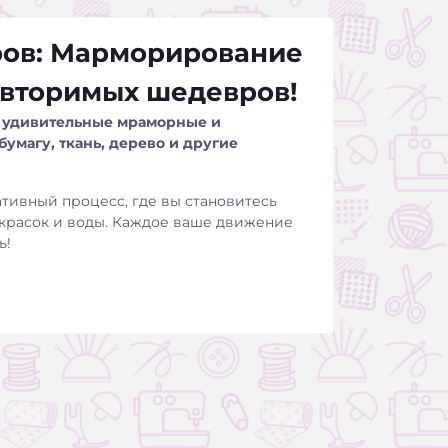
ров: Марморирование
повторимых шедевров!
ь удивительные мраморные и
бумагу, ткань, дерево и другие
ативный процесс, где вы становитесь
красок и воды. Каждое ваше движение
ь!
морные эффекты и абстрактные
гу для скрапбукинга, создавайте
асписывайте ткани и многое другое!
 узоров, отвлекитесь от повседневной
ручной работы для своих близких и