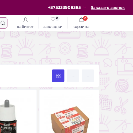
+375333908385
Заказать звонок
0
0
кабинет
закладки
корзина