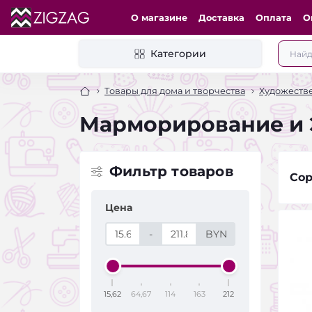
О магазине
Доставка
Оплата
О
Категории
Товары для дома и творчества
Художеств
Марморирование и
Фильтр товаров
Сор
Цена
-
BYN
15,62
64,67
114
163
212