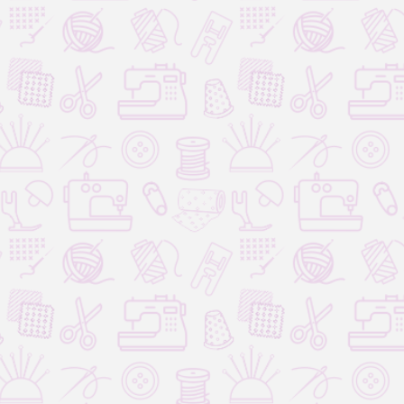
узей, которые будут хранить тепло ваших рук и частичку в
морирование и Эбру - это:
ревнее искусство с современным применением.
влекательное хобби для всех возрастов.
озможность создать что-то прекрасное своими руками.
никальный способ самовыражения и релаксации.