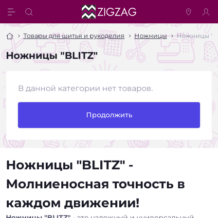
Товары для шитья и рукоделия
Ножницы
Ножницы "B
Ножницы "BLITZ"
В данной категории нет товаров.
Продолжить
Ножницы "BLITZ" -
Молниеносная точность в
каждом движении!
Ножницы "BLITZ"
- это надежный и универсальный