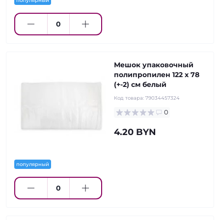
популярный
Мешок упаковочный
полипропилен 122 x 78
(+-2) см белый
Код товара:
79034457324
0
4.20 BYN
популярный