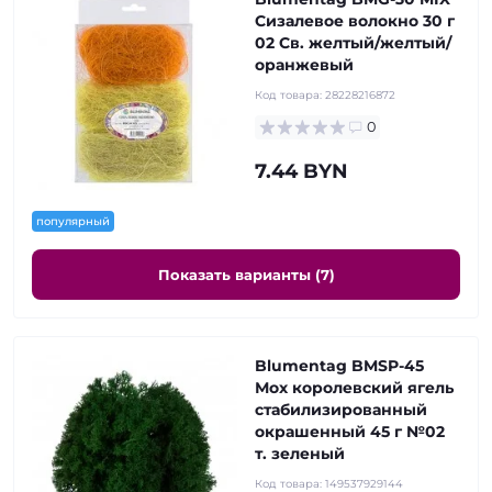
Сизалевое волокно 30 г
02 Св. желтый/желтый/
оранжевый
Код товара:
28228216872
0
7.44 BYN
популярный
Показать варианты (7)
Blumentag BMSP-45
Мох королевский ягель
стабилизированный
окрашенный 45 г №02
т. зеленый
Код товара:
149537929144