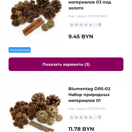
материалов 03 под
золото
Код товара:
32070243822
0
9.45 BYN
популярный
Показать варианты (3)
Blumentag DRS-02
Набор природных
материалов 01
Код товара:
63771661094
0
11.78 BYN