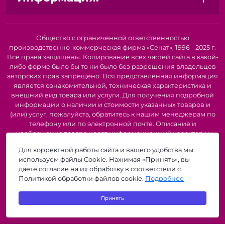
Общество с ограниченной ответственностью
производственно-коммерческая фирма «Сенат», 1996 - 2025 г.
Все права защищены. Копирование всех частей сайта в какой-
либо форме было бы то ни было без разрешения владельцев
авторских прав запрещено. Вся представленная информация
является ознакомительной, техническая характеристика и
внешний вид товара или услуги. Для получения подробной
информации о наличии и стоимости указанных товаров и
(или) услуг, пожалуйста, обратитесь к нашим менеджерам по
телефону или по электронной почте. Описание и
изображение товара носят информационный характер и
могут быть списаны с описания и изображений,
Для корректной работы сайта и вашего удобства мы
представленных в технической документации производителя.
используем файлы Cookie. Нажимая «Принять», вы
Производители о предоставлении за собой права на
даёте согласие на их обработку в соответствии с
изменение внешнего вида, характеристик и комплектации
Политикой обработки файлов cookie.
Подробнее
товара, предварительно не уведомляя продавцов и
потребителей. Рекомендуется при покупке проверить
Принять
наличие необходимых функций и характеристик.
zigzagshop.by © 2026