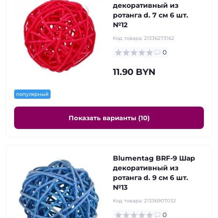
декоративный из
ротанга d. 7 см 6 шт.
№12
Код товара:
21336273162
0
11.90 BYN
популярный
Показать варианты (10)
Blumentag BRF-9 Шар
декоративный из
ротанга d. 9 см 6 шт.
№13
Код товара:
21336907032
0