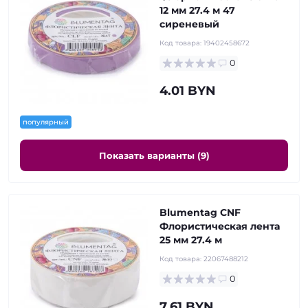
12 мм 27.4 м 47
сиреневый
Код товара:
19402458672
0
4.01 BYN
популярный
Показать варианты (9)
Blumentag CNF
Флористическая лента
25 мм 27.4 м
Код товара:
22067488212
0
7.61 BYN