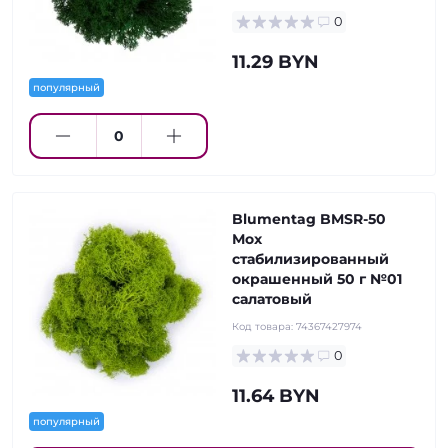
0
11.29 BYN
популярный
Blumentag BMSR-50
Мох
стабилизированный
окрашенный 50 г №01
салатовый
Код товара:
74367427974
0
11.64 BYN
популярный