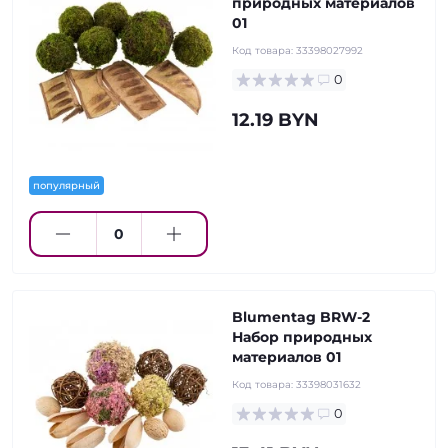
природных материалов
01
Код товара:
33398027992
0
12.19 BYN
популярный
Blumentag BRW-2
Набор природных
материалов 01
Код товара:
33398031632
0