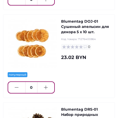
Blumentag DOJ-01
Сушеный апельсин для
декора 5 х 10 шт.
Код товара:
71276400864
0
23.02 BYN
популярный
Blumentag DRS-01
Набор природных