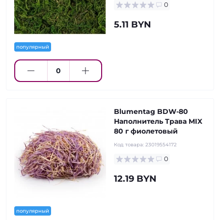
0
5.11 BYN
популярный
Blumentag BDW-80
Наполнитель Трава MIX
80 г фиолетовый
Код товара:
23019554172
0
12.19 BYN
популярный