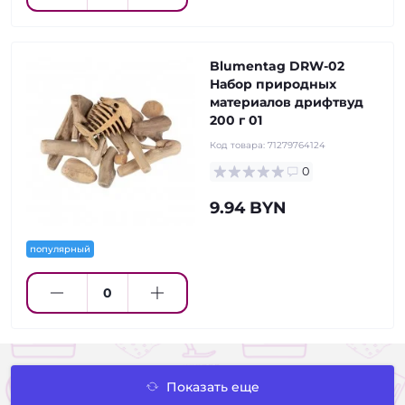
Blumentag DRW-02
Набор природных
материалов дрифтвуд
200 г 01
Код товара:
71279764124
0
9.94 BYN
популярный
Показать еще