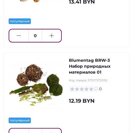
13.41 BYN
популярный
Blumentag BRW-3
Набор природных
материалов 01
Код товара:
57017572092
0
12.19 BYN
популярный