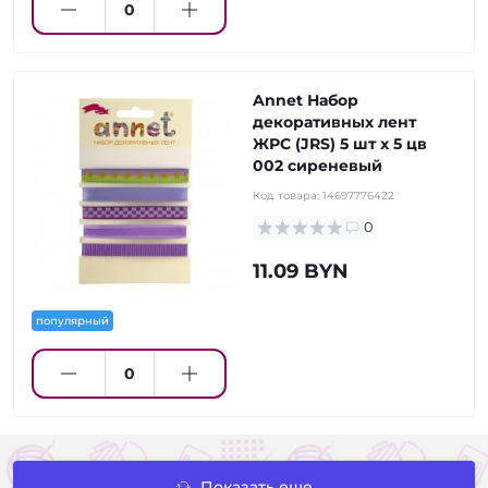
Annet Набор
декоративных лент
ЖРС (JRS) 5 шт х 5 цв
002 сиреневый
Код товара:
14697776422
0
11.09 BYN
популярный
Показать еще