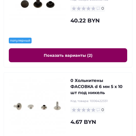
0
40.22 BYN
популярный
Показать варианты (2)
0 Хольнитены
ФАСОВКА d 6 мм 5 x 10
шт под никель
Код товара:
1006422331
0
4.67 BYN