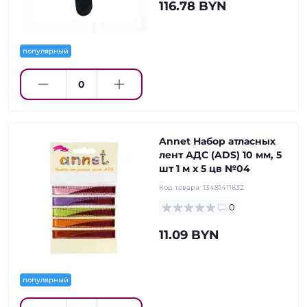
116.78 BYN
популярный
Annet Набор атласных
лент АДС (ADS) 10 мм, 5
шт 1 м х 5 цв №04
Код товара:
13481411632
0
11.09 BYN
популярный