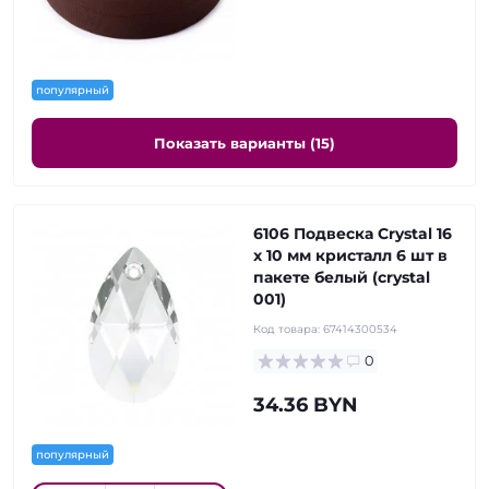
популярный
Показать варианты (15)
6106 Подвеска Crystal 16
х 10 мм кристалл 6 шт в
пакете белый (crystal
001)
Код товара:
67414300534
0
34.36 BYN
популярный