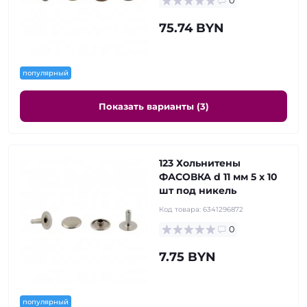
0
75.74 BYN
популярный
Показать варианты (3)
123 Хольнитены
ФАСОВКА d 11 мм 5 x 10
шт под никель
Код товара:
6341296872
0
7.75 BYN
популярный