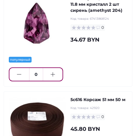
11.8 мм кристалл 2 шт
сирень (amethyst 204)
Код товара:
67413868124
0
34.67 BYN
популярный
5с616 Корсаж 51 мм 50 м
Код товара:
42920
0
45.80 BYN