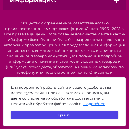
Информация:
Общество с ограниченной ответственностью
производственно-коммерческая фирма «Сенат», 1996 - 2025 г.
Все права защищены. Копирование всех частей сайта в какой-
либо форме было бы то ни было без разрешения владельцев
авторских прав запрещено. Вся представленная информация
является ознакомительной, техническая характеристика и
внешний вид товара или услуги. Для получения подробной
информации о наличии и стоимости указанных товаров и
(или) услуг, пожалуйста, обратитесь к нашим менеджерам по
телефону или по электронной почте. Описание и
изображение товара носят информационный характер и
могут быть списаны с описания и изображений,
Для корректной работы сайта и вашего удобства мы
представленных в технической документации производителя.
используем файлы Cookie. Нажимая «Принять», вы
Производители о предоставлении за собой права на
даёте согласие на их обработку в соответствии с
изменение внешнего вида, характеристик и комплектации
Политикой обработки файлов cookie.
Подробнее
товара, предварительно не уведомляя продавцов и
потребителей. Рекомендуется при покупке проверить
Принять
наличие необходимых функций и характеристик.
zigzagshop.by © 2026