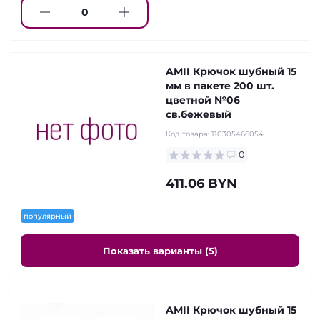
AMII Крючок шубный 15
мм в пакете 200 шт.
цветной №06
св.бежевый
Код товара:
110305466054
0
411.06 BYN
популярный
Показать варианты (5)
AMII Крючок шубный 15