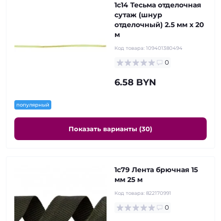
1с14 Тесьма отделочная
сутаж (шнур
отделочный) 2.5 мм х 20
м
Код товара:
109401380494
0
6.58 BYN
популярный
Показать варианты (30)
1с79 Лента брючная 15
мм 25 м
Код товара:
822170991
0