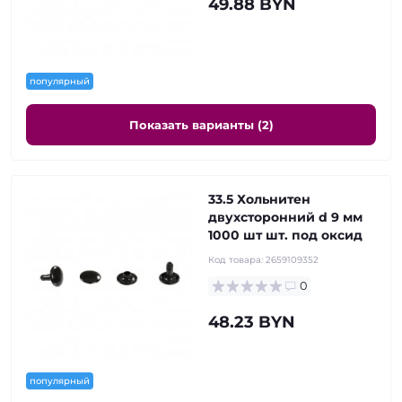
49.88 BYN
популярный
Показать варианты (2)
33.5 Хольнитен
двухсторонний d 9 мм
1000 шт шт. под оксид
Код товара:
2659109352
0
48.23 BYN
популярный