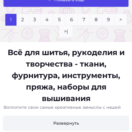
1
2
3
4
5
6
7
8
9
>
>|
Всё для шитья, рукоделия и
творчества - ткани,
фурнитура, инструменты,
пряжа, наборы для
вышивания
Воплотите свои самые креативные замыслы с нашей
помощью! Мы предоставляем всё необходимое как для
начинающих любителей рукоделия, так и для
Развернуть
профессиональных мастеров. Богатый выбор
материалов и вдохновение для реализации любых