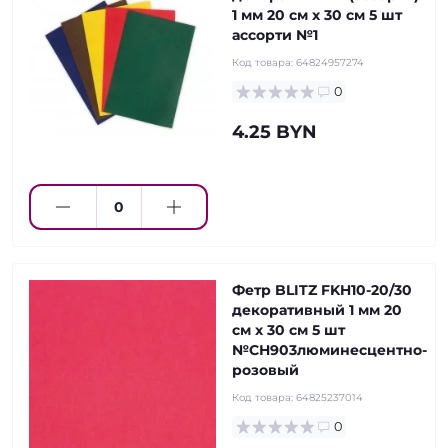
1 мм 20 см х 30 см 5 шт
ассорти №1
Код товара:
64824957274
0
4.25 BYN
Фетр BLITZ FKH10-20/30
декоративный 1 мм 20
см х 30 см 5 шт
№СН903люминесцентно-
розовый
Код товара:
64825237014
0