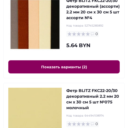
Фетр BLITZ FKC22-20/30
декоративный (ассорти)
2.2 мм 20 см х 30 см 5 шт
ассорти №4
Код товара:
52745285892
0
5.64 BYN
Показать варианты (2)
Фетр BLITZ FKC22-20/30
декоративный 2.2 мм 20
см х 30 см 5 шт №075
молочный
Код товара:
64494108974
0