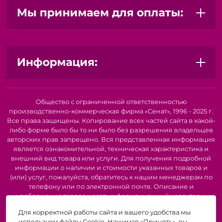
Фетр с рисунком:
Добавит вашим изделиям
Мы принимаем для оплаты:
оригинальности и неповторимости.
Наборы фетра:
Готовые решения для конкретных
проектов.
Не упустите возможность раскрыть свой творческий
Информация:
потенциал с фетром! Закажите прямо сейчас и
начните создавать свои шедевры!
Общество с ограниченной ответственностью
производственно-коммерческая фирма «Сенат», 1996 - 2025 г.
Все права защищены. Копирование всех частей сайта в какой-
либо форме было бы то ни было без разрешения владельцев
авторских прав запрещено. Вся представленная информация
является ознакомительной, техническая характеристика и
внешний вид товара или услуги. Для получения подробной
информации о наличии и стоимости указанных товаров и
(или) услуг, пожалуйста, обратитесь к нашим менеджерам по
телефону или по электронной почте. Описание и
изображение товара носят информационный характер и
могут быть списаны с описания и изображений,
Для корректной работы сайта и вашего удобства мы
представленных в технической документации производителя.
используем файлы Cookie. Нажимая «Принять», вы