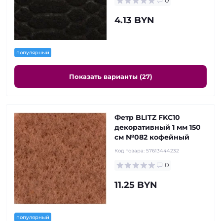
0
4.13 BYN
популярный
Показать варианты (27)
Фетр BLITZ FKC10
декоративный 1 мм 150
см №082 кофейный
Код товара:
57613444232
0
11.25 BYN
популярный