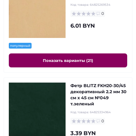
Код товара:
64825269534
0
6.01 BYN
популярный
Показать варианты (21)
Фетр BLITZ FKH20-30/45
декоративный 2.2 мм 30
см х 45 см №049
т.зеленый
Код товара:
64825334964
0
3.39 BYN