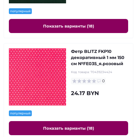
популярный
Показать варианты (18)
Фетр BLITZ FKP10
декоративный 1 мм 150
см №FE035_я.розовый
Код товара:
70439234424
0
24.17 BYN
популярный
Показать варианты (18)