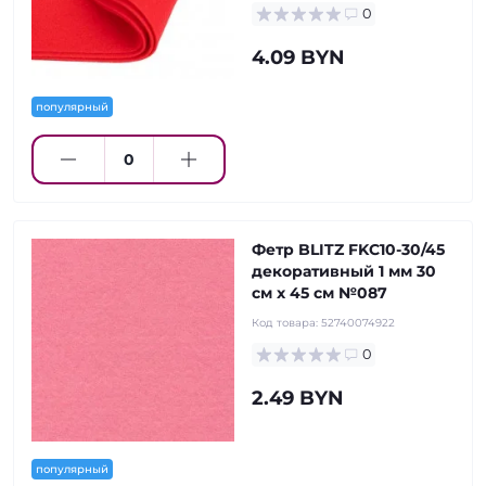
0
4.09 BYN
популярный
Фетр BLITZ FKC10-30/45
декоративный 1 мм 30
см х 45 см №087
Код товара:
52740074922
0
2.49 BYN
популярный