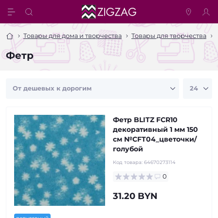
Товары для дома и творчества
Товары для творчества
Фетр
Фетр BLITZ FCR10
декоративный 1 мм 150
см №CFT04_цветочки/
голубой
Код товара:
64670273114
0
31.20 BYN