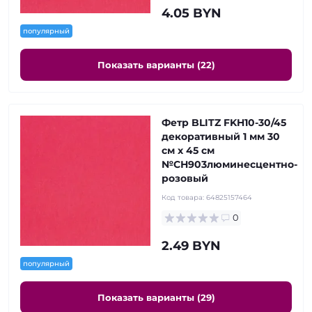
4.05 BYN
популярный
Показать варианты (22)
Фетр BLITZ FKH10-30/45
декоративный 1 мм 30
см х 45 см
№СН903люминесцентно-
розовый
Код товара:
64825157464
0
2.49 BYN
популярный
Показать варианты (29)