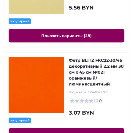
5.56 BYN
популярный
Показать варианты (28)
Фетр BLITZ FKC22-30/45
декоративный 2.2 мм 30
см х 45 см №021
оранжевый/
люминесцентный
Код товара:
52740322362
0
3.07 BYN
популярный