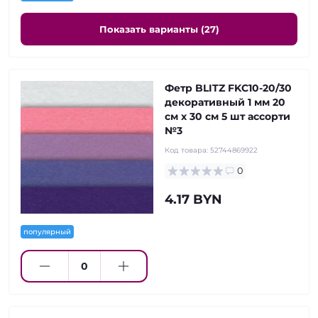
Показать варианты (27)
Фетр BLITZ FKC10-20/30
декоративный 1 мм 20
см х 30 см 5 шт ассорти
№3
Код товара:
52744869922
0
4.17 BYN
популярный