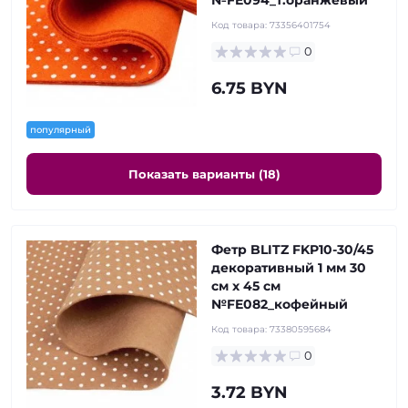
№FE094_т.оранжевый
Код товара:
73356401754
0
6.75 BYN
популярный
Показать варианты (18)
Фетр BLITZ FKP10-30/45
декоративный 1 мм 30
см х 45 см
№FE082_кофейный
Код товара:
73380595684
0
3.72 BYN