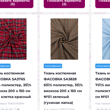
казать варианты
Показать варианты
Показ
(5)
(2)
лярный
популярный
популярн
нь костюмная
Ткань костюмная
Ткань 
ОВКА SA3765
ФАСОВКА SA3828
ФАСОВК
 полиэстер, 35\%
65\% полиэстер, 35\%
70\% ви
оза 200 х 150 см
вискоза 200 х 150 см
полиэст
 клетка красный
№01 зеленый
см №01
(гусиная лапка)
овара:
92821090684
Код товара
Код товара:
92821123764
0