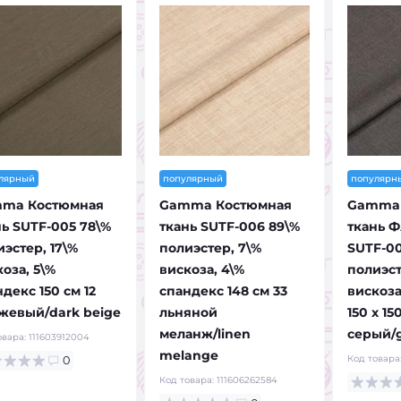
лярный
популярный
популярн
ma Костюмная
Gamma Костюмная
Gamma 
нь SUTF-005 78\%
ткань SUTF-006 89\%
ткань 
эстер, 17\%
полиэстер, 7\%
SUTF-00
оза, 5\%
вискоза, 4\%
полиэст
декс 150 см 12
спандекс 148 см 33
вискоза
ежевый/dark beige
льняной
150 х 15
меланж/linen
серый/
овара:
111603912004
melange
Код товара
0
Код товара:
111606262584