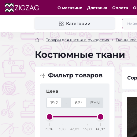
О магазине
Доставка
Оплата
О
Категории
Товары для шитья и рукоделия
Ткани, кл
Костюмные ткани
Фильтр товаров
Сор
Цена
-
BYN
19,26
31,18
43,09
55,00
66,92