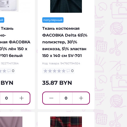
ый
популярный
Ткань
Ткань костюмная
но-
ФАСОВКА Delta 65\%
ьная ФАСОВКА
полиэстер, 30\%
0\% лён 150 х
вискоза, 5\% эластан
№101 белый
150 х 140 см SV-701
:
92271411364
Код товара:
94760794924
0
0
 BYN
35.87 BYN