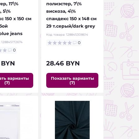
ер, 17\%
полиэстер, 7\%
, 5\%
вискоза, 4\%
с 150 х 150 см
спандекс 150 х 148 см
бой
29 т.серый/dark grey
lue jeans
Код товара:
128845308614
:
128845172674
0
0
 BYN
28.46 BYN
ать варианты
Показать варианты
(7)
(7)