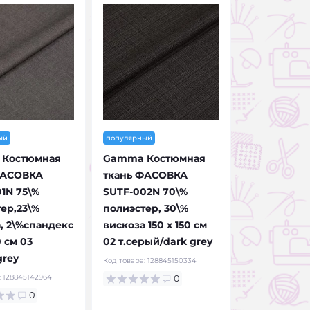
ый
популярный
Костюмная
Gamma Костюмная
ФАСОВКА
ткань ФАСОВКА
1N 75\%
SUTF-002N 70\%
ер,23\%
полиэстер, 30\%
, 2\%спандекс
вискоза 150 х 150 см
0 см 03
02 т.серый/dark grey
grey
Код товара:
128845150334
:
128845142964
0
0