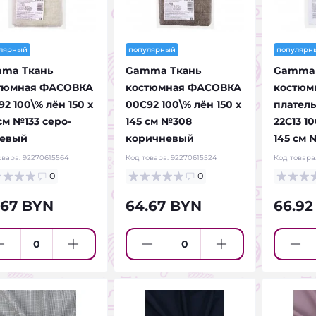
лярный
популярный
популярн
ma Ткань
Gamma Ткань
Gamma 
тюмная ФАСОВКА
костюмная ФАСОВКА
костюм
2 100\% лён 150 х
00С92 100\% лён 150 х
плател
см №133 серо-
145 см №308
22С13 10
евый
коричневый
145 см 
овара:
92270615564
Код товара:
92270615524
Код товара
0
0
.67 BYN
64.67 BYN
66.92