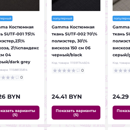
лярный
популярный
популярн
ma Костюмная
Gamma Костюмная
Gamma 
ь SUTF-001 75\%
ткань SUTF-002 70\%
ткань S
иэстер,23\%
полиэстер, 30\%
полиэст
коза, 2\%спандекс
вискоза 150 см 06
вискоза
см 04
черный/black
серый/
рый/dark grey
Код товара:
111591744604
Код товара
овара:
111588135814
0
0
.26 BYN
24.41 BYN
24.29
казать варианты
Показать варианты
Показ
(5)
(5)