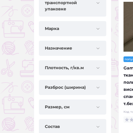
транспортной
упаковке
Марка
Назначение
попу
Плотность, г/кв.м
Gam
тка
поли
Разброс (ширина)
виск
спан
т.б
Размер, см
Код т
Состав