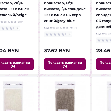
иэстер, 20\%
полиэстер, 13\%
полиэст
оза 150 х 150 см
вискоза, 1\% спандекс
вискоза
бежевый/beige
150 х 150 см 06 серо-
спандек
синий/grey-blue
06 голу
овара:
128845161114
джинс/b
Код товара:
128845178144
0
Код товара
0
.04 BYN
37.62 BYN
28.46
казать варианты
Показать варианты
Показ
(6)
(5)