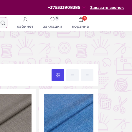
+375333908385
Заказать звонок
0
0
кабинет
закладки
корзина