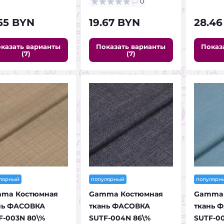
0
.55 BYN
19.67 BYN
28.46
казать варианты
Показать варианты
Показ
(7)
(7)
лярный
популярный
популярн
ma Костюмная
Gamma Костюмная
Gamma 
нь ФАСОВКА
ткань ФАСОВКА
ткань 
F-003N 80\%
SUTF-004N 86\%
SUTF-00