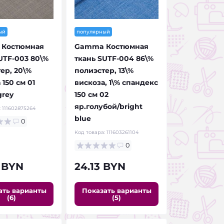
ый
популярный
Костюмная
Gamma Костюмная
UTF-003 80\%
ткань SUTF-004 86\%
ер, 20\%
полиэстер, 13\%
 150 см 01
вискоза, 1\% спандекс
grey
150 см 02
яр.голубой/bright
:
111602875264
blue
0
Код товара:
111603261104
0
 BYN
24.13 BYN
ать варианты
Показать варианты
(6)
(5)