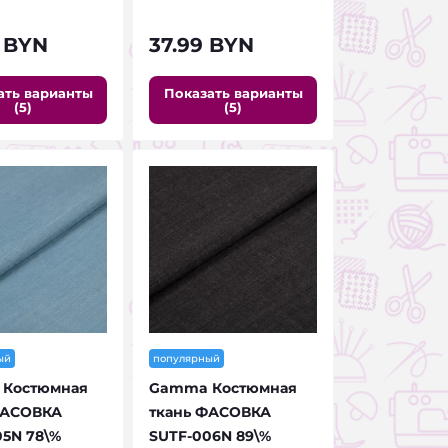
 BYN
37.99 BYN
ать варианты
Показать варианты
(5)
(5)
ый
популярный
Костюмная
Gamma Костюмная
ФАСОВКА
ткань ФАСОВКА
5N 78\%
SUTF-006N 89\%