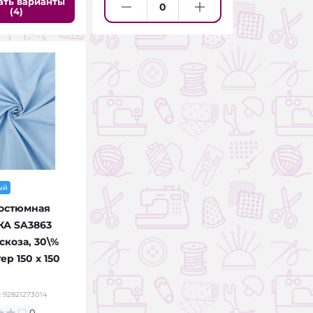
ать варианты
(4)
ый
костюмная
А SA3863
скоза, 30\%
ер 150 х 150
:
92821273014
0