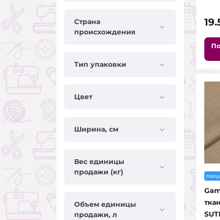
19
Страна
происхождения
По
Тип упаковки
Цвет
Ширина, см
Вес единицы
продажи (кг)
попу
Gam
тка
Объем единицы
SUT
продажи, л