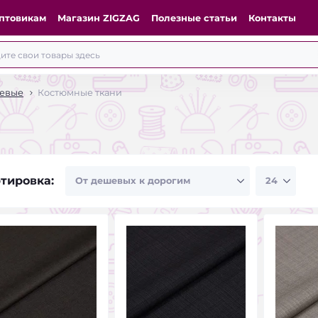
птовикам
Магазин ZIGZAG
Полезные статьи
Контакты
еевые
Костюмные ткани
тировка: