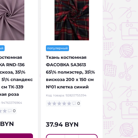
ый
популярный
костюмная
Ткань костюмная
А RND-136
ФАСОВКА SA3613
скоза, 35\%
65\% полиэстер, 35\%
 5\% спандекс
вискоза 200 х 150 см
5 см ТК-339
№01 клетка синий
ая роза
Код товара:
92820755394
:
94763376964
0
0
 BYN
37.94 BYN