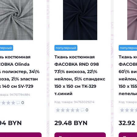
лярный
популярный
популярн
нь костюмная
Ткань костюмная
Ткань 
ОВКА Olinda
ФАСОВКА RND 098
ФАСОВК
% полиэстер, 34\%
73\% вискоза, 22\%
60\% ви
оза, 2\% эластан
нейлон, 5\% спандекс
нейлон,
х 140 см SV-729
150 х 150 см TK-329
150 х 15
т.синий
пепельн
овара:
94761784884
Код товара:
94763029214
Код товара
0
0
.94 BYN
29.48 BYN
32.92