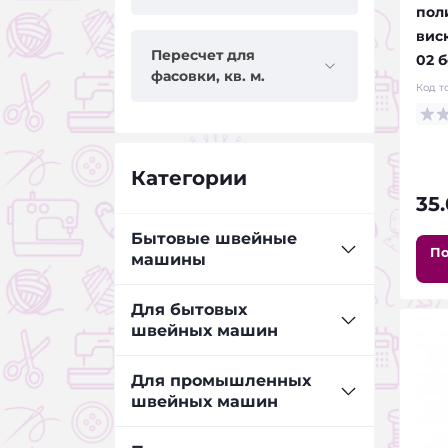
пол
виск
Пересчет для
02 
фасовки, кв. м.
Код т
Категории
35
Бытовые швейные
По
машины
Оверлоки JANETE
Для бытовых
швейных машин
Расширительные столики
Иглы для бытовых швейных
Для промышленных
Швейные машины JANETE
машин
швейных машин
Иглы для бытовых швейных
Иглы для промышленных