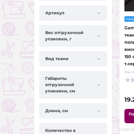
Артикул
попу
Gam
Вес отгрузочной
ткан
упаковки, г
пол
вис
150 
Вид ткани
т.се
Код т
Габариты
отгрузочной
упаковки, см
19
Длина, см
По
Количество в