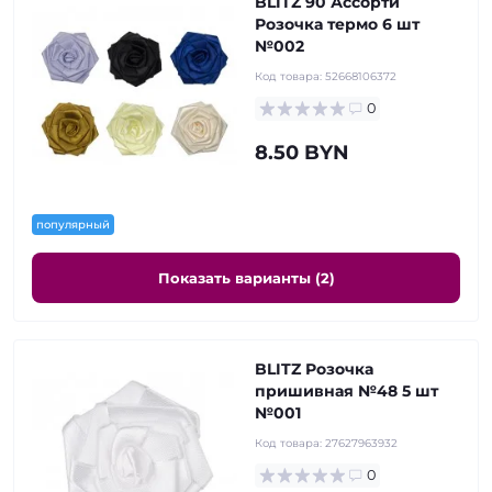
BLITZ 90 Ассорти
Розочка термо 6 шт
№002
Код товара:
52668106372
0
8.50 BYN
популярный
Показать варианты (2)
BLITZ Розочка
пришивная №48 5 шт
№001
Код товара:
27627963932
0