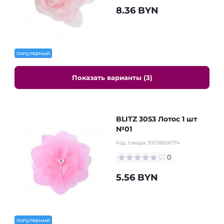
8.36 BYN
популярный
Показать варианты (3)
BLITZ 3053 Лотос 1 шт
№01
Код товара:
93138556774
0
5.56 BYN
популярный