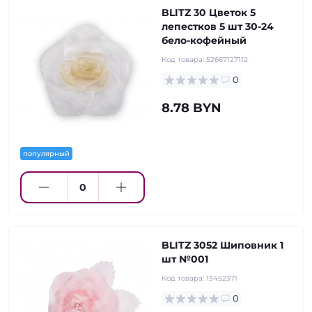
BLITZ 30 Цветок 5
лепестков 5 шт 30-24
бело-кофейный
Код товара:
52667127112
0
8.78 BYN
популярный
BLITZ 3052 Шиповник 1
шт №001
Код товара:
13452371
0