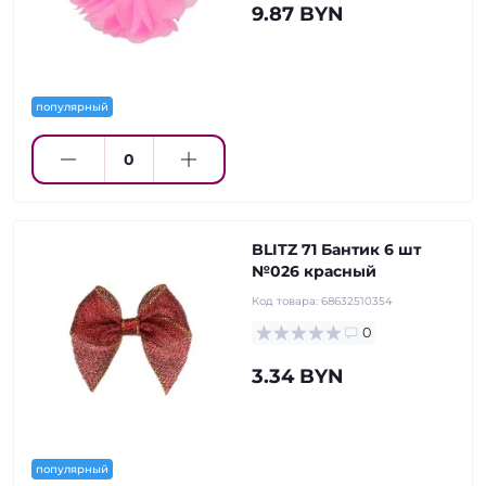
9.87 BYN
популярный
BLITZ 71 Бантик 6 шт
№026 красный
Код товара:
68632510354
0
3.34 BYN
популярный