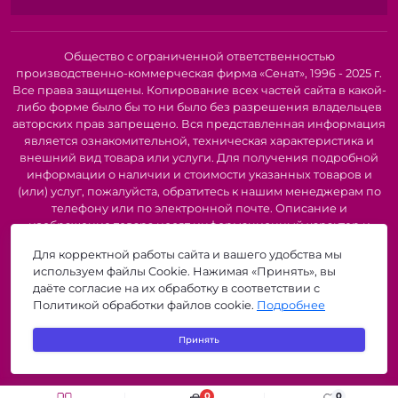
декоративными элементами.
Элегантные заколки и ободки для волос:
Украшенные цветами и текстильными лентами, они
Общество с ограниченной ответственностью
помогут создать романтичную прическу для особого
производственно-коммерческая фирма «Сенат», 1996 - 2025 г.
случая или просто добавят игривости вашему
Все права защищены. Копирование всех частей сайта в какой-
повседневному образу.
либо форме было бы то ни было без разрешения владельцев
авторских прав запрещено. Вся представленная информация
Почему стоит выбрать наши украшения:
является ознакомительной, техническая характеристика и
внешний вид товара или услуги. Для получения подробной
Ручная работа:
Многие наши украшения созданы
информации о наличии и стоимости указанных товаров и
вручную, что делает их уникальными и
(или) услуг, пожалуйста, обратитесь к нашим менеджерам по
неповторимыми.
телефону или по электронной почте. Описание и
Высококачественные материалы:
Мы используем
изображение товара носят информационный характер и
только лучшие ткани, бисер, фурнитуру и другие
могут быть списаны с описания и изображений,
Для корректной работы сайта и вашего удобства мы
представленных в технической документации производителя.
материалы, чтобы наши украшения радовали вас
используем файлы Cookie. Нажимая «Принять», вы
Производители о предоставлении за собой права на
долгие годы.
даёте согласие на их обработку в соответствии с
изменение внешнего вида, характеристик и комплектации
Широкий выбор стилей:
От винтажного очарования
Политикой обработки файлов cookie.
Подробнее
товара, предварительно не уведомляя продавцов и
до современного минимализма - у нас вы найдете
потребителей. Рекомендуется при покупке проверить
украшения на любой вкус и для любого случая.
Принять
наличие необходимых функций и характеристик.
Прекрасный подарок:
Украшения с цветами и
zigzagshop.by © 2026
текстильными элементами - это отличный подарок
для любимой женщины, подруги, мамы или сестры.
0
0