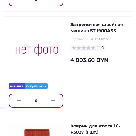
Закрепочная швейная
машина ST-1900ASS
Код товара:
ST-1900ASS
0
4 803.60 BYN
новинка
популярный
Коврик для утюга JC-
R3027 (1 шт.)