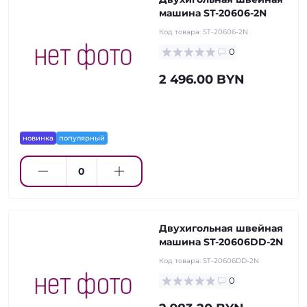
машина ST-20606-2N
Код товара:
ST-20606-2N
0
2 496.00 BYN
новинка
популярный
Двухигольная швейная
машина ST-20606DD-2N
Код товара:
ST-20606DD-2N
0