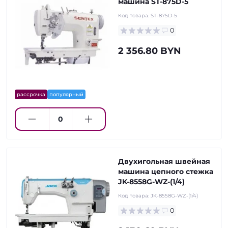
машина ST-875D-5
Код товара:
ST-875D-5
0
2 356.80 BYN
рассрочка
популярный
Двухигольная швейная
машина цепного стежка
JK-8558G-WZ-(1/4)
Код товара:
JK-8558G-WZ-(1/4)
0