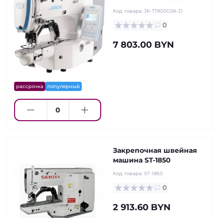
Код товара:
JK-T1900GSK-D
0
7 803.00 BYN
рассрочка
популярный
Закрепочная швейная
машина ST-1850
Код товара:
ST-1850
0
2 913.60 BYN