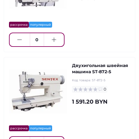
рассрочка
популярный
Двухигольная швейная
машина ST-872-5
Код товара:
ST-872-5
0
1 591.20 BYN
рассрочка
популярный