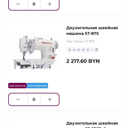
Двухигольная швейная
машина ST-875
Код товара:
ST-875
0
2 217.60 BYN
рассрочка
популярный
Двухигольная швейная