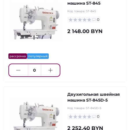
машина ST-845
Код товара:
ST-845
0
2 148.00 BYN
рассрочка
популярный
Двухигольная швейная
машина ST-845D-5
Код товара:
ST-845D-5
0
2 252.40 BYN