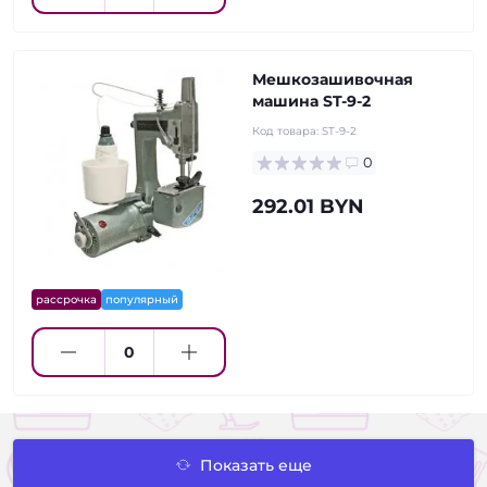
Мешкозашивочная
машина ST-9-2
Код товара:
ST-9-2
0
292.01 BYN
рассрочка
популярный
Показать еще