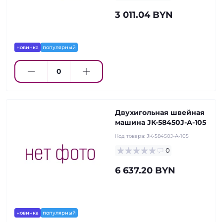
3 011.04 BYN
новинка
популярный
Двухигольная швейная
машина JK-58450J-A-105
Код товара:
JK-58450J-A-105
0
6 637.20 BYN
новинка
популярный