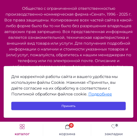
Гарантия качества и сервисная поддержка:
Мы
Общество с ограниченной ответственностью
предоставляем гарантию на все наше оборудование
производственно-коммерческая фирма «Сенат», 1996 - 2025 г.
и предлагаем квалифицированную сервисную
Все права защищены. Копирование всех частей сайта в какой-
поддержку.
либо форме было бы то ни было без разрешения владельцев
авторских прав запрещено. Вся представленная информация
Области применения:
является ознакомительной, техническая характеристика и
внешний вид товара или услуги. Для получения подробной
Швейные фабрики:
Массовое производство одежды,
информации о наличии и стоимости указанных товаров и
униформы, текстильных изделий.
(или) услуг, пожалуйста, обратитесь к нашим менеджерам по
Ателье и мастерские:
Индивидуальный пошив,
телефону или по электронной почте. Описание и
ремонт одежды, изготовление эксклюзивных
изображение товара носят информационный характер и
изделий.
могут быть списаны с описания и изображений,
Для корректной работы сайта и вашего удобства мы
Производство домашнего текстиля:
Пошив
представленных в технической документации производителя.
используем файлы Cookie. Нажимая «Принять», вы
постельного белья, штор, полотенец.
Производители о предоставлении за собой права на
даёте согласие на их обработку в соответствии с
изменение внешнего вида, характеристик и комплектации
Производство обуви и кожгалантереи:
Пошив обуви,
Политикой обработки файлов cookie.
Подробнее
товара, предварительно не уведомляя продавцов и
сумок, ремней.
потребителей. Рекомендуется при покупке проверить
Производство автомобильных чехлов и тентов:
Принять
наличие необходимых функций и характеристик.
Пошив чехлов для сидений, тентов для автомобилей
zigzagshop.by © 2026
и лодок.
0
0
Почему выбирают нас:
каталог
корзина
закладки