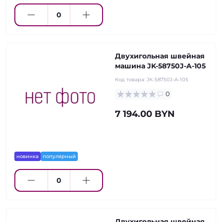
Двухигольная швейная
машина JK-58750J-A-105
Код товара:
JK-58750J-A-105
0
7 194.00 BYN
новинка
популярный
Двухигольная швейная