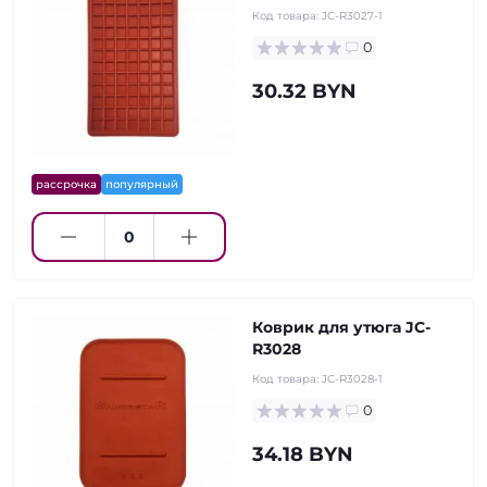
Код товара:
JC-R3027-1
0
30.32 BYN
рассрочка
популярный
Коврик для утюга JC-
R3028
Код товара:
JC-R3028-1
0
34.18 BYN