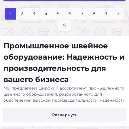
1
2
3
4
5
6
7
8
9
>
>|
Промышленное швейное
оборудование: Надежность и
производительность для
вашего бизнеса
Мы предлагаем широкий ассортимент промышленного
швейного оборудования, разработанного для
обеспечения высокой производительности, надежности
и долговечности в условиях интенсивной эксплуатации.
Наше оборудование идеально подходит для швейных
Развернуть
фабрик, ателье, мастерских и других предприятий,
занимающихся массовым производством одежды,