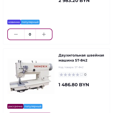
2 983.20 BYN
новинка
популярный
Двухигольная швейная
машина ST-842
Код товара:
ST-842
0
1 486.80 BYN
рассрочка
популярный