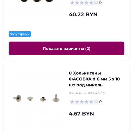
0
40.22 BYN
популярный
Показать варианты (2)
0 Хольнитены
ФАСОВКА d 6 мм 5 x 10
шт под никель
Код товара:
1006422331
0
4.67 BYN