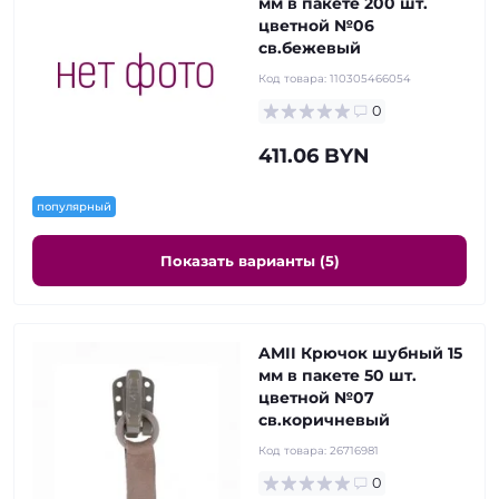
мм в пакете 200 шт.
цветной №06
св.бежевый
Код товара:
110305466054
0
411.06 BYN
популярный
Показать варианты (5)
AMII Крючок шубный 15
мм в пакете 50 шт.
цветной №07
св.коричневый
Код товара:
26716981
0