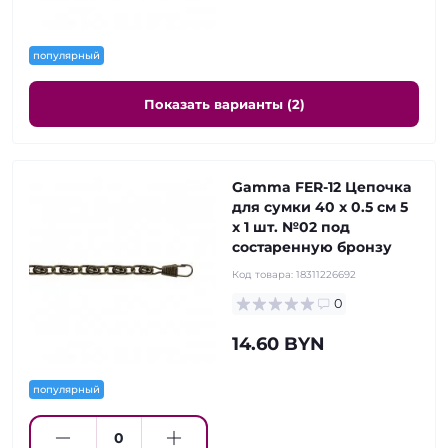
популярный
Показать варианты (2)
Gamma FER-12 Цепочка
для сумки 40 x 0.5 см 5
х 1 шт. №02 под
состаренную бронзу
Код товара:
18311226692
0
14.60 BYN
популярный