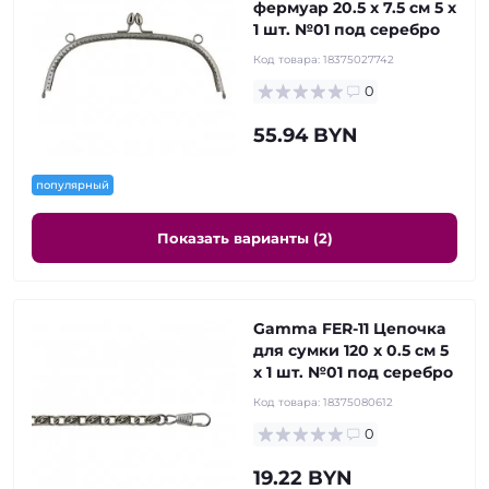
фермуар 20.5 x 7.5 см 5 х
1 шт. №01 под серебро
Код товара:
18375027742
0
55.94 BYN
популярный
Показать варианты (2)
Gamma FER-11 Цепочка
для сумки 120 x 0.5 см 5
х 1 шт. №01 под серебро
Код товара:
18375080612
0
19.22 BYN