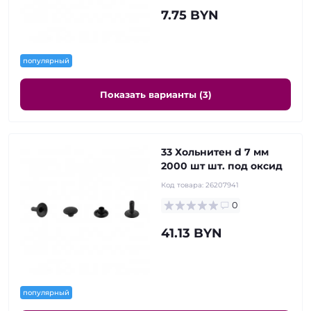
7.75 BYN
популярный
Показать варианты (3)
33 Хольнитен d 7 мм
2000 шт шт. под оксид
Код товара:
26207941
0
41.13 BYN
популярный