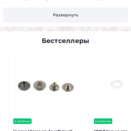
фурнитуры из пластика и металла - это идеальное
сочетание прочности, долговечности и эстетичного
Развернуть
внешнего вида.
Что вы найдете в нашем ассортименте:
Пряжки, рамки, полукольца:
Изготовлены из
Бестселлеры
прочного пластика с металлическими элементами
для надежной фиксации и регулировки. Идеальны
для сумок, рюкзаков, ремней и других изделий.
Застежки-фастексы:
Легкие и прочные,
обеспечивают быстрое и надежное соединение.
Подходят для спортивной одежды, туристического
снаряжения и детских товаров.
Кнопки и люверсы:
Пластиковые кнопки с
металлическими шляпками или металлические
люверсы с пластиковыми шайбами - отличный выбор
для одежды, сумок и других изделий, требующих
надежной фиксации.
Регуляторы длины:
Пластиковые регуляторы с
в наличии
в наличии
металлическими зажимами позволяют легко
регулировать длину ремней, лямок и шнуров.