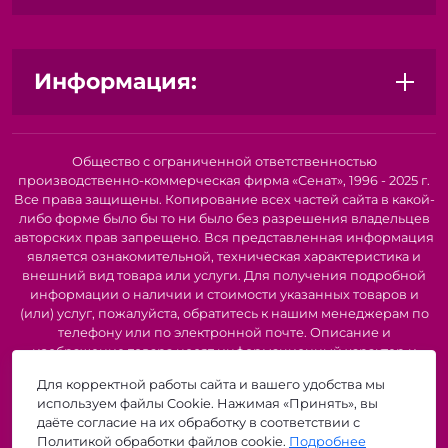
С нашей фурнитурой ваши изделия будут не только
красивыми, но и надежными!
Информация:
Общество с ограниченной ответственностью
производственно-коммерческая фирма «Сенат», 1996 - 2025 г.
Все права защищены. Копирование всех частей сайта в какой-
либо форме было бы то ни было без разрешения владельцев
авторских прав запрещено. Вся представленная информация
является ознакомительной, техническая характеристика и
внешний вид товара или услуги. Для получения подробной
информации о наличии и стоимости указанных товаров и
(или) услуг, пожалуйста, обратитесь к нашим менеджерам по
телефону или по электронной почте. Описание и
изображение товара носят информационный характер и
могут быть списаны с описания и изображений,
Для корректной работы сайта и вашего удобства мы
представленных в технической документации производителя.
используем файлы Cookie. Нажимая «Принять», вы
Производители о предоставлении за собой права на
даёте согласие на их обработку в соответствии с
изменение внешнего вида, характеристик и комплектации
Политикой обработки файлов cookie.
Подробнее
товара, предварительно не уведомляя продавцов и