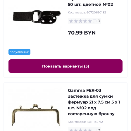
50 шт. цветной №02
Код товара:
60720690182
0
70.99 BYN
популярный
Показать варианты (5)
Gamma FER-03
Застежка для сумки
фермуар 21 x 7.5 см 5 х 1
шт. №02 под
состаренную бронзу
Код товара:
18311138712
0