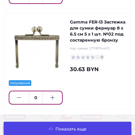
Gamma FER-13 Застежка
для сумки фермуар 8 x
6.5 см 5 х 1 шт. №02 под
состаренную бронзу
Код товара:
27718704402
0
30.63 BYN
популярный
Показать еще