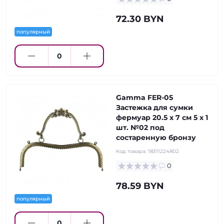
72.30 BYN
популярный
Gamma FER-05
Застежка для сумки
фермуар 20.5 x 7 см 5 х 1
шт. №02 под
состаренную бронзу
Код товара:
18311224802
0
78.59 BYN
популярный