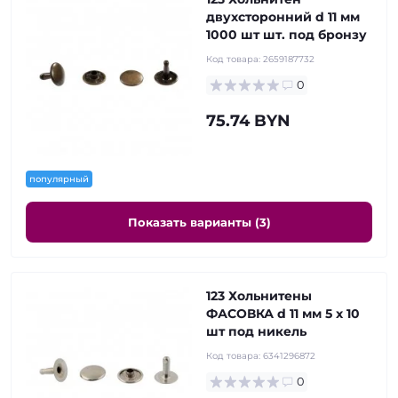
двухсторонний d 11 мм
1000 шт шт. под бронзу
Код товара:
2659187732
0
75.74 BYN
популярный
Показать варианты (3)
123 Хольнитены
ФАСОВКА d 11 мм 5 x 10
шт под никель
Код товара:
6341296872
0