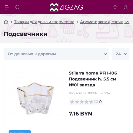
Товары для дома и творчества
Ароматерапия, свечи, мы
Подсвечники
Stilerra home PFH-106
Подсвечник h. 5.5 см
№01 звезда
Код товара:
100863070794
0
7.16 BYN