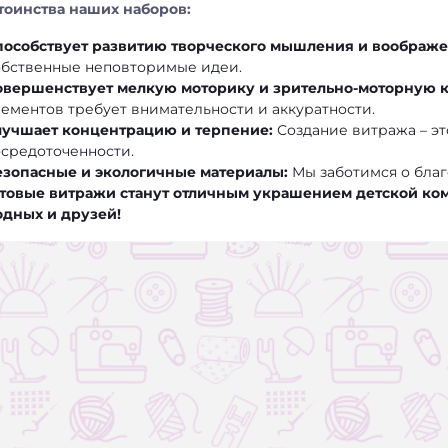
тоинства наших наборов:
пособствует развитию творческого мышления и воображе
обственные неповторимые идеи.
овершенствует мелкую моторику и зрительно-моторную 
лементов требует внимательности и аккуратности.
лучшает концентрацию и терпение:
Создание витража – эт
осредоточенности.
езопасные и экологичные материалы:
Мы заботимся о благ
отовые витражи станут отличным украшением детской ко
одных и друзей!