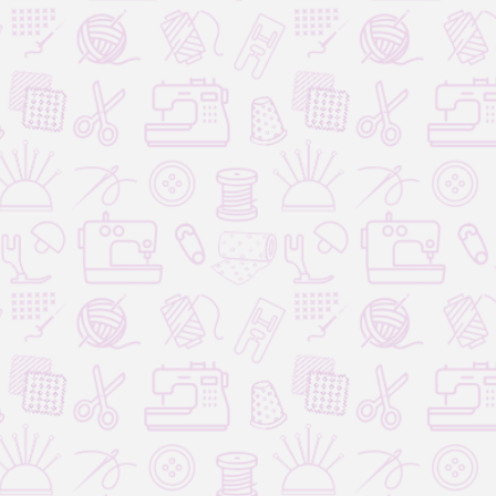
Для вязания
Для дома и творчества
мое необходимое для
Огромный выбор товаров для
я
дома и творчества
Купить
Купить