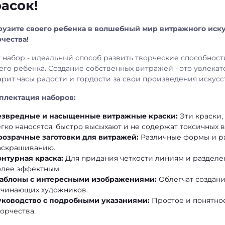
асок!
рузите своего ребенка в волшебный мир витражного иску
рчества!
т набор - идеальный способ развить творческие способнос
его ребенка. Создание собственных витражей - это увлекат
арит часы радости и гордости за свои произведения искусс
плектация наборов:
езвредные и насыщенные витражные краски:
Эти краски,
егко наносятся, быстро высыхают и не содержат токсичных 
розрачные заготовки для витражей:
Различные формы и ра
аскрашиванию.
онтурная краска:
Для придания чёткости линиям и разделен
олее эффектным.
аблоны с интересными изображениями:
Облегчат создани
ачинающих художников.
уководство с подробными указаниями:
Простое и понятно
орчества.