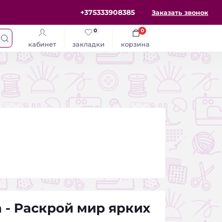
+375333908385
Заказать звонок
0
0
кабинет
закладки
корзина
 - Раскрой мир ярких