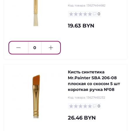
Код товара:
13627464682
0
19.63 BYN
Кисть синтетика
Mr.Painter SBA 206-08
плоская со скосом 5 шт
короткая ручка №08
Код товара:
13627465232
0
26.46 BYN