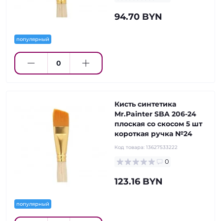
94.70 BYN
популярный
Кисть синтетика
Mr.Painter SBA 206-24
плоская со скосом 5 шт
короткая ручка №24
Код товара:
13627533222
0
123.16 BYN
популярный