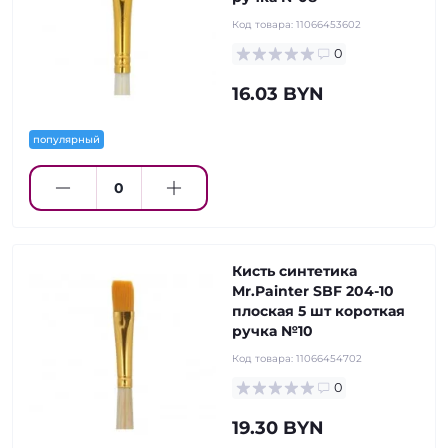
Код товара:
11066453602
0
16.03 BYN
популярный
Кисть синтетика
Mr.Painter SBF 204-10
плоская 5 шт короткая
ручка №10
Код товара:
11066454702
0
19.30 BYN