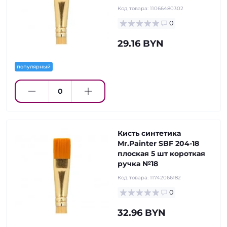
Код товара:
11066480302
0
29.16 BYN
популярный
Кисть синтетика
Mr.Painter SBF 204-18
плоская 5 шт короткая
ручка №18
Код товара:
11742066182
0
32.96 BYN