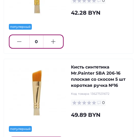
0
42.28 BYN
популярный
Кисть синтетика
Mr.Painter SBA 206-16
плоская со скосом 5 шт
короткая ручка №16
Код товара:
13627531672
0
49.89 BYN
популярный