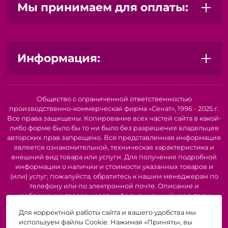
практики.
Мы принимаем для оплаты:
Профессиональных художников:
Отличный вариант
для работы с различными техниками и материалами.
Информация:
Общество с ограниченной ответственностью
производственно-коммерческая фирма «Сенат», 1996 - 2025 г.
Все права защищены. Копирование всех частей сайта в какой-
либо форме было бы то ни было без разрешения владельцев
авторских прав запрещено. Вся представленная информация
является ознакомительной, техническая характеристика и
внешний вид товара или услуги. Для получения подробной
информации о наличии и стоимости указанных товаров и
(или) услуг, пожалуйста, обратитесь к нашим менеджерам по
телефону или по электронной почте. Описание и
изображение товара носят информационный характер и
могут быть списаны с описания и изображений,
Для корректной работы сайта и вашего удобства мы
представленных в технической документации производителя.
используем файлы Cookie. Нажимая «Принять», вы
Производители о предоставлении за собой права на