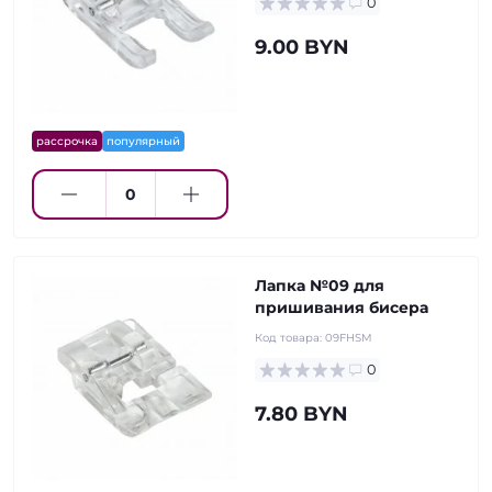
0
9.00 BYN
рассрочка
популярный
Лапка №09 для
пришивания бисера
Код товара:
09FHSM
0
7.80 BYN