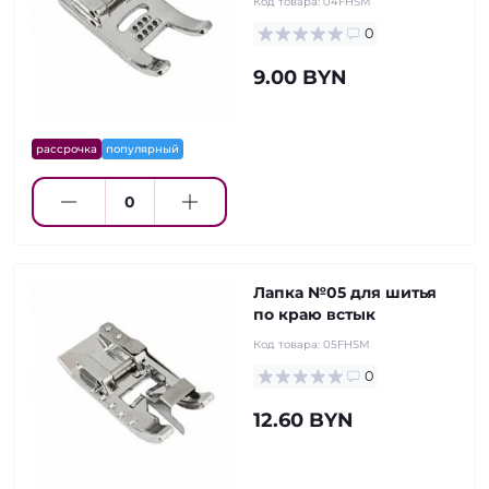
Код товара:
04FHSM
0
9.00 BYN
рассрочка
популярный
Лапка №05 для шитья
по краю встык
Код товара:
05FHSM
0
12.60 BYN