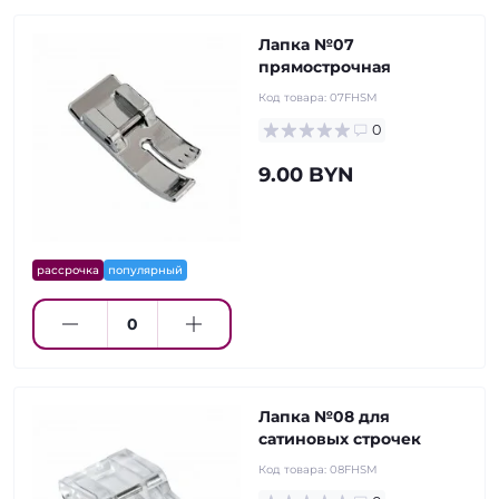
Лапка №07
прямострочная
Код товара:
07FHSM
0
9.00 BYN
рассрочка
популярный
Лапка №08 для
сатиновых строчек
Код товара:
08FHSM