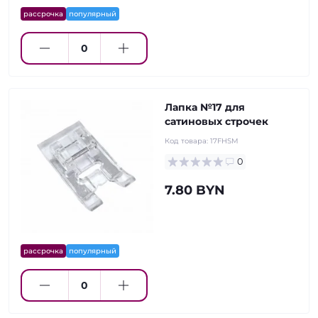
рассрочка
популярный
Лапка №17 для
сатиновых строчек
Код товара:
17FHSM
0
7.80 BYN
рассрочка
популярный