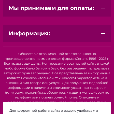
Мы принимаем для оплаты:
Информация:
Общество с ограниченной ответственностью
производственно-коммерческая фирма «Сенат», 1996 - 2025 г.
Все права защищены. Копирование всех частей сайта в какой-
либо форме было бы то ни было без разрешения владельцев
авторских прав запрещено. Вся представленная информация
является ознакомительной, техническая характеристика и
внешний вид товара или услуги. Для получения подробной
информации о наличии и стоимости указанных товаров и
(или) услуг, пожалуйста, обратитесь к нашим менеджерам по
телефону или по электронной почте. Описание и
изображение товара носят информационный характер и
могут быть списаны с описания и изображений,
Для корректной работы сайта и вашего удобства мы
представленных в технической документации производителя.