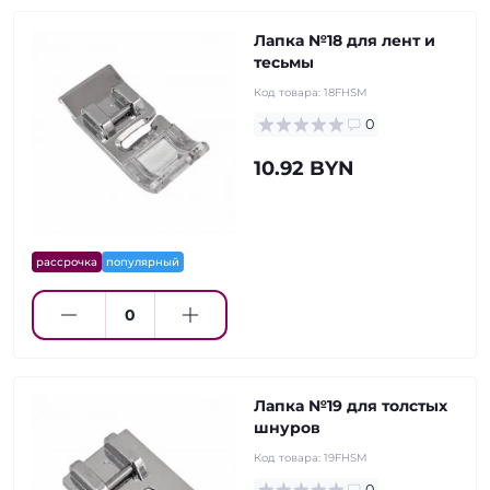
Лапка №18 для лент и
тесьмы
Код товара:
18FHSM
0
10.92 BYN
рассрочка
популярный
Лапка №19 для толстых
шнуров
Код товара:
19FHSM
0