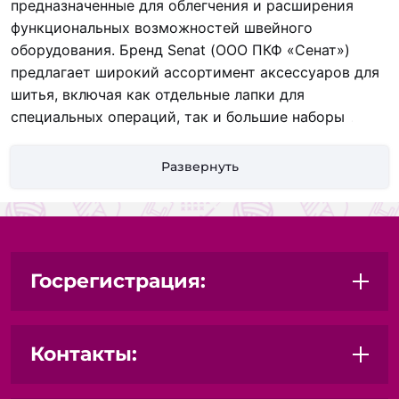
предназначенные для облегчения и расширения
функциональных возможностей швейного
оборудования. Бренд Senat (ООО ПКФ «Сенат»)
предлагает широкий ассортимент аксессуаров для
шитья, включая как отдельные лапки для
специальных операций, так и большие наборы
.
Лапки выпускаются в различных исполнениях: из
металла, пластика, с тефлоновым
Развернуть
покрытием.
Ассортимент включает универсальные
лапки, а также специализированные: для вшивания
молний, для потайной молнии, для пришивания
пуговиц, для петель, для квилтинга и штопки, для
подгибки, тефлоновые (для кожи и кожзама), лапки
Госрегистрация:
с линейкой и многие другие. Продукция
предназначена для использования в бытовых
швейных машинах большинства популярных
Контакты:
брендов.