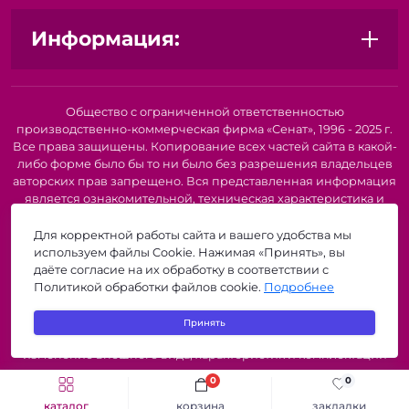
Информация:
Общество с ограниченной ответственностью
производственно-коммерческая фирма «Сенат», 1996 - 2025 г.
Все права защищены. Копирование всех частей сайта в какой-
либо форме было бы то ни было без разрешения владельцев
авторских прав запрещено. Вся представленная информация
является ознакомительной, техническая характеристика и
внешний вид товара или услуги. Для получения подробной
информации о наличии и стоимости указанных товаров и
Для корректной работы сайта и вашего удобства мы
(или) услуг, пожалуйста, обратитесь к нашим менеджерам по
используем файлы Cookie. Нажимая «Принять», вы
телефону или по электронной почте. Описание и
даёте согласие на их обработку в соответствии с
изображение товара носят информационный характер и
Политикой обработки файлов cookie.
Подробнее
могут быть списаны с описания и изображений,
представленных в технической документации производителя.
Принять
Производители о предоставлении за собой права на
изменение внешнего вида, характеристик и комплектации
товара, предварительно не уведомляя продавцов и
0
0
потребителей. Рекомендуется при покупке проверить
каталог
корзина
закладки
наличие необходимых функций и характеристик.