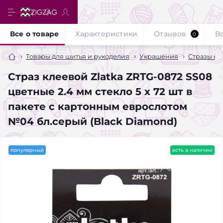
Все о товаре
Характеристики
Отзывов
В
0
Товары для шитья и рукоделия
Украшения
Стразы кл
Страз клеевой Zlatka ZRTG-0872 SS08
цветные 2.4 мм стекло 5 x 72 шт в
пакете с картонным еврослотом
№04 бл.серый (Black Diamond)
популярный
есть в наличии