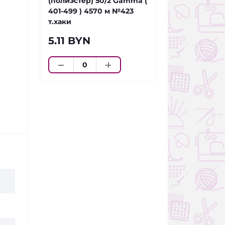
(полиэстер) 50/2 Gamma (
401-499 ) 4570 м №423
т.хаки
5.11 BYN