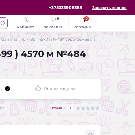
+375333908385
Заказать звонок
0
0
кабинет
закладки
корзина
2 Gamma ( 401-499 ) 4570 м №484 серо-бежевый
499 ) 4570 м №484
ы
Рекомендуем
0
/2
Отзывы:
0