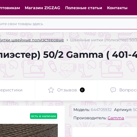
птовикам
Магазин ZIGZAG
Полезные статьи
Контакты
Нитки швейные полиэстеровые
Швейные нитки (полиэстер) 50/
иэстер) 50/2 Gamma ( 401-
теристики
Отзывов
Вопрос
0
Модель:
644705932
Артикул:
50
есть в наличии
Производитель:
Gamma