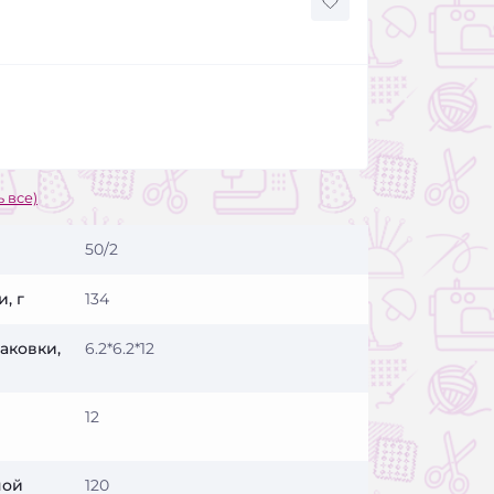
 все)
50/2
, г
134
аковки,
6.2*6.2*12
12
ной
120