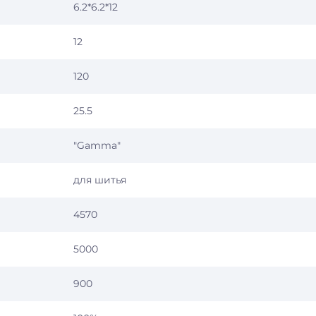
6.2*6.2*12
12
120
25.5
"Gamma"
для шитья
4570
5000
900