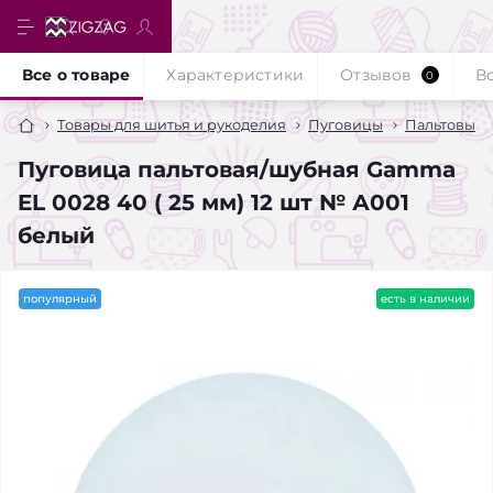
Все о товаре
Характеристики
Отзывов
В
0
Товары для шитья и рукоделия
Пуговицы
Пальтовые
Пуговица пальтовая/шубная Gamma
EL 0028 40 ( 25 мм) 12 шт № А001
белый
популярный
есть в наличии