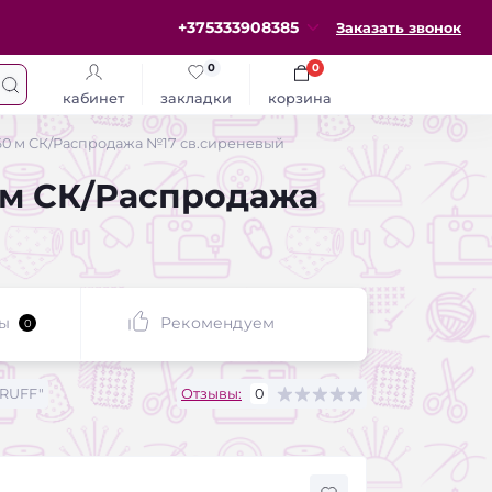
+375333908385
Заказать звонок
0
0
кабинет
закладки
корзина
г 60 м СК/Распродажа №17 св.сиреневый
0 м СК/Распродажа
ы
Рекомендуем
0
RUFF"
Отзывы:
0