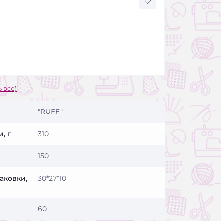
 все)
"RUFF"
, г
310
150
аковки,
30*27*10
60