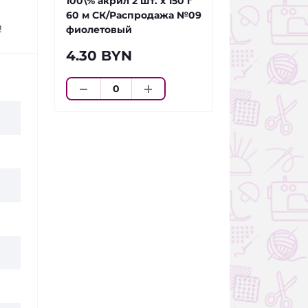
100\% акрил 2 шт. х 150 г
60 м СК/Распродажа №09
!
фиолетовый
4.30 BYN