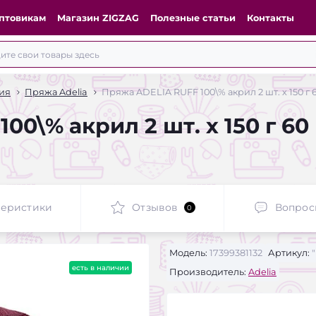
птовикам
Магазин ZIGZAG
Полезные статьи
Контакты
ия
Пряжа Adelia
Пряжа ADELIA RUFF 100\% акрил 2 шт. х 150 
00\% акрил 2 шт. х 150 г 6
теристики
Отзывов
Вопрос
0
Модель:
17399381132
Артикул:
"
есть в наличии
Производитель:
Adelia