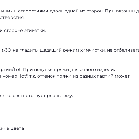
ольшими отверстиями вдоль одной из сторон. При вязании 
отверстия.
й стороне этикетки.
 t-30, не гладить, щадящий режим химчистки, не отбеливать
артии/Lot. При покупке пряжи для одного изделия
номер "lot", т.к. оттенок пряжи из разных партий может
икетке соответствует реальному.
ские цвета