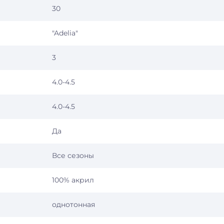
30
"Adelia"
3
4.0-4.5
4.0-4.5
Да
Все сезоны
100% акрил
однотонная