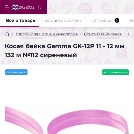
Все о товаре
Характеристики
Отзывов
В
0
Товары для шитья и рукоделия
Лента техническая
Кос
Косая бейка Gamma GK-12P 11 - 12 мм
132 м №112 сиреневый
популярный
есть в наличии