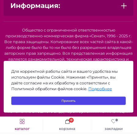
Информация:
Общество с ограниченной ответственностью
производственно-коммерческая фирма «Сенат», 1996 - 2025 г.
Все права защищены. Копирование всех частей сайта в какой-
либо форме было бы то ни было без разрешения владельцев
авторских прав запрещено. Вся представленная информация
является ознакомительной, техническая характеристика и
внешний вид товара или услуги. Для получения подробной
информации о наличии и стоимости указанных товаров и
Для корректной работы сайта и вашего удобства мы
(или) услуг, пожалуйста, обратитесь к нашим менеджерам по
используем файлы Cookie. Нажимая «Принять», вы
телефону или по электронной почте. Описание и
даёте согласие на их обработку в соответствии с
изображение товара носят информационный характер и
Политикой обработки файлов cookie.
Подробнее
могут быть списаны с описания и изображений,
представленных в технической документации производителя.
Принять
Производители о предоставлении за собой права на
изменение внешнего вида, характеристик и комплектации
товара, предварительно не уведомляя продавцов и
0
0
потребителей. Рекомендуется при покупке проверить
каталог
корзина
закладки
наличие необходимых функций и характеристик.
zigzagshop.by © 2026