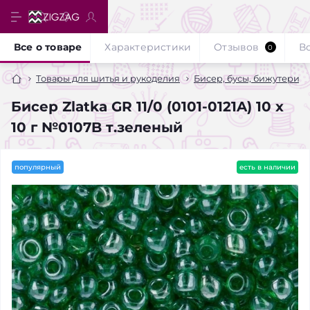
Все о товаре
Характеристики
Отзывов
В
0
Товары для шитья и рукоделия
Бисер, бусы, бижутерия
Бисер Zlatka GR 11/0 (0101-0121A) 10 х
10 г №0107B т.зеленый
популярный
есть в наличии