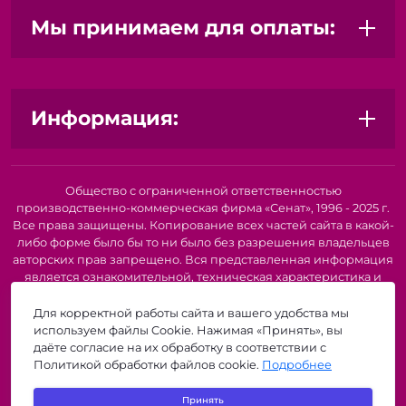
Мы принимаем для оплаты:
Информация:
Общество с ограниченной ответственностью
производственно-коммерческая фирма «Сенат», 1996 - 2025 г.
Все права защищены. Копирование всех частей сайта в какой-
либо форме было бы то ни было без разрешения владельцев
авторских прав запрещено. Вся представленная информация
является ознакомительной, техническая характеристика и
внешний вид товара или услуги. Для получения подробной
информации о наличии и стоимости указанных товаров и
Для корректной работы сайта и вашего удобства мы
(или) услуг, пожалуйста, обратитесь к нашим менеджерам по
используем файлы Cookie. Нажимая «Принять», вы
телефону или по электронной почте. Описание и
даёте согласие на их обработку в соответствии с
изображение товара носят информационный характер и
Политикой обработки файлов cookie.
Подробнее
могут быть списаны с описания и изображений,
представленных в технической документации производителя.
Принять