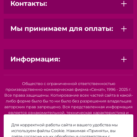
Контакты:
Мы принимаем для оплаты:
Информация:
Общество с ограниченной ответственностью
производственно-коммерческая фирма «Сенат», 1996 - 2025 г.
Все права защищены. Копирование всех частей сайта в какой-
либо форме было бы то ни было без разрешения владельцев
авторских прав запрещено. Вся представленная информация
является ознакомительной, техническая характеристика и
внешний вид товара или услуги. Для получения подробной
информации о наличии и стоимости указанных товаров и
Для корректной работы сайта и вашего удобства мы
(или) услуг, пожалуйста, обратитесь к нашим менеджерам по
используем файлы Cookie. Нажимая «Принять», вы
телефону или по электронной почте. Описание и
даёте согласие на их обработку в соответствии с