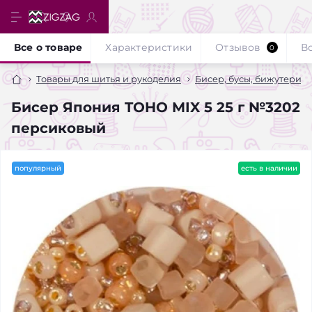
Все о товаре
Характеристики
Отзывов
В
0
Товары для шитья и рукоделия
Бисер, бусы, бижутерия
Бисер Япония TOHO MIX 5 25 г №3202
персиковый
популярный
есть в наличии