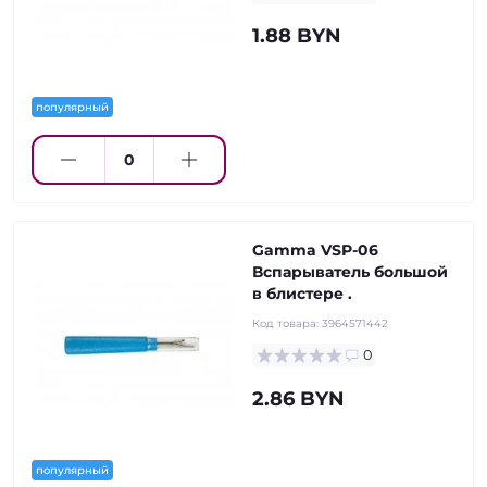
1.88 BYN
популярный
Gamma VSP-06
Вспарыватель большой
в блистере .
Код товара:
3964571442
0
2.86 BYN
популярный