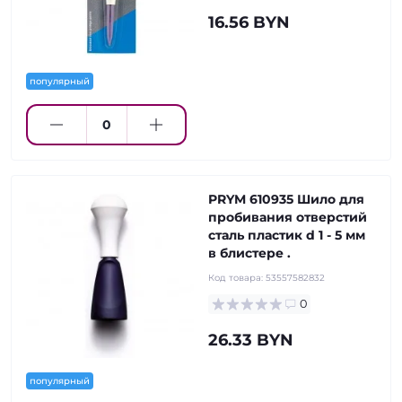
16.56 BYN
популярный
PRYM 610935 Шило для
пробивания отверстий
сталь пластик d 1 - 5 мм
в блистере .
Код товара:
53557582832
0
26.33 BYN
популярный