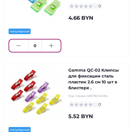
0
4.66 BYN
популярный
Gamma QC-02 Клипсы
для фиксации сталь
пластик 2.6 см 10 шт в
блистере .
Код товара:
68378045084
0
5.52 BYN
популярный