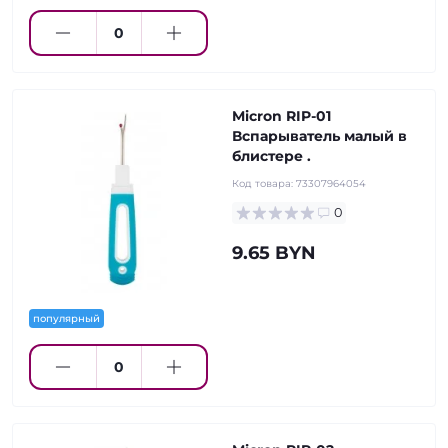
Micron RIP-01
Вспарыватель малый в
блистере .
Код товара:
73307964054
0
9.65 BYN
популярный