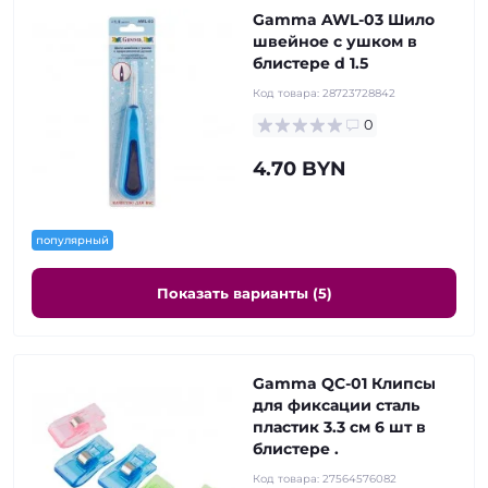
Gamma AWL-03 Шило
швейное с ушком в
блистере d 1.5
Код товара:
28723728842
0
4.70 BYN
популярный
Показать варианты (5)
Gamma QC-01 Клипсы
для фиксации сталь
пластик 3.3 см 6 шт в
блистере .
Код товара:
27564576082