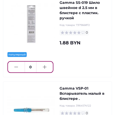
Gamma SS-019 Шило
швейное d 2.5 мм в
блистере с пластик.
ручкой
Код товара:
737966872
0
1.88 BYN
популярный
Gamma VSP-01
Вспарыватель малый в
блистере .
Код товара:
3964574122
0