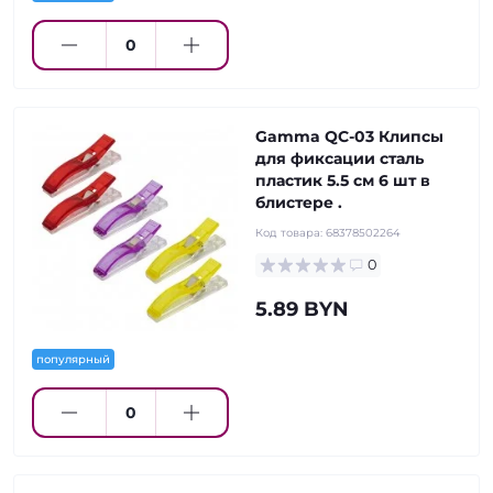
Gamma QC-03 Клипсы
для фиксации сталь
пластик 5.5 см 6 шт в
блистере .
Код товара:
68378502264
0
5.89 BYN
популярный