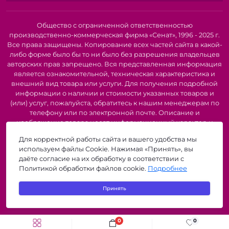
только проверенные и надежные материалы, чтобы
наши инструменты служили вам долгие годы.
Эргономичный дизайн:
Удобная форма и
Общество с ограниченной ответственностью
производственно-коммерческая фирма «Сенат», 1996 - 2025 г.
продуманная конструкция обеспечивают комфортную
Все права защищены. Копирование всех частей сайта в какой-
работу даже при длительном использовании.
либо форме было бы то ни было без разрешения владельцев
Широкий выбор:
У нас вы найдете все необходимое
авторских прав запрещено. Вся представленная информация
для любого швейного проекта, от простого ремонта
является ознакомительной, техническая характеристика и
одежды до создания сложных дизайнерских изделий.
внешний вид товара или услуги. Для получения подробной
Доступные цены:
Мы предлагаем выгодные цены на
информации о наличии и стоимости указанных товаров и
все наши инструменты, чтобы каждый мог позволить
(или) услуг, пожалуйста, обратитесь к нашим менеджерам по
себе качественное оборудование для шитья.
телефону или по электронной почте. Описание и
изображение товара носят информационный характер и
Начните творить уже сегодня!
могут быть списаны с описания и изображений,
Для корректной работы сайта и вашего удобства мы
представленных в технической документации производителя.
С нашими инструментами для шитья вы сможете
используем файлы Cookie. Нажимая «Принять», вы
Производители о предоставлении за собой права на
создавать уникальные вещи, воплощать свои
даёте согласие на их обработку в соответствии с
изменение внешнего вида, характеристик и комплектации
Политикой обработки файлов cookie.
Подробнее
творческие замыслы и наслаждаться процессом
товара, предварительно не уведомляя продавцов и
создания. Закажите сейчас и откройте для себя мир
потребителей. Рекомендуется при покупке проверить
Принять
наличие необходимых функций и характеристик.
безграничных возможностей!
zigzagshop.by © 2026
Идеально подходит для:
0
0