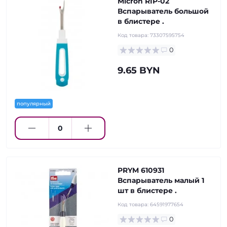
Micron RIP-02
Вспарыватель большой
в блистере .
Код товара:
73307595754
0
9.65 BYN
популярный
PRYM 610931
Вспарыватель малый 1
шт в блистере .
Код товара:
64591977654
0