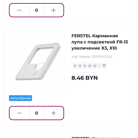
FERSTEL Карманная
лупа с подсветкой FR-13
увеличение Х3, Х10
Код товара:
23303642522
0
8.46 BYN
популярный