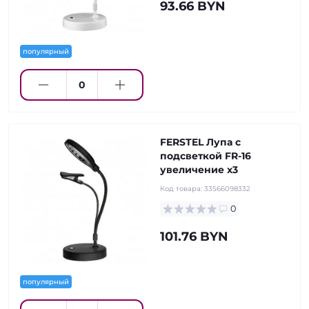
93.66 BYN
популярный
FERSTEL Лупа с
подсветкой FR-16
увеличение х3
Код товара:
33566098332
0
101.76 BYN
популярный