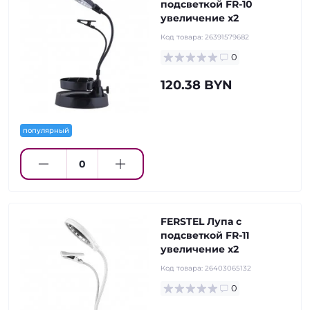
подсветкой FR-10
увеличение х2
Код товара:
26391579682
0
120.38 BYN
популярный
FERSTEL Лупа с
подсветкой FR-11
увеличение х2
Код товара:
26403065132
0