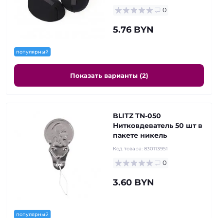
0
5.76 BYN
популярный
Показать варианты (2)
BLITZ TN-050
Нитковдеватель 50 шт в
пакете никель
Код товара:
830113951
0
3.60 BYN
популярный