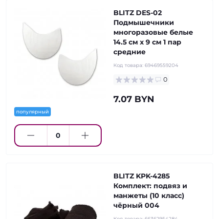
BLITZ DES-02
Подмышечники
многоразовые белые
14.5 см х 9 см 1 пар
средние
Код товара:
69469559204
0
7.07 BYN
популярный
BLITZ KPK-4285
Комплект: подвяз и
манжеты (10 класс)
чёрный 004
Код товара:
66362954284