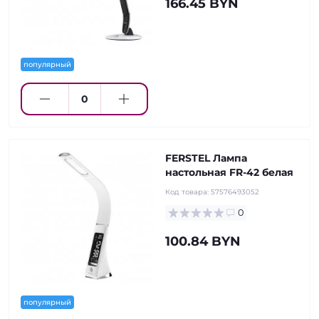
166.45 BYN
популярный
FERSTEL Лампа
настольная FR-42 белая
Код товара:
57576493052
0
100.84 BYN
популярный