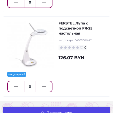
FERSTEL Лупа с
подсветкой FR-25
настольная
Код товара:
54887061442
0
126.07 BYN
популярный
Показать еще