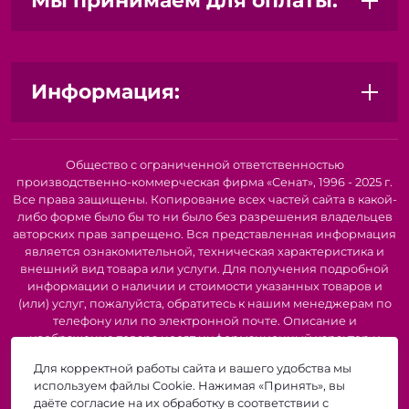
Мы принимаем для оплаты:
Информация:
Общество с ограниченной ответственностью
производственно-коммерческая фирма «Сенат», 1996 - 2025 г.
Все права защищены. Копирование всех частей сайта в какой-
либо форме было бы то ни было без разрешения владельцев
авторских прав запрещено. Вся представленная информация
является ознакомительной, техническая характеристика и
внешний вид товара или услуги. Для получения подробной
информации о наличии и стоимости указанных товаров и
(или) услуг, пожалуйста, обратитесь к нашим менеджерам по
телефону или по электронной почте. Описание и
изображение товара носят информационный характер и
могут быть списаны с описания и изображений,
Для корректной работы сайта и вашего удобства мы
представленных в технической документации производителя.
используем файлы Cookie. Нажимая «Принять», вы
Производители о предоставлении за собой права на
даёте согласие на их обработку в соответствии с
изменение внешнего вида, характеристик и комплектации