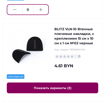
BLITZ VLN-10 Втачные
плечевые накладки, с
креплением 15 см х 10
см х 1 см №02 черные
Код товара:
78936564054
0
4.61 BYN
популярный
Показать варианты (3)