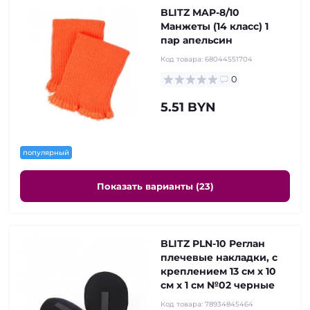
BLITZ MAP-8/10
Манжеты (14 класс) 1
пар апельсин
Код товара:
68044551704
0
5.51 BYN
популярный
Показать варианты (23)
BLITZ PLN-10 Реглан
плечевые накладки, с
креплением 13 см х 10
см х 1 см №02 черные
Код товара:
78934845464