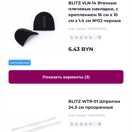
BLITZ VLN-14 Втачные
плечевые накладки, с
креплением 16 см х 10
см х 1.4 см №02 черные
Код товара:
78936575624
0
6.43 BYN
популярный
Показать варианты (3)
BLITZ WTR-01 Штрипки
24.5 см прозрачные
Код товара:
12692216132
0