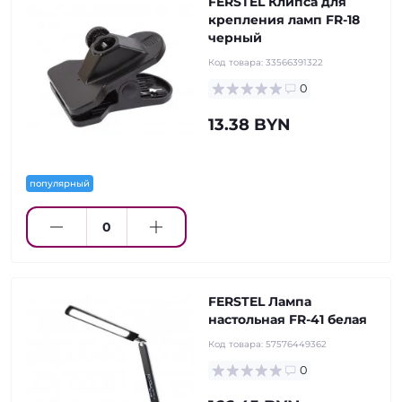
FERSTEL Клипса для
крепления ламп FR-18
черный
Код товара:
33566391322
0
13.38 BYN
популярный
FERSTEL Лампа
настольная FR-41 белая
Код товара:
57576449362
0