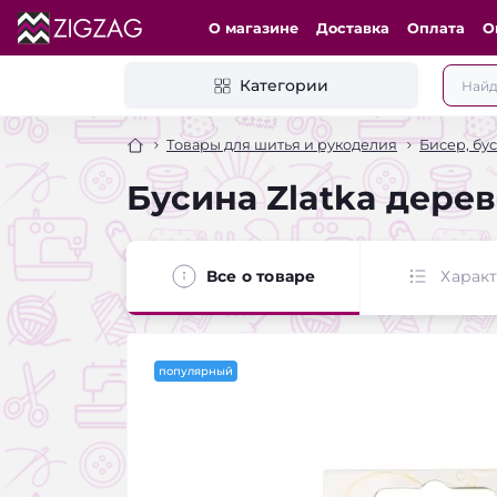
О магазине
Доставка
Оплата
О
Категории
Товары для шитья и рукоделия
Бисер, бу
Бусина Zlatka дерев
Все о товаре
Харак
популярный