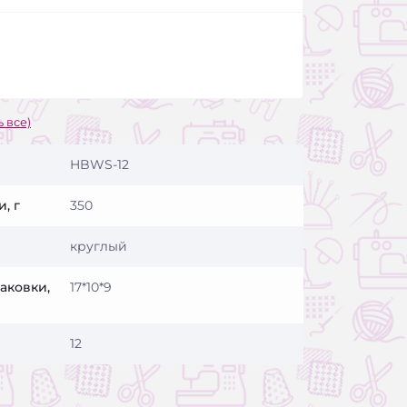
 все)
HBWS-12
, г
350
круглый
аковки,
17*10*9
12