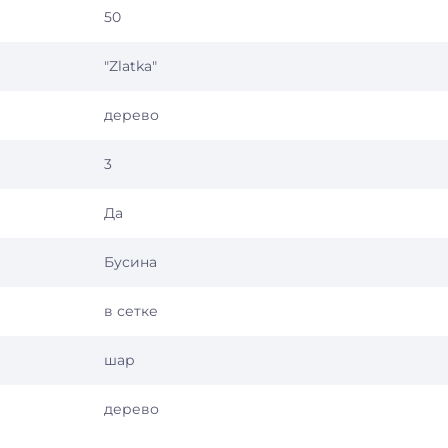
50
"Zlatka"
дерево
3
Да
Бусина
в сетке
шар
дерево