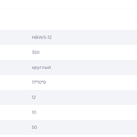
HBWS-12
350
круглый
17*10*9
12
10
50