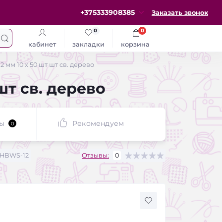
+375333908385
Заказать звонок
0
0
кабинет
закладки
корзина
 мм 10 х 50 шт шт св. дерево
шт св. дерево
ы
Рекомендуем
0
HBWS-12
Отзывы:
0