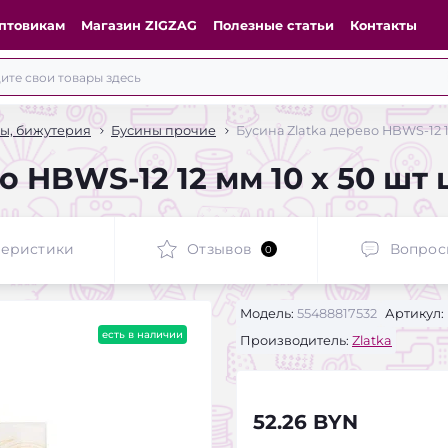
птовикам
Магазин ZIGZAG
Полезные статьи
Контакты
сы, бижутерия
Бусины прочие
Бусина Zlatka дерево HBWS-12 12
о HBWS-12 12 мм 10 х 50 шт 
теристики
Отзывов
Вопрос
0
Модель:
55488817532
Артикул:
есть в наличии
Производитель:
Zlatka
52.26 BYN