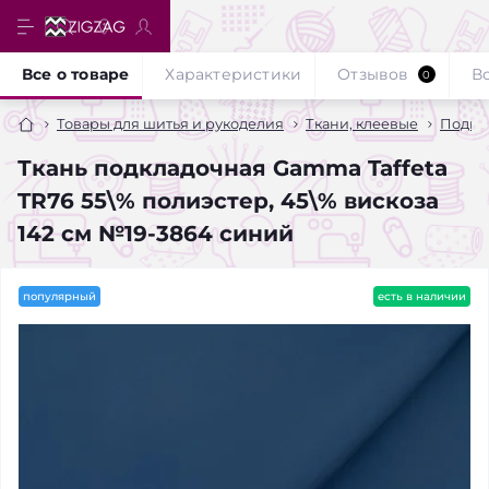
Все о товаре
Характеристики
Отзывов
В
0
Товары для шитья и рукоделия
Ткани, клеевые
Подкл
Ткань подкладочная Gamma Taffeta
TR76 55\% полиэстер, 45\% вискоза
142 см №19-3864 синий
популярный
есть в наличии