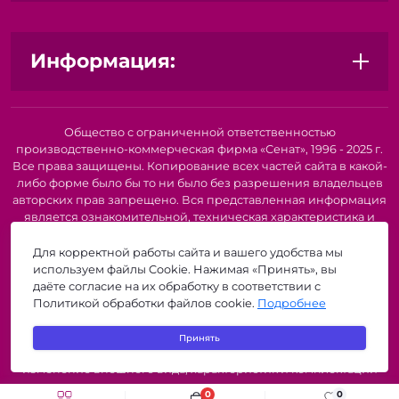
Информация:
Общество с ограниченной ответственностью
производственно-коммерческая фирма «Сенат», 1996 - 2025 г.
Все права защищены. Копирование всех частей сайта в какой-
либо форме было бы то ни было без разрешения владельцев
авторских прав запрещено. Вся представленная информация
является ознакомительной, техническая характеристика и
внешний вид товара или услуги. Для получения подробной
информации о наличии и стоимости указанных товаров и
Для корректной работы сайта и вашего удобства мы
(или) услуг, пожалуйста, обратитесь к нашим менеджерам по
используем файлы Cookie. Нажимая «Принять», вы
телефону или по электронной почте. Описание и
даёте согласие на их обработку в соответствии с
изображение товара носят информационный характер и
Политикой обработки файлов cookie.
Подробнее
могут быть списаны с описания и изображений,
представленных в технической документации производителя.
Принять
Производители о предоставлении за собой права на
изменение внешнего вида, характеристик и комплектации
товара, предварительно не уведомляя продавцов и
0
0