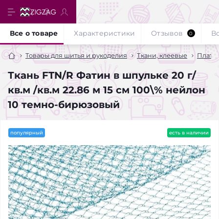
Все о товаре
Характеристики
Отзывов
В
0
Товары для шитья и рукоделия
Ткани, клеевые
Плате
Ткань FTN/R Фатин в шпульке 20 г/
кв.м /кв.м 22.86 м 15 см 100\% нейлон
10 темно-бирюзовый
популярный
есть в наличии