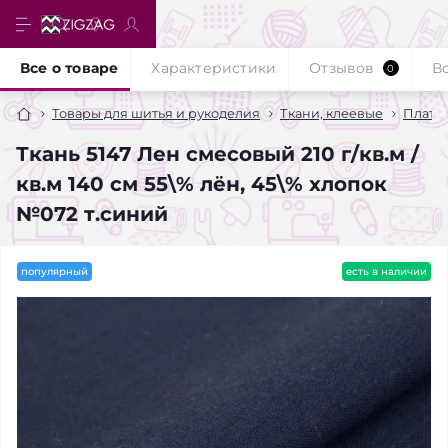
Все о товаре
Характеристики
Отзывов
В
0
Товары для шитья и рукоделия
Ткани, клеевые
Плате
Ткань 5147 Лен смесовый 210 г/кв.м /
кв.м 140 см 55\% лён, 45\% хлопок
№072 т.синий
популярный
есть в наличии