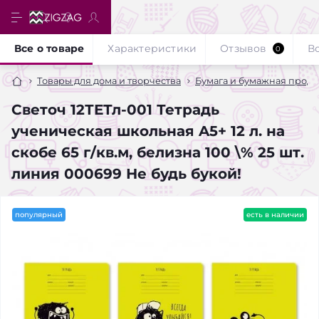
Все о товаре
Характеристики
Отзывов
В
0
Товары для дома и творчества
Бумага и бумажная прод
Светоч 12ТЕТл-001 Тетрадь
ученическая школьная A5+ 12 л. на
скобе 65 г/кв.м, белизна 100 \% 25 шт.
линия 000699 Не будь букой!
популярный
есть в наличии