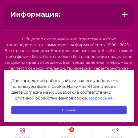
Информация:
Общество с ограниченной ответственностью
производственно-коммерческая фирма «Сенат», 1996 - 2025 г.
Все права защищены. Копирование всех частей сайта в какой-
либо форме было бы то ни было без разрешения владельцев
авторских прав запрещено. Вся представленная информация
является ознакомительной, техническая характеристика и
внешний вид товара или услуги. Для получения подробной
информации о наличии и стоимости указанных товаров и
Для корректной работы сайта и вашего удобства мы
(или) услуг, пожалуйста, обратитесь к нашим менеджерам по
используем файлы Cookie. Нажимая «Принять», вы
телефону или по электронной почте. Описание и
даёте согласие на их обработку в соответствии с
изображение товара носят информационный характер и
Политикой обработки файлов cookie.
Подробнее
могут быть списаны с описания и изображений,
представленных в технической документации производителя.
Принять
Производители о предоставлении за собой права на
изменение внешнего вида, характеристик и комплектации
товара, предварительно не уведомляя продавцов и
0
0
потребителей. Рекомендуется при покупке проверить